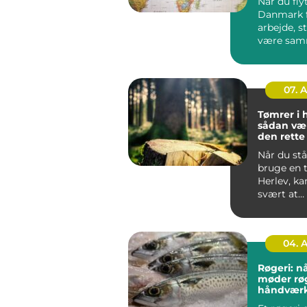
Når du flyt
Danmark f
arbejde, s
være sa
din famili
hurti...
07. 
Tømrer i 
sådan væ
den rett
til dit pro
Når du stå
bruge en 
Herlev, ka
svært at
gennemsk
du bør væl
04. 
Røgeri: nå
møder rø
håndvær