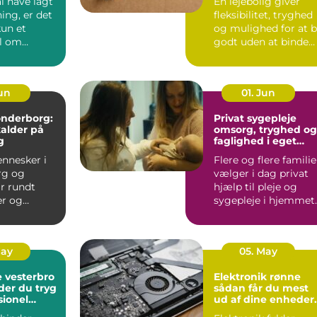
l have lagt
En lejebolig giver
ing, er det
fleksibilitet, tryghed
kun et
og mulighed for at 
l om
godt uden at binde
 En god
store summer i mu...
...
Jun
01. Jun
sønderborg:
Privat sygepleje
kalder på
omsorg, tryghed og
g
faglighed i eget
hjem
nnesker i
Flere og flere familie
rg og
vælger i dag privat
r rundt
hjælp til pleje og
r og
sygepleje i hjemmet.
som fylder
For nogle handle...
odt er....
May
05. May
 vesterbro
Elektronik rønne
der du tryg
sådan får du mest
sionel
ud af dine enheder
på bornholm