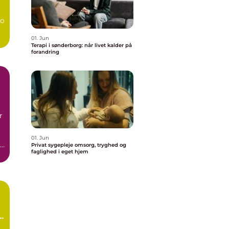
bo
01. Jun
Terapi i sønderborg: når livet kalder på
forandring
r
01. Jun
Privat sygepleje omsorg, tryghed og
faglighed i eget hjem