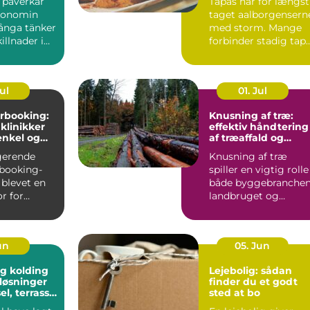
l påverkar
Tapas har for længst
konomin
taget aalborgensern
ånga tänker
med storm. Mange
illnader i
forbinder stadig tap
ter och bin...
med klassiske span...
Jul
01. Jul
rbooking:
Knusning af træ:
 klinikker
effektiv håndtering
enkel og
af træaffald og
hverdag
restprodukter
gerende
Knusning af træ
booking-
spiller en vigtig rolle 
 blevet en
både byggebranchen
r for
landbruget og
praksisser
skovdriften....
un
05. Jun
g kolding
Lejebolig: sådan
løsninger
finder du et godt
sel, terrasse
sted at bo
plads