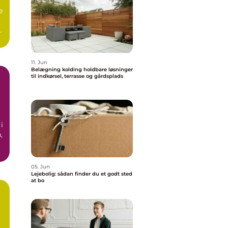
e
as
11. Jun
Belægning kolding holdbare løsninger
til indkørsel, terrasse og gårdsplads
i
,
05. Jun
Lejebolig: sådan finder du et godt sted
at bo