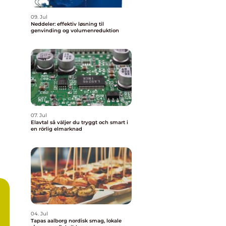
09. Jul
Neddeler: effektiv løsning til
genvinding og volumenreduktion
07. Jul
Elavtal så väljer du tryggt och smart i
en rörlig elmarknad
04. Jul
Tapas aalborg nordisk smag, lokale