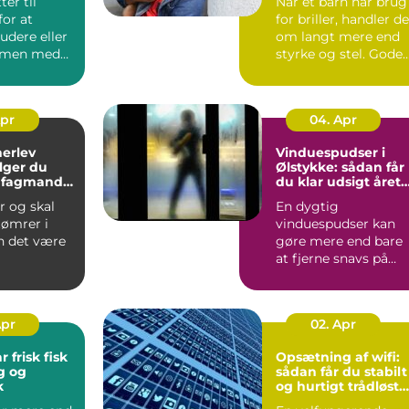
ter til
Når et barn har brug
or at
for briller, handler de
tudere eller
om langt mere end
mmen med
styrke og stel. Gode
e, møder du
børnebriller sk...
Apr
04. Apr
herlev
Vinduespudser i
lger du
Ølstykke: sådan får
e fagmand
du klar udsigt året
jekt
rundt
r og skal
En dygtig
tømrer i
vinduespudser kan
n det være
gøre mere end bare
at fjerne snavs på
ue, hvem
ruden. Rene vinduer
ge, o...
g...
Apr
02. Apr
r frisk fisk
Opsætning af wifi:
g og
sådan får du stabilt
k
og hurtigt trådløst
netværk