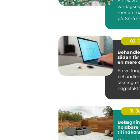
Ett elavta
vardagse
mer än m
på. Små sk
pris, avgif
02. 
Behandle
sådan får
en mere 
effektiv 
En velfun
behandler
løsning er
nøglefakto
klinikker, 
og beha...
11. J
Belægnin
holdbare 
til indkør
og gårds