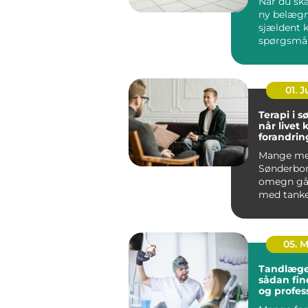
Når du ska
ny belægn
sjældent 
spørgsmå
udseende.
løsning ska
01. 
Terapi i 
når livet 
forandrin
Mange me
Sønderbo
omegn gå
med tanke
følelser, 
mere end g
05. 
Tandlæge
sådan fin
og profes
tandpleje