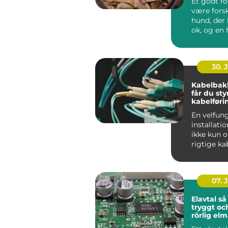
Et godt f
være forsk
hund, der 
ok, og en 
ha...
30. 
Kabelbak
får du sty
kabelføri
En velfun
installati
ikke kun 
rigtige ka
maskiner.
gennemfør
07. 
Elavtal så väljer du
tryggt oc
rörlig el