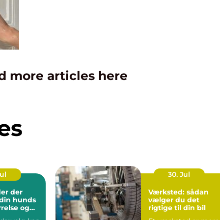
d more articles here
es
Jul
30. Jul
er der
Værksted: sådan
l din hunds
vælger du det
rrelse og
rigtige til din bil