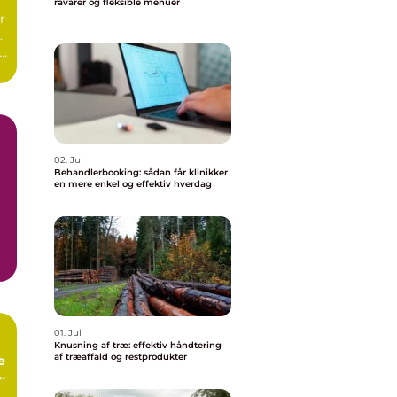
råvarer og fleksible menuer
r
.
r
02. Jul
Behandlerbooking: sådan får klinikker
en mere enkel og effektiv hverdag
01. Jul
Knusning af træ: effektiv håndtering
af træaffald og restprodukter
e