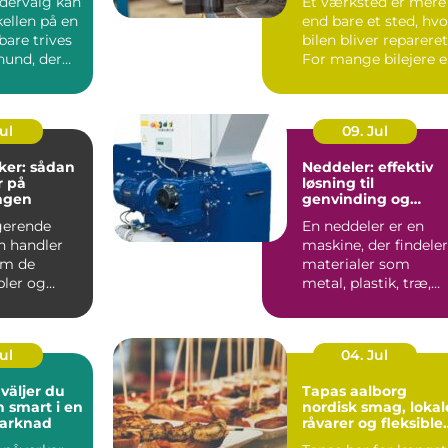
odervalg kan
Et værksted er mere
ellen på en
end bare et sted, hvo
bare trives
bilen bliver repareret
hund, der
For mange bilejere e
det en form...
Jul
09. Jul
ker: sådan
Neddeler: effektiv
r på
løsning til
ngen
genvinding og
volumenreduktion
gerende
En neddeler er en
on handler
maskine, der findeler
om de
materialer som
bler og
metal, plastik, træ,
 Uden
elektronik og affa...
t kab...
Jul
04. Jul
Tapas aalborg
h smart i en
nordisk smag, lokal
marknad
råvarer og fleksible
menuer