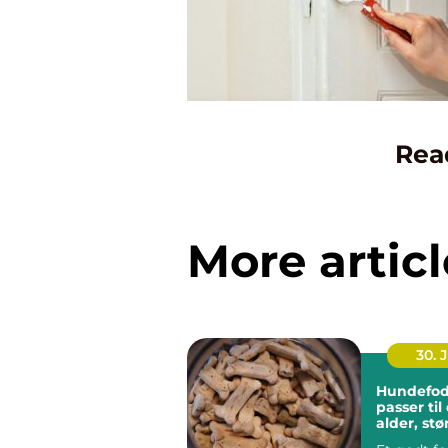
Rea
More articl
30. 
Hundefod
passer ti
alder, stø
hverdag