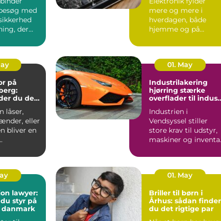
binder
Elektronik fylder
besøg med
mere og mere i
sikkerhed
hverdagen, både
ning, der
hjemme og på
ndt i
arbejdet. Computer,
S...
mobil, tv, wifi, o...
May
01. May
or på
Industrilakering
berg:
hjørring stærke
der du den
overflader til indust
andling
og erhverv
 låser,
Industrien i
ænder, eller
Vendsyssel stiller
n bliver en
store krav til udstyr,
maskiner og inventar
..
Når
stålkonstruktioner,...
May
01. May
on lawyer:
Briller til børn i
 du styr på
Århus: sådan finder
i danmark
du det rigtige par