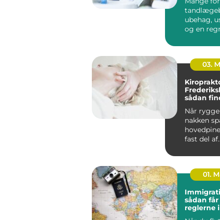
Mange for
tandlæge
ubehag, u
og en reg
kan gøre o
budgettet. 
03. 
Kiroprakt
Frederiks
sådan fin
rette beh
Når ryggen
nakken sp
hovedpine
fast del af
hverdagen.
01. 
Immigrati
sådan får
reglerne 