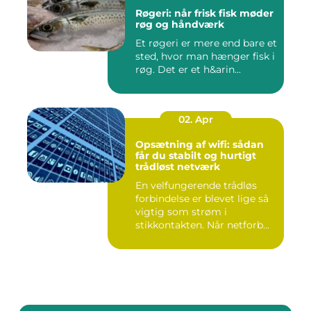
Røgeri: når frisk fisk møder
røg og håndværk
Et røgeri er mere end bare et
sted, hvor man hænger fisk i
røg. Det er et h&arin...
02. Apr
Opsætning af wifi: sådan
får du stabilt og hurtigt
trådløst netværk
En velfungerende trådløs
forbindelse er blevet lige så
vigtig som strøm i
stikkontakten. Når netforb...