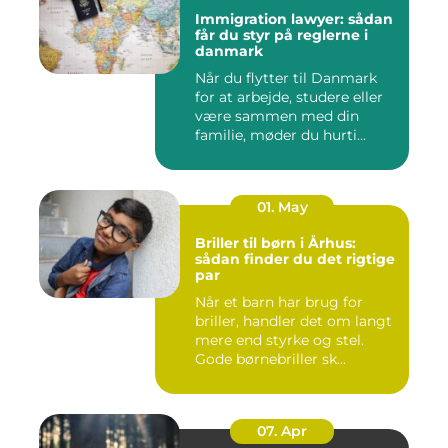
Immigration lawyer: sådan
får du styr på reglerne i
danmark
Når du flytter til Danmark
for at arbejde, studere eller
være sammen med din
familie, møder du hurti...
01. May
Briller til børn i Århus:
sådan finder du det rigtige
par
Når et barn har brug for
briller, handler det om langt
mere end styrke og stel.
Gode børnebriller sk...
07. Apr