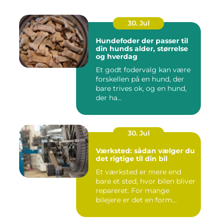
30. Jul
Hundefoder der passer til
din hunds alder, størrelse
og hverdag
Et godt fodervalg kan være
forskellen på en hund, der
bare trives ok, og en hund,
der ha...
30. Jul
Værksted: sådan vælger du
det rigtige til din bil
Et værksted er mere end
bare et sted, hvor bilen bliver
repareret. For mange
bilejere er det en form...