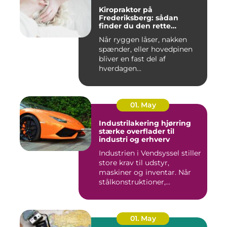
Kiropraktor på
Frederiksberg: sådan
finder du den rette
behandling
Når ryggen låser, nakken
spænder, eller hovedpinen
bliver en fast del af
hverdagen...
01. May
Industrilakering hjørring
stærke overflader til
industri og erhverv
Industrien i Vendsyssel stiller
store krav til udstyr,
maskiner og inventar. Når
stålkonstruktioner,...
01. May