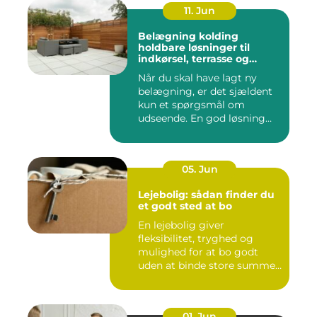
11. Jun
Belægning kolding
holdbare løsninger til
indkørsel, terrasse og
gårdsplads
Når du skal have lagt ny
belægning, er det sjældent
kun et spørgsmål om
udseende. En god løsning
ska...
05. Jun
Lejebolig: sådan finder du
et godt sted at bo
En lejebolig giver
fleksibilitet, tryghed og
mulighed for at bo godt
uden at binde store summer
i mu...
01. Jun