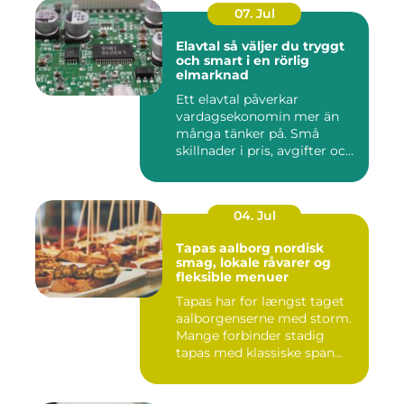
07. Jul
Elavtal så väljer du tryggt
och smart i en rörlig
elmarknad
Ett elavtal påverkar
vardagsekonomin mer än
många tänker på. Små
skillnader i pris, avgifter och
bin...
04. Jul
Tapas aalborg nordisk
smag, lokale råvarer og
fleksible menuer
Tapas har for længst taget
aalborgenserne med storm.
Mange forbinder stadig
tapas med klassiske span...