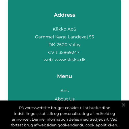
Address
web:
www.klikko.dk
Menu
Ads
About Us
Cookies
På vores website bruges cookies til at huske dine
indstillinger, statistik og personalisering af indhold og
Contact
annoncer. Denne information deles med tredjepart. Ved
Sitemap
fortsat brug af websiden godkender du cookiepolitikken.