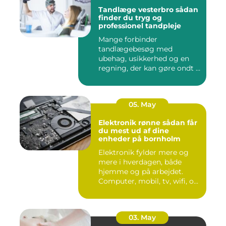
Tandlæge vesterbro sådan
finder du tryg og
professionel tandpleje
Mange forbinder
tandlægebesøg med
ubehag, usikkerhed og en
regning, der kan gøre ondt i
budgettet. S...
05. May
Elektronik rønne sådan får
du mest ud af dine
enheder på bornholm
Elektronik fylder mere og
mere i hverdagen, både
hjemme og på arbejdet.
Computer, mobil, tv, wifi, o...
03. May