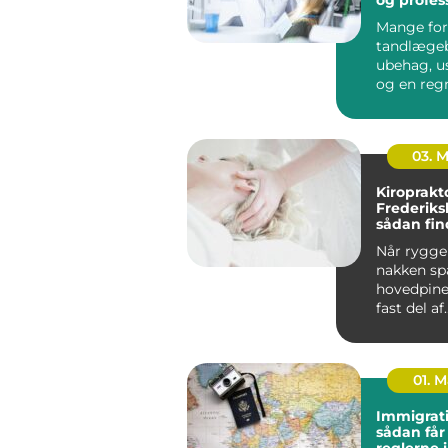
tandpleje
Mange for
tandlæge
ubehag, u
og en reg
kan gøre o
budgettet. 
03. 
Kiroprakt
Frederiks
sådan fin
rette beh
Når ryggen
nakken sp
hovedpine
fast del af
hverdagen.
01. 
Immigrati
sådan får
reglerne 