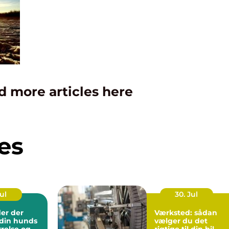
d more articles here
es
Jul
30. Jul
er der
Værksted: sådan
l din hunds
vælger du det
rrelse og
rigtige til din bil