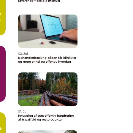
råvarer og fleksible menuer
r
.
r
02. Jul
Behandlerbooking: sådan får klinikker
en mere enkel og effektiv hverdag
01. Jul
Knusning af træ: effektiv håndtering
af træaffald og restprodukter
e