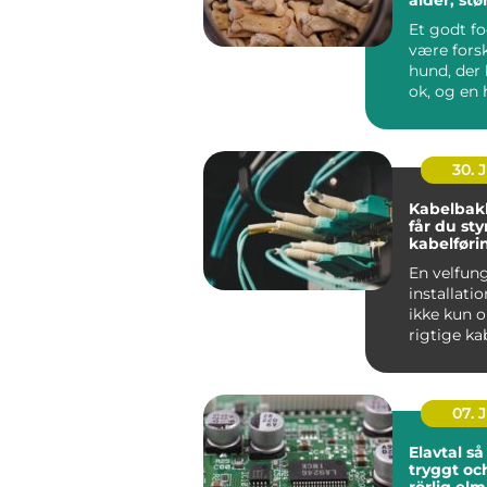
hverdag
Et godt f
være forsk
hund, der 
ok, og en 
ha...
30. 
Kabelbak
får du sty
kabelføri
En velfun
installati
ikke kun 
rigtige ka
maskiner.
gennemfør
07. 
Elavtal så väljer du
tryggt oc
rörlig el