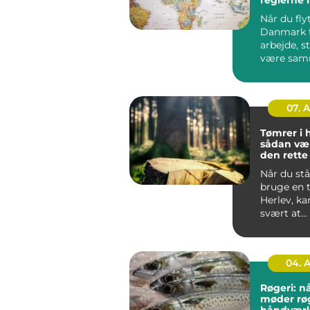
Når du flyt
Danmark f
arbejde, s
være sa
din famili
hurti...
07. 
Tømrer i 
sådan væ
den rett
til dit pro
Når du stå
bruge en 
Herlev, ka
svært at
gennemsk
du bør væl
04. 
Røgeri: nå
møder rø
håndvær