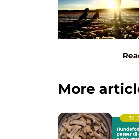
Rea
More articl
30. 
Hundefod
passer ti
alder, stø