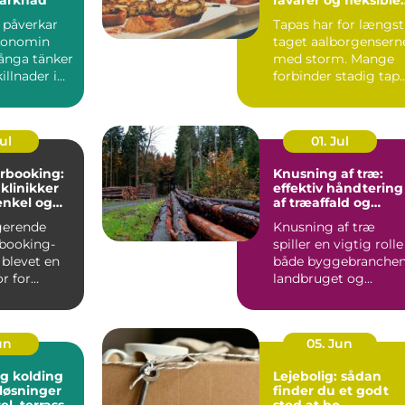
menuer
l påverkar
Tapas har for længst
konomin
taget aalborgensern
ånga tänker
med storm. Mange
illnader i
forbinder stadig tap
ter och bin...
med klassiske span...
Jul
01. Jul
rbooking:
Knusning af træ:
 klinikker
effektiv håndtering
enkel og
af træaffald og
hverdag
restprodukter
gerende
Knusning af træ
booking-
spiller en vigtig rolle 
 blevet en
både byggebranchen
r for
landbruget og
praksisser
skovdriften....
un
05. Jun
g kolding
Lejebolig: sådan
løsninger
finder du et godt
sel, terrasse
sted at bo