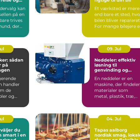
odervalg kan
Et værksted er mere
ellen på en
end bare et sted, hvo
bare trives
bilen bliver repareret
hund, der
For mange bilejere e
det en form...
Jul
09. Jul
ker: sådan
Neddeler: effektiv
r på
løsning til
ngen
genvinding og
volumenreduktion
gerende
En neddeler er en
on handler
maskine, der findeler
om de
materialer som
bler og
metal, plastik, træ,
 Uden
elektronik og affa...
t kab...
Jul
04. Jul
Tapas aalborg
h smart i en
nordisk smag, lokal
marknad
råvarer og fleksible