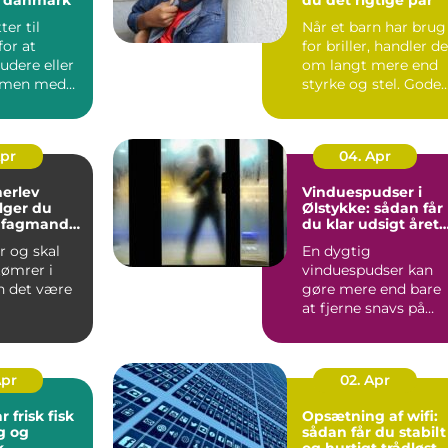
ter til
Når et barn har brug
or at
for briller, handler de
tudere eller
om langt mere end
mmen med
styrke og stel. Gode
e, møder du
børnebriller sk...
Apr
04. Apr
herlev
Vinduespudser i
lger du
Ølstykke: sådan får
e fagmand
du klar udsigt året
jekt
rundt
r og skal
En dygtig
tømrer i
vinduespudser kan
n det være
gøre mere end bare
at fjerne snavs på
ue, hvem
ruden. Rene vinduer
ge, o...
g...
Apr
02. Apr
r frisk fisk
Opsætning af wifi:
g og
sådan får du stabilt
k
og hurtigt trådløst