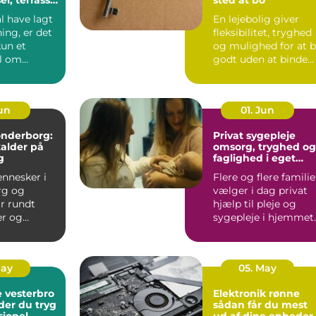
plads
l have lagt
En lejebolig giver
ing, er det
fleksibilitet, tryghed
kun et
og mulighed for at 
l om
godt uden at binde
 En god
store summer i mu...
...
Jun
01. Jun
sønderborg:
Privat sygepleje
kalder på
omsorg, tryghed og
g
faglighed i eget
hjem
nnesker i
Flere og flere familie
rg og
vælger i dag privat
r rundt
hjælp til pleje og
r og
sygepleje i hjemmet.
som fylder
For nogle handle...
odt er....
May
05. May
 vesterbro
Elektronik rønne
der du tryg
sådan får du mest
sionel
ud af dine enheder