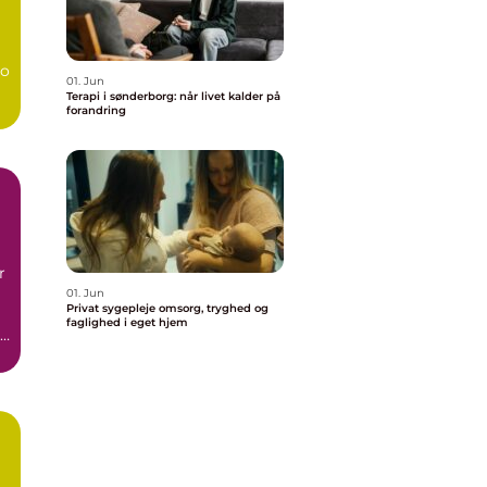
bo
01. Jun
Terapi i sønderborg: når livet kalder på
forandring
r
01. Jun
Privat sygepleje omsorg, tryghed og
faglighed i eget hjem