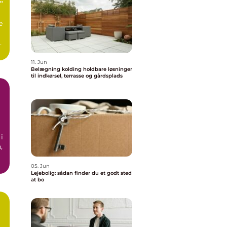
e
as
11. Jun
Belægning kolding holdbare løsninger
til indkørsel, terrasse og gårdsplads
i
,
05. Jun
Lejebolig: sådan finder du et godt sted
at bo