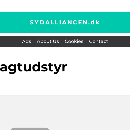
SYDALLIANCEN.
dk
Ads
About Us
Cookies
Contact
jagtudstyr