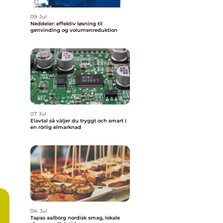
09. Jul
Neddeler: effektiv løsning til
genvinding og volumenreduktion
07. Jul
Elavtal så väljer du tryggt och smart i
en rörlig elmarknad
04. Jul
Tapas aalborg nordisk smag, lokale