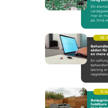
Ett elavta
vardagse
mer än m
på. Små sk
pris, avgif
02. 
Behandle
sådan får
en mere 
effektiv 
En velfun
behandler
løsning er
nøglefakto
klinikker, 
og beha...
11. J
Belægnin
holdbare 
til indkør