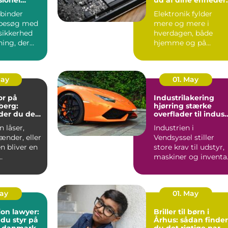
på bornholm
binder
Elektronik fylder
besøg med
mere og mere i
sikkerhed
hverdagen, både
ning, der
hjemme og på
ndt i
arbejdet. Computer,
S...
mobil, tv, wifi, o...
May
01. May
or på
Industrilakering
berg:
hjørring stærke
der du den
overflader til indust
andling
og erhverv
 låser,
Industrien i
ænder, eller
Vendsyssel stiller
n bliver en
store krav til udstyr,
maskiner og inventar
..
Når
stålkonstruktioner,...
May
01. May
on lawyer:
Briller til børn i
 du styr på
Århus: sådan finder
i danmark
du det rigtige par