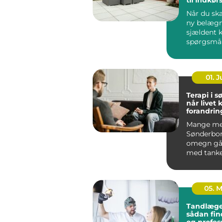
og gårds
Når du ska
ny belægn
sjældent 
spørgsmå
udseende.
løsning ska
01. 
Terapi i 
når livet 
forandrin
Mange me
Sønderbo
omegn gå
med tanke
følelser, 
mere end g
05. 
Tandlæge
sådan fin
og profes