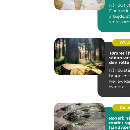
Når du flyt
Danmark f
arbejde, s
være sa
din famili
hurti...
07. 
Tømrer i 
sådan væ
den rett
til dit pro
Når du stå
bruge en 
Herlev, ka
svært at
gennemsk
du bør væl
04. 
Røgeri: nå
møder rø
håndvær