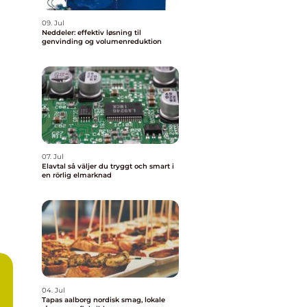
09. Jul
Neddeler: effektiv løsning til
genvinding og volumenreduktion
07. Jul
Elavtal så väljer du tryggt och smart i
en rörlig elmarknad
04. Jul
Tapas aalborg nordisk smag, lokale