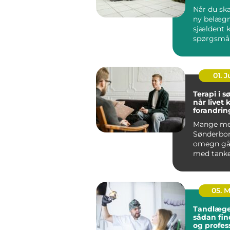
og gårds
Når du ska
ny belægn
sjældent 
spørgsmå
udseende.
løsning ska
01. 
Terapi i 
når livet 
forandrin
Mange me
Sønderbo
omegn gå
med tanke
følelser, 
mere end g
05. 
Tandlæge
sådan fin
og profes