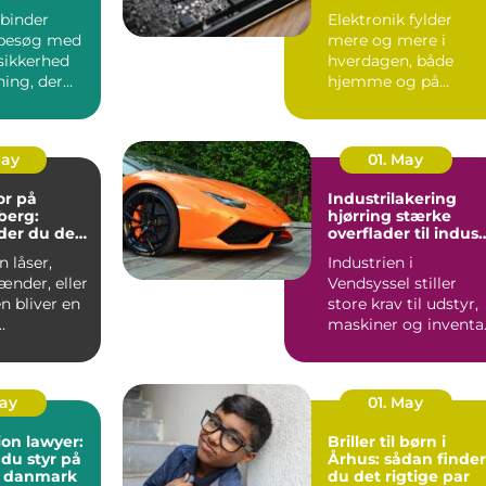
på bornholm
binder
Elektronik fylder
besøg med
mere og mere i
sikkerhed
hverdagen, både
ning, der
hjemme og på
ndt i
arbejdet. Computer,
S...
mobil, tv, wifi, o...
May
01. May
or på
Industrilakering
berg:
hjørring stærke
der du den
overflader til indust
andling
og erhverv
 låser,
Industrien i
ænder, eller
Vendsyssel stiller
n bliver en
store krav til udstyr,
maskiner og inventar
..
Når
stålkonstruktioner,...
May
01. May
on lawyer:
Briller til børn i
 du styr på
Århus: sådan finder
i danmark
du det rigtige par