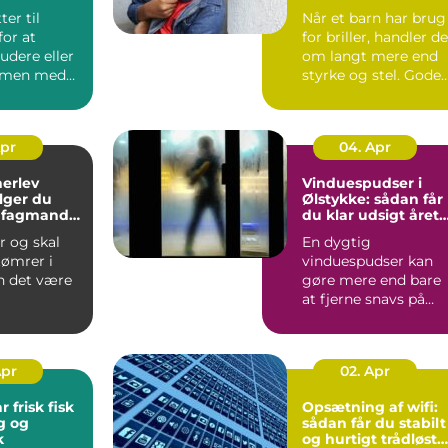
ter til
Når et barn har brug
or at
for briller, handler de
tudere eller
om langt mere end
mmen med
styrke og stel. Gode
e, møder du
børnebriller sk...
Apr
04. Apr
herlev
Vinduespudser i
lger du
Ølstykke: sådan får
e fagmand
du klar udsigt året
jekt
rundt
r og skal
En dygtig
tømrer i
vinduespudser kan
n det være
gøre mere end bare
at fjerne snavs på
ue, hvem
ruden. Rene vinduer
ge, o...
g...
Apr
02. Apr
r frisk fisk
Opsætning af wifi:
g og
sådan får du stabilt
k
og hurtigt trådløst