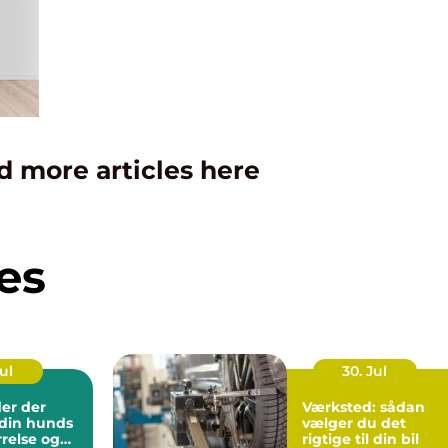
d more articles here
es
Jul
30. Jul
er der
Værksted: sådan
l din hunds
vælger du det
rrelse og
rigtige til din bil