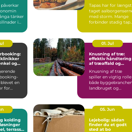
menuer
l påverkar
Tapas har for længst
konomin
taget aalborgensern
ånga tänker
med storm. Mange
illnader i
forbinder stadig tap
ter och bin...
med klassiske span...
Jul
01. Jul
rbooking:
Knusning af træ:
 klinikker
effektiv håndtering
enkel og
af træaffald og
hverdag
restprodukter
gerende
Knusning af træ
booking-
spiller en vigtig rolle 
 blevet en
både byggebranchen
r for
landbruget og
praksisser
skovdriften....
un
05. Jun
g kolding
Lejebolig: sådan
løsninger
finder du et godt
sel, terrasse
sted at bo