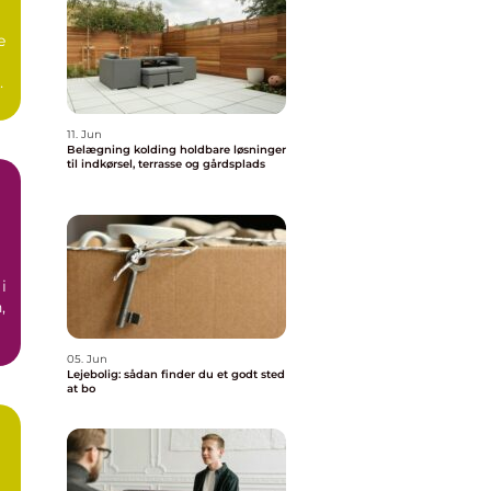
e
as
11. Jun
Belægning kolding holdbare løsninger
til indkørsel, terrasse og gårdsplads
i
,
05. Jun
Lejebolig: sådan finder du et godt sted
at bo