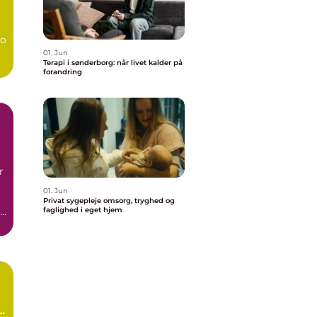
bo
01. Jun
Terapi i sønderborg: når livet kalder på
forandring
r
01. Jun
Privat sygepleje omsorg, tryghed og
faglighed i eget hjem