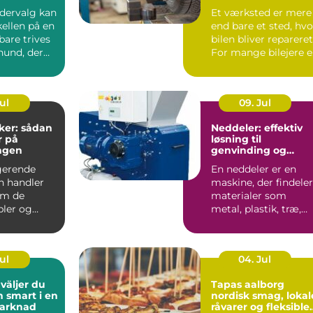
odervalg kan
Et værksted er mere
ellen på en
end bare et sted, hvo
bare trives
bilen bliver repareret
hund, der
For mange bilejere e
det en form...
Jul
09. Jul
ker: sådan
Neddeler: effektiv
r på
løsning til
ngen
genvinding og
volumenreduktion
gerende
En neddeler er en
on handler
maskine, der findeler
om de
materialer som
bler og
metal, plastik, træ,
 Uden
elektronik og affa...
t kab...
Jul
04. Jul
Tapas aalborg
h smart i en
nordisk smag, lokal
marknad
råvarer og fleksible