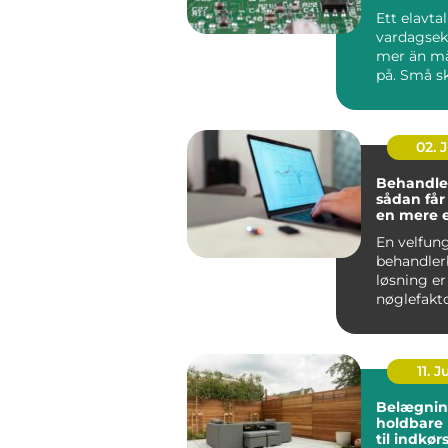
Ett elavta
vardagse
mer än m
på. Små sk
pris, avgif
02. 
Behandle
sådan får
en mere 
effektiv 
En velfun
behandler
løsning er
nøglefakto
klinikker, 
og beha...
11. J
Belægnin
holdbare 
til indkør