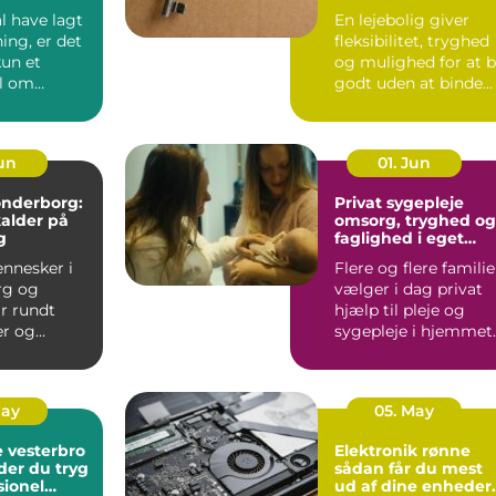
plads
l have lagt
En lejebolig giver
ing, er det
fleksibilitet, tryghed
kun et
og mulighed for at 
l om
godt uden at binde
 En god
store summer i mu...
...
Jun
01. Jun
sønderborg:
Privat sygepleje
kalder på
omsorg, tryghed og
g
faglighed i eget
hjem
nnesker i
Flere og flere familie
rg og
vælger i dag privat
r rundt
hjælp til pleje og
r og
sygepleje i hjemmet.
som fylder
For nogle handle...
odt er....
May
05. May
 vesterbro
Elektronik rønne
der du tryg
sådan får du mest
sionel
ud af dine enheder