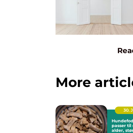
Rea
More articl
30. 
Hundefod
passer ti
alder, stø