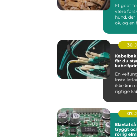
hverdag
Et godt f
være forsk
hund, der 
ok, og en 
ha...
30. 
Kabelbak
får du sty
kabelføri
En velfun
installati
ikke kun 
rigtige ka
maskiner.
gennemfør
07. 
Elavtal så väljer du
tryggt oc
rörlig el