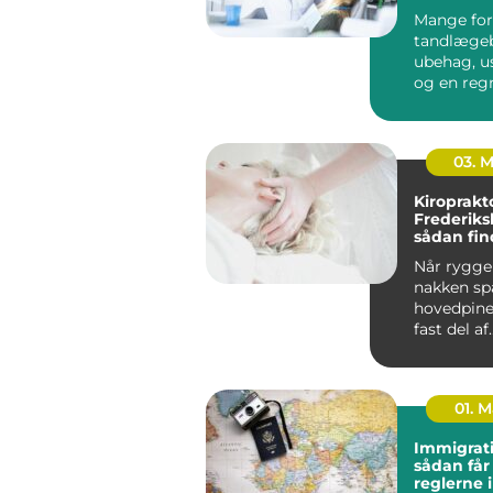
tandpleje
Mange for
tandlæge
ubehag, u
og en reg
kan gøre o
budgettet. 
03. 
Kiroprakt
Frederiks
sådan fin
rette beh
Når ryggen
nakken sp
hovedpine
fast del af
hverdagen.
01. 
Immigrati
sådan får
reglerne 