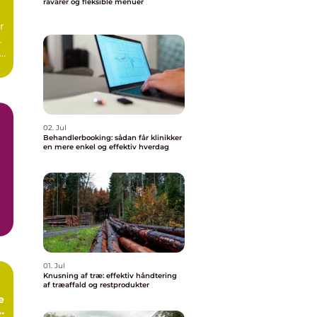
råvarer og fleksible menuer
r
.
r
02. Jul
Behandlerbooking: sådan får klinikker
en mere enkel og effektiv hverdag
01. Jul
Knusning af træ: effektiv håndtering
af træaffald og restprodukter
e