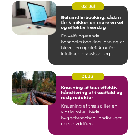
02. Jul
Behandlerbooking: sådan
får klinikker en mere enkel
og effektiv hverdag
En velfungerende
behandlerbooking-løsning er
blevet en nøglefaktor for
klinikker, praksisser og
beha...
01. Jul
Knusning af træ: effektiv
håndtering af træaffald og
restprodukter
Knusning af træ spiller en
vigtig rolle i både
byggebranchen, landbruget
og skovdriften....