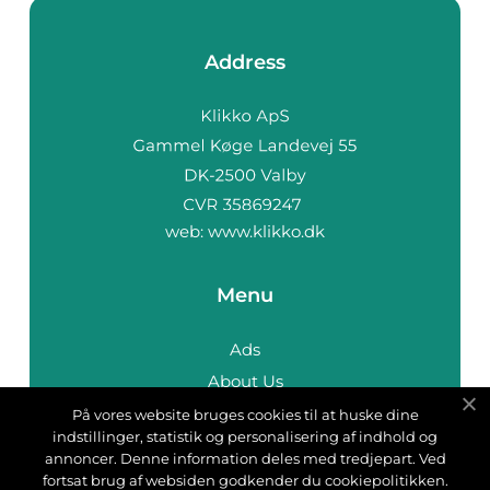
Address
web:
www.klikko.dk
Menu
Ads
About Us
Cookies
På vores website bruges cookies til at huske dine
indstillinger, statistik og personalisering af indhold og
Contact
annoncer. Denne information deles med tredjepart. Ved
Sitemap
fortsat brug af websiden godkender du cookiepolitikken.