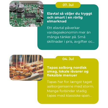
07. Jul
Elavtal så väljer du tryggt
och smart i en rörlig
elmarknad
Ett elavtal påverkar
vardagsekonomin mer än
många tänker på. Små
skillnader i pris, avgifter och
bin...
04. Jul
Tapas aalborg nordisk
smag, lokale råvarer og
fleksible menuer
Tapas har for længst taget
aalborgenserne med storm.
Mange forbinder stadig
tapas med klassiske span...