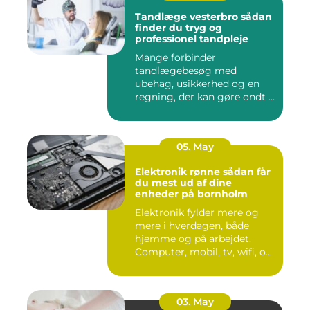
Tandlæge vesterbro sådan
finder du tryg og
professionel tandpleje
Mange forbinder
tandlægebesøg med
ubehag, usikkerhed og en
regning, der kan gøre ondt i
budgettet. S...
05. May
Elektronik rønne sådan får
du mest ud af dine
enheder på bornholm
Elektronik fylder mere og
mere i hverdagen, både
hjemme og på arbejdet.
Computer, mobil, tv, wifi, o...
03. May