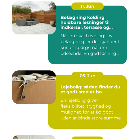
11. Jun
Belægning kolding
holdbare løsninger til
indkørsel, terrasse og
gårdsplads
Når du skal have lagt ny
belægning, er det sjældent
kun et spørgsmål om
udseende. En god løsning
ska...
05. Jun
Lejebolig: sådan finder du
et godt sted at bo
En lejebolig giver
fleksibilitet, tryghed og
mulighed for at bo godt
uden at binde store summer
i mu...