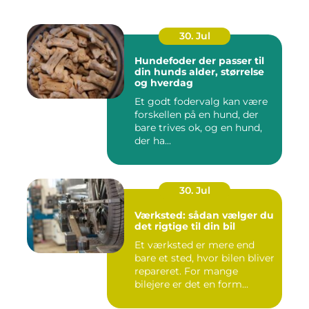
30. Jul
Hundefoder der passer til
din hunds alder, størrelse
og hverdag
Et godt fodervalg kan være
forskellen på en hund, der
bare trives ok, og en hund,
der ha...
30. Jul
Værksted: sådan vælger du
det rigtige til din bil
Et værksted er mere end
bare et sted, hvor bilen bliver
repareret. For mange
bilejere er det en form...