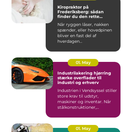
Kiropraktor på
Frederiksberg: sådan
finder du den rette
behandling
Når ryggen låser, nakken
spænder, eller hovedpinen
bliver en fast del af
hverdagen...
01. May
Industrilakering hjørring
stærke overflader til
industri og erhverv
Industrien i Vendsyssel stiller
store krav til udstyr,
maskiner og inventar. Når
stålkonstruktioner,...
01. May