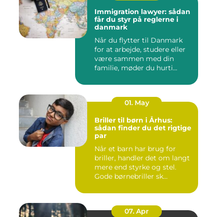
Immigration lawyer: sådan
får du styr på reglerne i
danmark
Når du flytter til Danmark
for at arbejde, studere eller
være sammen med din
familie, møder du hurti...
01. May
Briller til børn i Århus:
sådan finder du det rigtige
par
Når et barn har brug for
briller, handler det om langt
mere end styrke og stel.
Gode børnebriller sk...
07. Apr