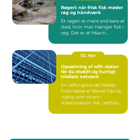
Røgeri: når frisk fisk møder
røg og håndværk
Et røgeri er mere end bare et
sted, hvor man hænger fisk i
røg. Det er et h&arin...
02. Apr
Opsætning af wifi: sådan
får du stabilt og hurtigt
trådløst netværk
En velfungerende trådløs
forbindelse er blevet lige så
vigtig som strøm i
stikkontakten. Når netforb...