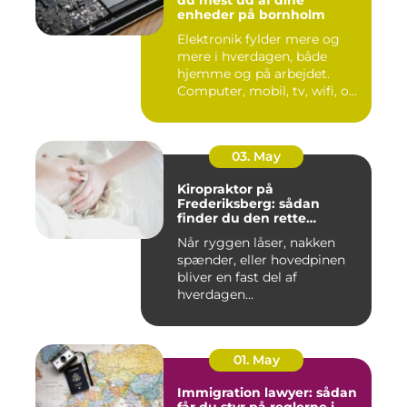
enheder på bornholm
Elektronik fylder mere og
mere i hverdagen, både
hjemme og på arbejdet.
Computer, mobil, tv, wifi, o...
03. May
Kiropraktor på
Frederiksberg: sådan
finder du den rette
behandling
Når ryggen låser, nakken
spænder, eller hovedpinen
bliver en fast del af
hverdagen...
01. May
Immigration lawyer: sådan
får du styr på reglerne i