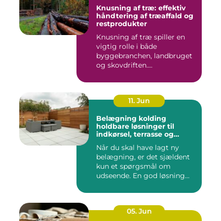
Knusning af træ: effektiv
håndtering af træaffald og
restprodukter
Knusning af træ spiller en
vigtig rolle i både
byggebranchen, landbruget
og skovdriften....
11. Jun
Belægning kolding
holdbare løsninger til
indkørsel, terrasse og
gårdsplads
Når du skal have lagt ny
belægning, er det sjældent
kun et spørgsmål om
udseende. En god løsning
ska...
05. Jun