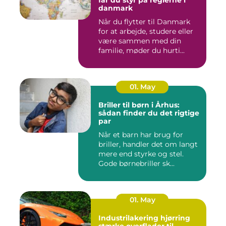
danmark
Når du flytter til Danmark
for at arbejde, studere eller
være sammen med din
familie, møder du hurti...
01. May
Briller til børn i Århus:
sådan finder du det rigtige
par
Når et barn har brug for
briller, handler det om langt
mere end styrke og stel.
Gode børnebriller sk...
01. May
Industrilakering hjørring
stærke overflader til