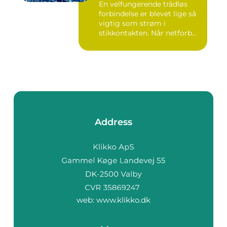
En velfungerende trådløs
forbindelse er blevet lige så
vigtig som strøm i
stikkontakten. Når netforb...
Address
web:
www.klikko.dk