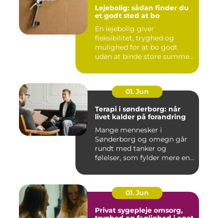
Lejebolig: sådan finder du
et godt sted at bo
En lejebolig giver
fleksibilitet, tryghed og
mulighed for at bo godt
uden at binde store summer
i mu...
01. Jun
Terapi i sønderborg: når
livet kalder på forandring
Mange mennesker i
Sønderborg og omegn går
rundt med tanker og
følelser, som fylder mere end
godt er....
01. Jun
Privat sygepleje omsorg,
tryghed og faglighed i eget