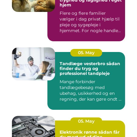
hjem
Flere og flere familier
vælger i dag privat hjælp til
pleje og sygepleje i
hjemmet. For nogle handle...
05. May
Tandlæge vesterbro sådan
finder du tryg og
professionel tandpleje
Mange forbinder
tandlægebesøg med
ubehag, usikkerhed og en
regning, der kan gøre ondt i
budgettet. S...
05. May
Elektronik rønne sådan får
du mest ud af dine