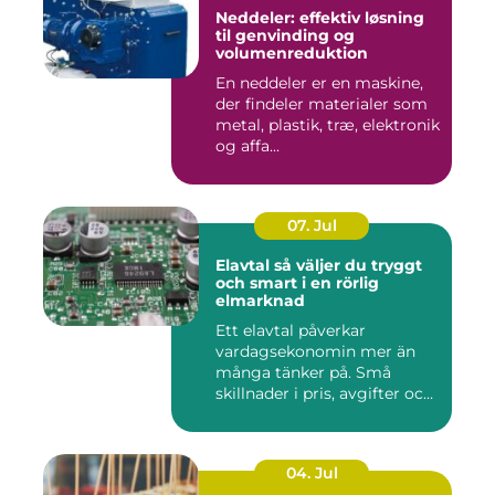
Neddeler: effektiv løsning
til genvinding og
volumenreduktion
En neddeler er en maskine,
der findeler materialer som
metal, plastik, træ, elektronik
og affa...
07. Jul
Elavtal så väljer du tryggt
och smart i en rörlig
elmarknad
Ett elavtal påverkar
vardagsekonomin mer än
många tänker på. Små
skillnader i pris, avgifter och
bin...
04. Jul