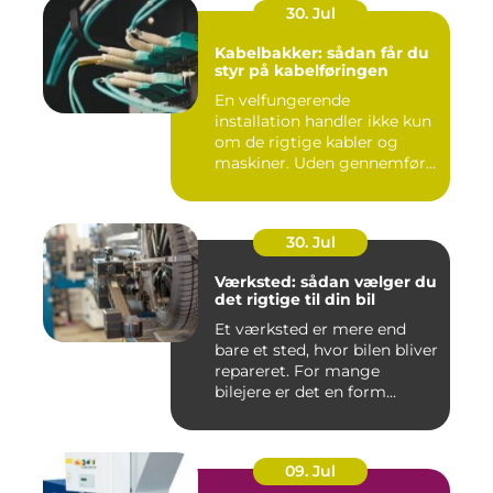
30. Jul
Kabelbakker: sådan får du
styr på kabelføringen
En velfungerende
installation handler ikke kun
om de rigtige kabler og
maskiner. Uden gennemført
kab...
30. Jul
Værksted: sådan vælger du
det rigtige til din bil
Et værksted er mere end
bare et sted, hvor bilen bliver
repareret. For mange
bilejere er det en form...
09. Jul