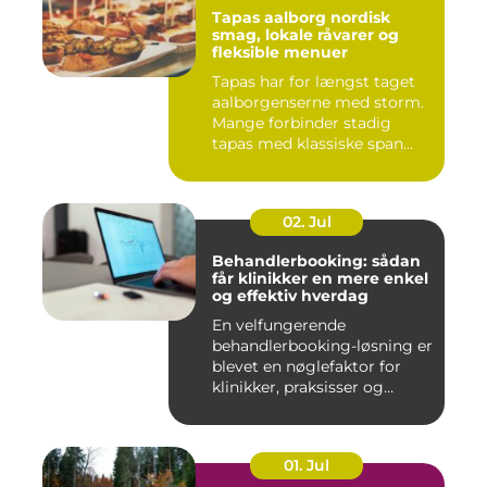
Tapas aalborg nordisk
smag, lokale råvarer og
fleksible menuer
Tapas har for længst taget
aalborgenserne med storm.
Mange forbinder stadig
tapas med klassiske span...
02. Jul
Behandlerbooking: sådan
får klinikker en mere enkel
og effektiv hverdag
En velfungerende
behandlerbooking-løsning er
blevet en nøglefaktor for
klinikker, praksisser og
beha...
01. Jul