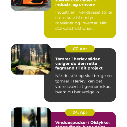
industri og erhverv
Industrien i Vendsyssel stiller
store krav til udstyr,
maskiner og inventar. Når
stålkonstruktioner,...
07. Apr
Tømrer i herlev sådan
vælger du den rette
fagmand til dit projekt
Når du står og skal bruge en
tømrer i Herlev, kan det
være svært at gennemskue,
hvem du bør vælge, o...
04. Apr
Vinduespudser i Ølstykke:
sådan får du klar udsigt