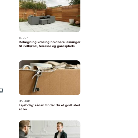
11. Jun
Belægning kolding holdbare løsninger
til indkørsel, terrasse og gårdsplads
ng
05. Jun
Lejebolig: sådan finder du et godt sted
at bo