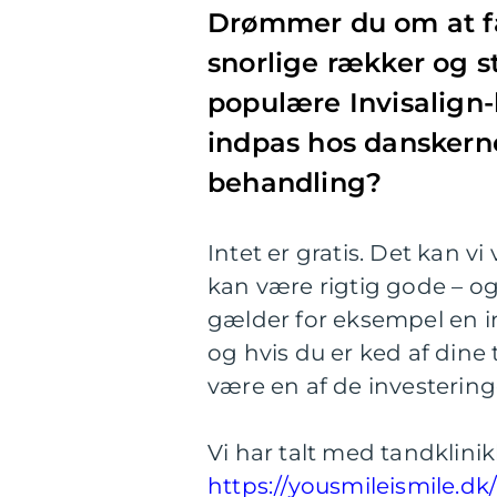
Drømmer du om at få
snorlige rækker og s
populære Invisalign-
indpas hos danskern
behandling?
Intet er gratis. Det kan v
kan være rigtig gode – o
gælder for eksempel en i
og hvis du er ked af dine
være en af de investering
Vi har talt med tandklinik
https://yousmileismile.dk