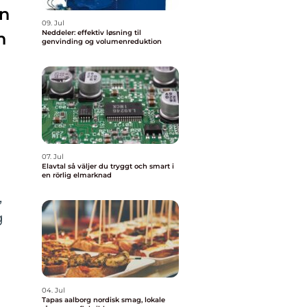
en
09. Jul
Neddeler: effektiv løsning til
n
genvinding og volumenreduktion
07. Jul
Elavtal så väljer du tryggt och smart i
en rörlig elmarknad
,
g
04. Jul
Tapas aalborg nordisk smag, lokale