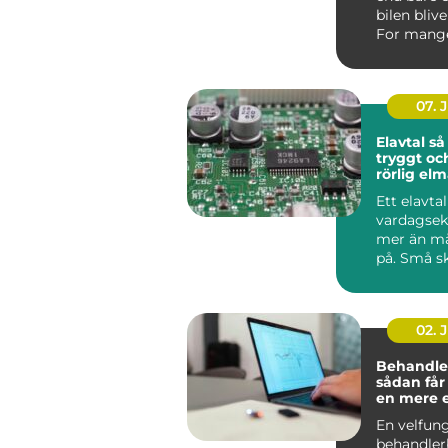
bilen blive
For mange 
det en for
07. 
Elavtal så väljer du
tryggt oc
rörlig el
Ett elavta
vardagse
mer än m
på. Små sk
pris, avgif
02. 
Behandle
sådan får
en mere 
effektiv 
En velfun
behandler