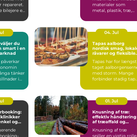
r repareret.
materialer som
bilejere er
metal, plastik, træ,
m...
elektronik og affa...
Jul
04. Jul
Tapas aalborg
h smart i en
nordisk smag, lokal
marknad
råvarer og fleksible
menuer
l påverkar
Tapas har for længst
konomin
taget aalborgensern
ånga tänker
med storm. Mange
illnader i
forbinder stadig tap
ter och bin...
med klassiske span...
Jul
01. Jul
rbooking:
Knusning af træ:
 klinikker
effektiv håndtering
enkel og
af træaffald og
hverdag
restprodukter
gerende
Knusning af træ
booking-
spiller en vigtig rolle 