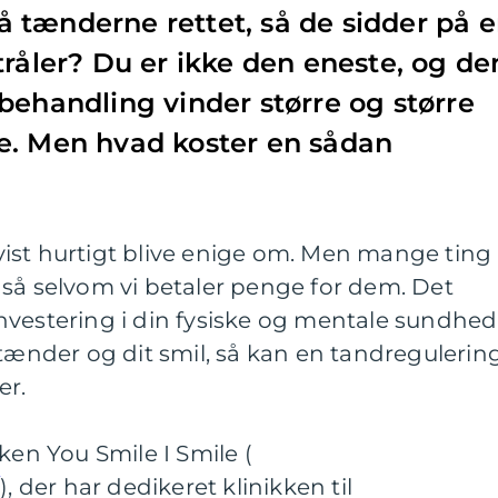
 tænderne rettet, så de sidder på 
tråler? Du er ikke den eneste, og de
behandling vinder større og større
e. Men hvad koster en sådan
i vist hurtigt blive enige om. Men mange ting
gså selvom vi betaler penge for dem. Det
nvestering i din fysiske og mentale sundhed
 tænder og dit smil, så kan en tandregulerin
er.
ken You Smile I Smile (
/
), der har dedikeret klinikken til