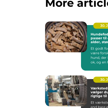
More articl
30. 
Hundefod
passer ti
alder, stø
hverdag
Et godt f
være forsk
hund, der 
ok, og en 
ha...
30. 
Værksted
vælger du
rigtige til
Et værkst
end bare e