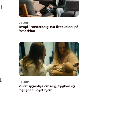
t
01. Jun
Terapi i sønderborg: når livet kalder på
forandring
t
01. Jun
Privat sygepleje omsorg, tryghed og
faglighed i eget hjem