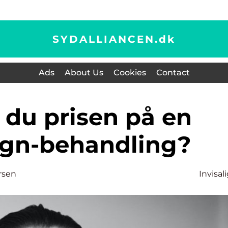
SYDALLIANCEN.
dk
Ads
About Us
Cookies
Contact
lign-behandling?
rsen
Invisal