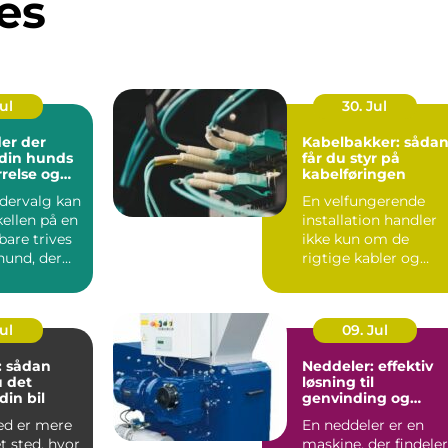
es
Jul
30. Jul
er der
Kabelbakker: såda
l din hunds
får du styr på
rrelse og
kabelføringen
odervalg kan
En velfungerende
ellen på en
installation handler
bare trives
ikke kun om de
hund, der
rigtige kabler og
maskiner. Uden
gennemført kab...
Jul
09. Jul
: sådan
Neddeler: effektiv
 det
løsning til
 din bil
genvinding og
volumenreduktion
ed er mere
En neddeler er en
t sted, hvor
maskine, der findeler