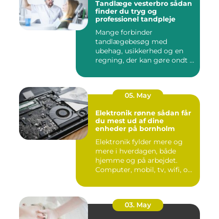
Tandlæge vesterbro sådan
finder du tryg og
professionel tandpleje
Mange forbinder
tandlægebesøg med
ubehag, usikkerhed og en
regning, der kan gøre ondt i
budgettet. S...
05. May
Elektronik rønne sådan får
du mest ud af dine
enheder på bornholm
Elektronik fylder mere og
mere i hverdagen, både
hjemme og på arbejdet.
Computer, mobil, tv, wifi, o...
03. May