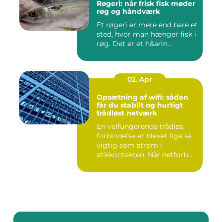
Røgeri: når frisk fisk møder
røg og håndværk
Et røgeri er mere end bare et
sted, hvor man hænger fisk i
røg. Det er et h&arin...
02. Apr
Opsætning af wifi: sådan
får du stabilt og hurtigt
trådløst netværk
En velfungerende trådløs
forbindelse er blevet lige så
vigtig som strøm i
stikkontakten. Når netforb...