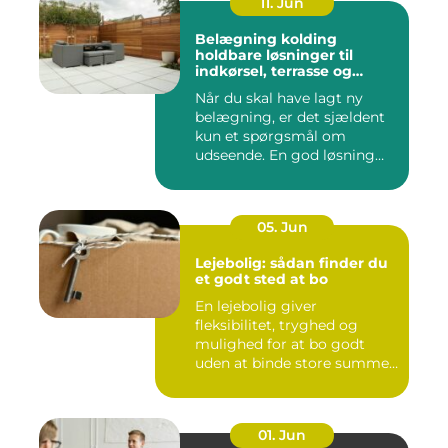
11. Jun
Belægning kolding
holdbare løsninger til
indkørsel, terrasse og
gårdsplads
Når du skal have lagt ny
belægning, er det sjældent
kun et spørgsmål om
udseende. En god løsning
ska...
05. Jun
Lejebolig: sådan finder du
et godt sted at bo
En lejebolig giver
fleksibilitet, tryghed og
mulighed for at bo godt
uden at binde store summer
i mu...
01. Jun