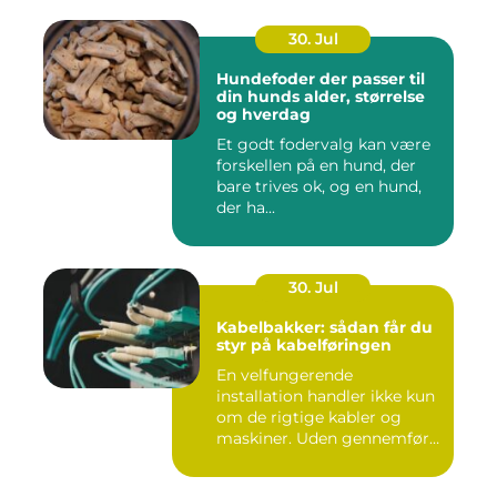
30. Jul
Hundefoder der passer til
din hunds alder, størrelse
og hverdag
Et godt fodervalg kan være
forskellen på en hund, der
bare trives ok, og en hund,
der ha...
30. Jul
Kabelbakker: sådan får du
styr på kabelføringen
En velfungerende
installation handler ikke kun
om de rigtige kabler og
maskiner. Uden gennemført
kab...