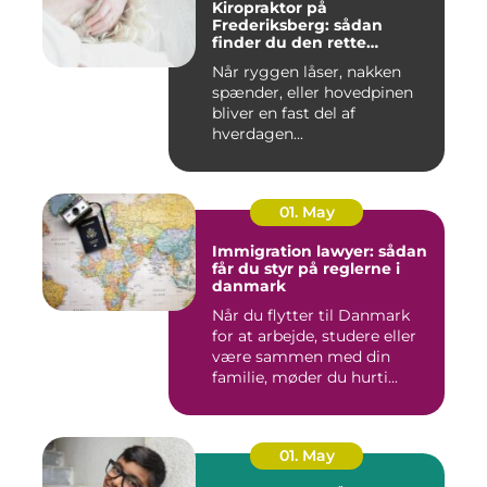
Kiropraktor på
Frederiksberg: sådan
finder du den rette
behandling
Når ryggen låser, nakken
spænder, eller hovedpinen
bliver en fast del af
hverdagen...
01. May
Immigration lawyer: sådan
får du styr på reglerne i
danmark
Når du flytter til Danmark
for at arbejde, studere eller
være sammen med din
familie, møder du hurti...
01. May