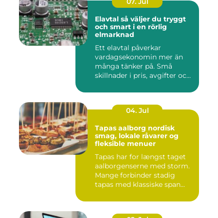
07. Jul
Elavtal så väljer du tryggt
och smart i en rörlig
elmarknad
Ett elavtal påverkar
vardagsekonomin mer än
många tänker på. Små
skillnader i pris, avgifter och
bin...
04. Jul
Tapas aalborg nordisk
smag, lokale råvarer og
fleksible menuer
Tapas har for længst taget
aalborgenserne med storm.
Mange forbinder stadig
tapas med klassiske span...