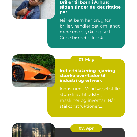
Briller til børn i Århus:
sådan finder du det rigtige
par
Når et barn har brug for
briller, handler det om langt
mere end styrke og stel.
Gode børnebriller sk...
01. May
Industrilakering hjørring
stærke overflader til
industri og erhverv
Industrien i Vendsyssel stiller
store krav til udstyr,
maskiner og inventar. Når
stålkonstruktioner,...
07. Apr