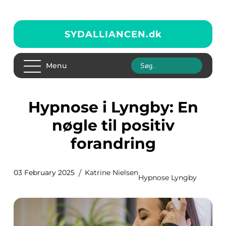
SYDALLIANCEN.
dk
Menu
Hypnose i Lyngby: En
nøgle til positiv
forandring
03 February 2025
Katrine Nielsen
Hypnose Lyngby