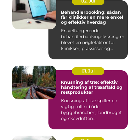
02. Jul
Behandlerbooking: sådan
får klinikker en mere enkel
og effektiv hverdag
En velfungerende
behandlerbooking-løsning er
blevet en nøglefaktor for
klinikker, praksisser og
beha...
01. Jul
Knusning af træ: effektiv
håndtering af træaffald og
restprodukter
Knusning af træ spiller en
vigtig rolle i både
byggebranchen, landbruget
og skovdriften....