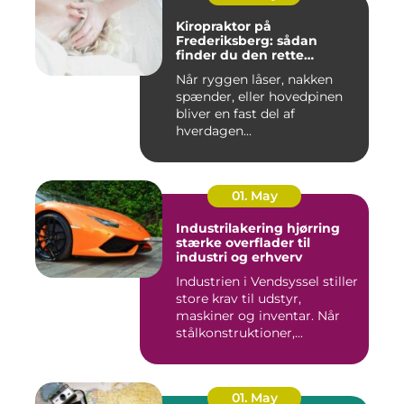
Kiropraktor på
Frederiksberg: sådan
finder du den rette
behandling
Når ryggen låser, nakken
spænder, eller hovedpinen
bliver en fast del af
hverdagen...
01. May
Industrilakering hjørring
stærke overflader til
industri og erhverv
Industrien i Vendsyssel stiller
store krav til udstyr,
maskiner og inventar. Når
stålkonstruktioner,...
01. May