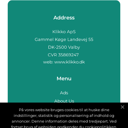
Address
web:
www.klikko.dk
Menu
Ads
About Us
Cookies
På vores website bruges cookies til at huske dine
indstillinger, statistik og personalisering af indhold og
Contact
annoncer. Denne information deles med tredjepart. Ved
Sitemap
fortsat brug af websiden godkender du cookiepolitikken.