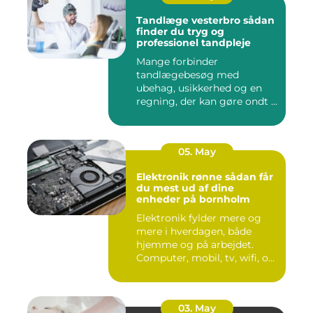
Tandlæge vesterbro sådan
finder du tryg og
professionel tandpleje
Mange forbinder
tandlægebesøg med
ubehag, usikkerhed og en
regning, der kan gøre ondt i
budgettet. S...
05. May
Elektronik rønne sådan får
du mest ud af dine
enheder på bornholm
Elektronik fylder mere og
mere i hverdagen, både
hjemme og på arbejdet.
Computer, mobil, tv, wifi, o...
03. May