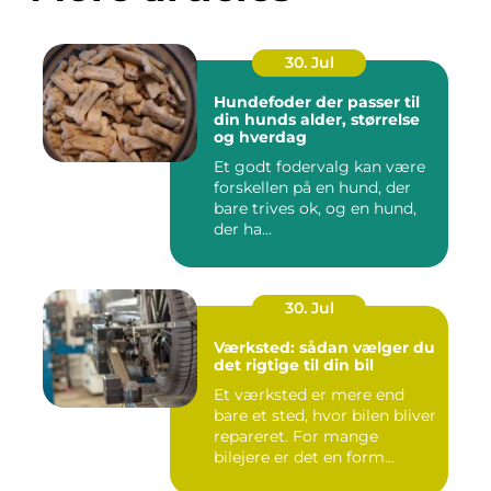
30. Jul
Hundefoder der passer til
din hunds alder, størrelse
og hverdag
Et godt fodervalg kan være
forskellen på en hund, der
bare trives ok, og en hund,
der ha...
30. Jul
Værksted: sådan vælger du
det rigtige til din bil
Et værksted er mere end
bare et sted, hvor bilen bliver
repareret. For mange
bilejere er det en form...