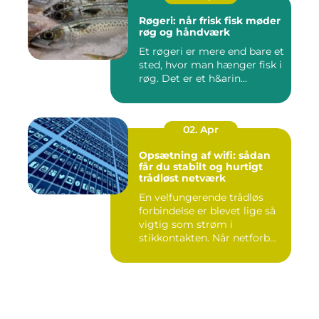
Røgeri: når frisk fisk møder
røg og håndværk
Et røgeri er mere end bare et
sted, hvor man hænger fisk i
røg. Det er et h&arin...
02. Apr
Opsætning af wifi: sådan
får du stabilt og hurtigt
trådløst netværk
En velfungerende trådløs
forbindelse er blevet lige så
vigtig som strøm i
stikkontakten. Når netforb...