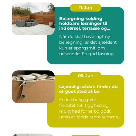
11. Jun
Belægning kolding
holdbare løsninger til
indkørsel, terrasse og
gårdsplads
Når du skal have lagt ny
belægning, er det sjældent
kun et spørgsmål om
udseende. En god løsning
ska...
05. Jun
Lejebolig: sådan finder du
et godt sted at bo
En lejebolig giver
fleksibilitet, tryghed og
mulighed for at bo godt
uden at binde store summer
i mu...