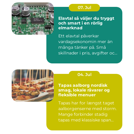
07. Jul
Elavtal så väljer du tryggt
och smart i en rörlig
elmarknad
Ett elavtal påverkar
vardagsekonomin mer än
många tänker på. Små
skillnader i pris, avgifter och
bin...
04. Jul
Tapas aalborg nordisk
smag, lokale råvarer og
fleksible menuer
Tapas har for længst taget
aalborgenserne med storm.
Mange forbinder stadig
tapas med klassiske span...