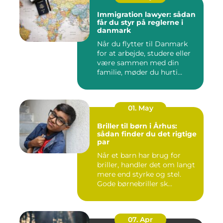
Immigration lawyer: sådan
får du styr på reglerne i
danmark
Når du flytter til Danmark
for at arbejde, studere eller
være sammen med din
familie, møder du hurti...
01. May
Briller til børn i Århus:
sådan finder du det rigtige
par
Når et barn har brug for
briller, handler det om langt
mere end styrke og stel.
Gode børnebriller sk...
07. Apr