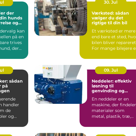
Jul
30. Jul
er der
Værksted: sådan
l din hunds
vælger du det
rrelse og
rigtige til din bil
odervalg kan
Et værksted er mere
ellen på en
end bare et sted, hvo
bare trives
bilen bliver repareret
hund, der
For mange bilejere e
det en form...
Jul
09. Jul
ker: sådan
Neddeler: effektiv
r på
løsning til
ngen
genvinding og
volumenreduktion
gerende
En neddeler er en
on handler
maskine, der findeler
om de
materialer som
bler og
metal, plastik, træ,
 Uden
elektronik og affa...
t kab...