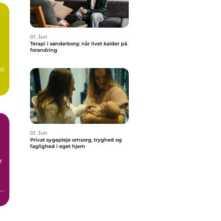
01. Jun
Terapi i sønderborg: når livet kalder på
forandring
bo
01. Jun
Privat sygepleje omsorg, tryghed og
faglighed i eget hjem
r