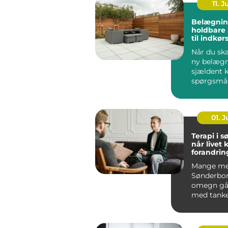
11. J
Belægnin
holdbare 
til indkør
og gårds
Når du ska
ny belægn
sjældent 
spørgsmå
udseende.
løsning ska
01. 
Terapi i 
når livet 
forandrin
Mange me
Sønderbo
omegn gå
med tanke
følelser, 
mere end g