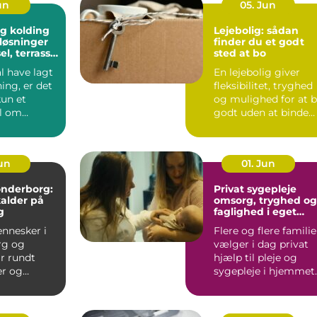
un
05. Jun
g kolding
Lejebolig: sådan
løsninger
finder du et godt
sel, terrasse
sted at bo
plads
l have lagt
En lejebolig giver
ing, er det
fleksibilitet, tryghed
kun et
og mulighed for at 
l om
godt uden at binde
 En god
store summer i mu...
...
Jun
01. Jun
sønderborg:
Privat sygepleje
kalder på
omsorg, tryghed og
g
faglighed i eget
hjem
nnesker i
Flere og flere familie
rg og
vælger i dag privat
r rundt
hjælp til pleje og
r og
sygepleje i hjemmet.
som fylder
For nogle handle...
odt er....