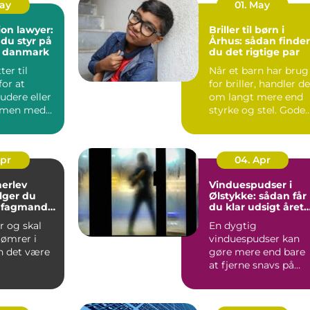
May
01. May
on lawyer:
Briller til børn i
 du styr på
Århus: sådan finder
i danmark
du det rigtige par
ter til
Når et barn har brug
or at
for briller, handler de
tudere eller
om langt mere end
mmen med
styrke og stel. Gode
e, møder du
børnebriller sk...
Apr
04. Apr
herlev
Vinduespudser i
lger du
Ølstykke: sådan får
e fagmand
du klar udsigt året
jekt
rundt
r og skal
En dygtig
tømrer i
vinduespudser kan
n det være
gøre mere end bare
at fjerne snavs på
ue, hvem
ruden. Rene vinduer
ge, o...
g...