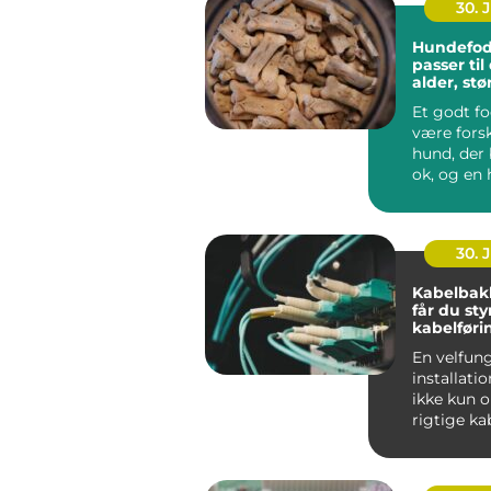
30. 
Hundefod
passer ti
alder, stø
hverdag
Et godt f
være forsk
hund, der 
ok, og en 
ha...
30. 
Kabelbak
får du sty
kabelføri
En velfun
installati
ikke kun 
rigtige ka
maskiner.
gennemfør