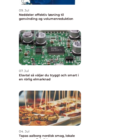
09. Jul
Neddeler: effektiv løsning til
genvinding og volumenreduktion
07. Jul
Elavtal så väljer du tryggt och smart i
en rörlig elmarknad
04. Jul
Tapas aalborg nordisk smag, lokale