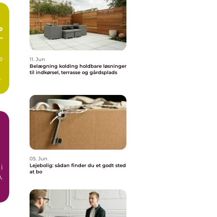
e
e
11. Jun
Belægning kolding holdbare løsninger
til indkørsel, terrasse og gårdsplads
as
05. Jun
Lejebolig: sådan finder du et godt sted
i
at bo
,