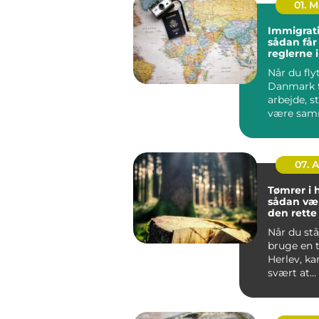
01. 
Immigrati
sådan får
reglerne 
Når du flyt
Danmark f
arbejde, s
være sa
din famili
hurti...
07. 
Tømrer i 
sådan væ
den rett
til dit pro
Når du stå
bruge en 
Herlev, ka
svært at
gennemsk
du bør væl