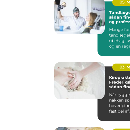
05. 
Tandlæge
sådan fin
og profes
tandpleje
Mange for
tandlæge
ubehag, u
og en reg
kan gøre o
budgettet. 
03. 
Kiroprakt
Frederiks
sådan fin
rette beh
Når ryggen
nakken sp
hovedpine
fast del af
hverdagen.