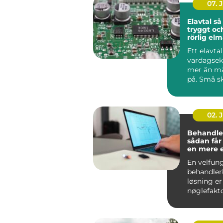
07. 
Elavtal så väljer du
tryggt oc
rörlig el
Ett elavta
vardagse
mer än m
på. Små sk
pris, avgif
02. 
Behandle
sådan får
en mere 
effektiv 
En velfun
behandler
løsning er
nøglefakto
klinikker, 
og beha...