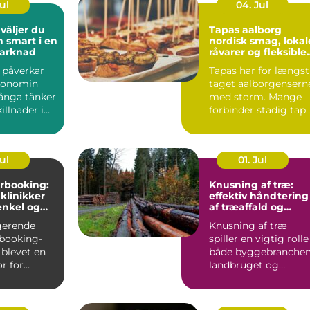
Jul
04. Jul
Tapas aalborg
h smart i en
nordisk smag, lokal
marknad
råvarer og fleksible
menuer
l påverkar
Tapas har for længst
konomin
taget aalborgensern
ånga tänker
med storm. Mange
illnader i
forbinder stadig tap
ter och bin...
med klassiske span...
Jul
01. Jul
rbooking:
Knusning af træ:
 klinikker
effektiv håndtering
enkel og
af træaffald og
hverdag
restprodukter
gerende
Knusning af træ
booking-
spiller en vigtig rolle 
 blevet en
både byggebranchen
r for
landbruget og
praksisser
skovdriften....