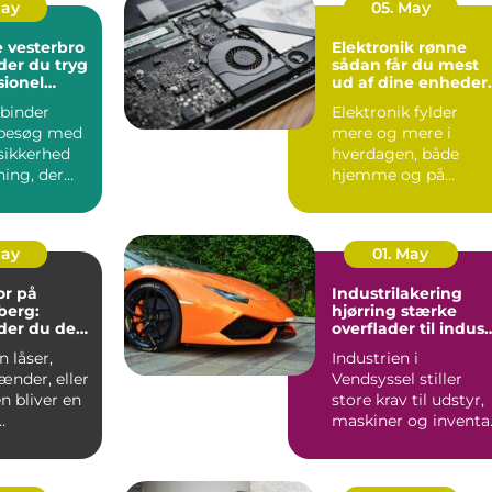
May
05. May
 vesterbro
Elektronik rønne
der du tryg
sådan får du mest
sionel
ud af dine enheder
på bornholm
binder
Elektronik fylder
besøg med
mere og mere i
sikkerhed
hverdagen, både
ning, der
hjemme og på
ndt i
arbejdet. Computer,
S...
mobil, tv, wifi, o...
May
01. May
or på
Industrilakering
berg:
hjørring stærke
der du den
overflader til indust
andling
og erhverv
 låser,
Industrien i
ænder, eller
Vendsyssel stiller
n bliver en
store krav til udstyr,
maskiner og inventar
..
Når
stålkonstruktioner,...