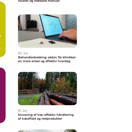
råvarer og fleksible menuer
r
.
r
02. Jul
Behandlerbooking: sådan får klinikker
en mere enkel og effektiv hverdag
01. Jul
Knusning af træ: effektiv håndtering
af træaffald og restprodukter