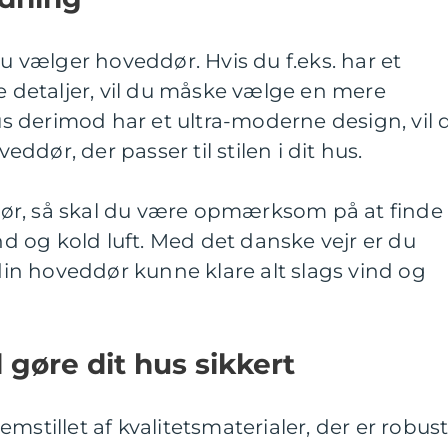
du vælger hoveddør. Hvis du f.eks. har et
te detaljer, vil du måske vælge en mere
hus derimod har et ultra-moderne design, vil 
dør, der passer til stilen i dit hus.
ør, så skal du være opmærksom på at finde
ind og kold luft. Med det danske vejr er du
 din hoveddør kunne klare alt slags vind og
 gøre dit hus sikkert
mstillet af kvalitetsmaterialer, der er robus