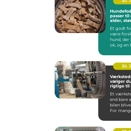
30. 
Hundefod
passer ti
alder, stø
hverdag
Et godt f
være forsk
hund, der 
ok, og en 
ha...
30. 
Værksted
vælger du
rigtige til
Et værkst
end bare e
bilen blive
For mange 
det en for