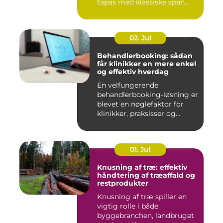
tapas med klassiske span...
02. Jul
Behandlerbooking: sådan
får klinikker en mere enkel
og effektiv hverdag
En velfungerende
behandlerbooking-løsning er
blevet en nøglefaktor for
klinikker, praksisser og
beha...
01. Jul
Knusning af træ: effektiv
håndtering af træaffald og
restprodukter
Knusning af træ spiller en
vigtig rolle i både
byggebranchen, landbruget