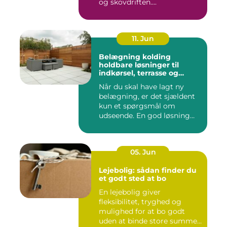
og skovdriften....
11. Jun
Belægning kolding
holdbare løsninger til
indkørsel, terrasse og
gårdsplads
Når du skal have lagt ny
belægning, er det sjældent
kun et spørgsmål om
udseende. En god løsning
ska...
05. Jun
Lejebolig: sådan finder du
et godt sted at bo
En lejebolig giver
fleksibilitet, tryghed og
mulighed for at bo godt
uden at binde store summer