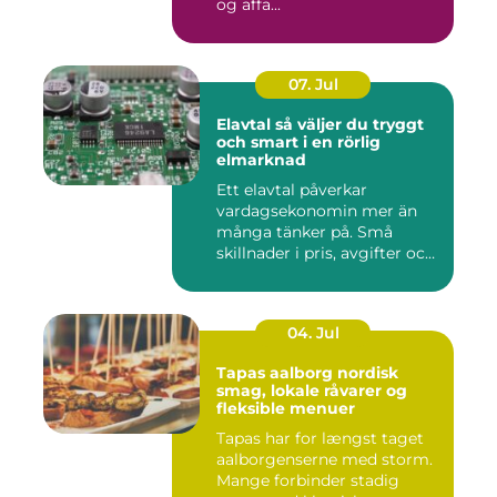
og affa...
07. Jul
Elavtal så väljer du tryggt
och smart i en rörlig
elmarknad
Ett elavtal påverkar
vardagsekonomin mer än
många tänker på. Små
skillnader i pris, avgifter och
bin...
04. Jul
Tapas aalborg nordisk
smag, lokale råvarer og
fleksible menuer
Tapas har for længst taget
aalborgenserne med storm.
Mange forbinder stadig