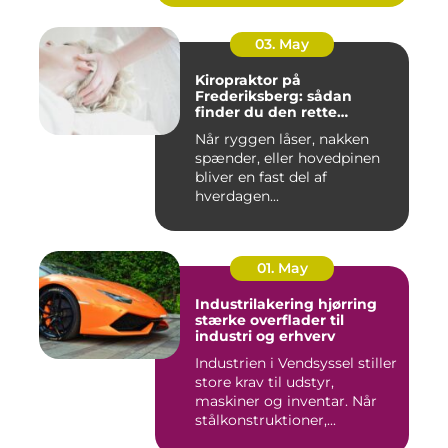
03. May
Kiropraktor på
Frederiksberg: sådan
finder du den rette
behandling
Når ryggen låser, nakken
spænder, eller hovedpinen
bliver en fast del af
hverdagen...
01. May
Industrilakering hjørring
stærke overflader til
industri og erhverv
Industrien i Vendsyssel stiller
store krav til udstyr,
maskiner og inventar. Når
stålkonstruktioner,...