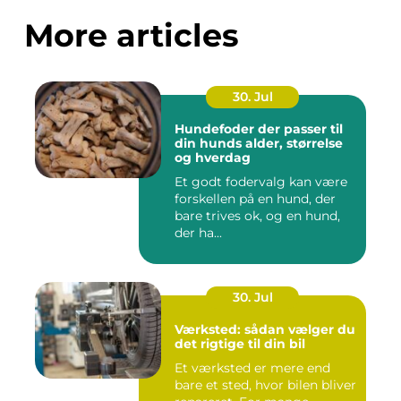
More articles
30. Jul
Hundefoder der passer til
din hunds alder, størrelse
og hverdag
Et godt fodervalg kan være
forskellen på en hund, der
bare trives ok, og en hund,
der ha...
30. Jul
Værksted: sådan vælger du
det rigtige til din bil
Et værksted er mere end
bare et sted, hvor bilen bliver