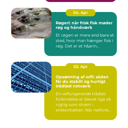
04. Apr
Røgeri: når frisk fisk møder
røg og håndværk
Et røgeri er mere end bare et
sted, hvor man hænger fisk i
røg. Det er et h&arin...
02. Apr
Opsætning af wifi: sådan
får du stabilt og hurtigt
trådløst netværk
En velfungerende trådløs
forbindelse er blevet lige så
vigtig som strøm i
stikkontakten. Når netforb...