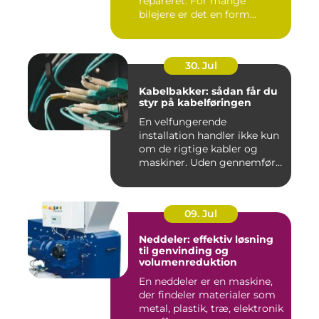
repareret. For mange
bilejere er det en form...
30. Jul
Kabelbakker: sådan får du
styr på kabelføringen
En velfungerende
installation handler ikke kun
om de rigtige kabler og
maskiner. Uden gennemført
kab...
09. Jul
Neddeler: effektiv løsning
til genvinding og
volumenreduktion
En neddeler er en maskine,
der findeler materialer som
metal, plastik, træ, elektronik