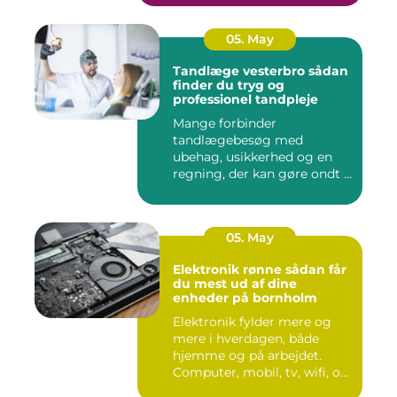
05. May
Tandlæge vesterbro sådan
finder du tryg og
professionel tandpleje
Mange forbinder
tandlægebesøg med
ubehag, usikkerhed og en
regning, der kan gøre ondt i
budgettet. S...
05. May
Elektronik rønne sådan får
du mest ud af dine
enheder på bornholm
Elektronik fylder mere og
mere i hverdagen, både
hjemme og på arbejdet.
Computer, mobil, tv, wifi, o...