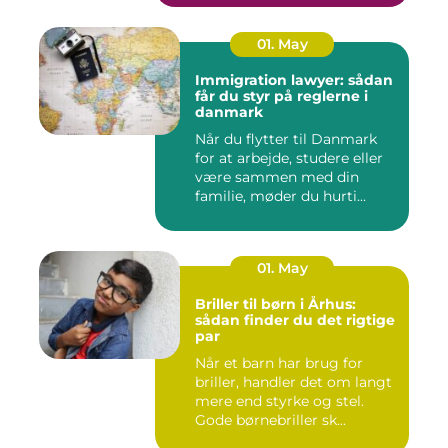
01. May
Immigration lawyer: sådan
får du styr på reglerne i
danmark
Når du flytter til Danmark
for at arbejde, studere eller
være sammen med din
familie, møder du hurti...
01. May
Briller til børn i Århus:
sådan finder du det rigtige
par
Når et barn har brug for
briller, handler det om langt
mere end styrke og stel.
Gode børnebriller sk...