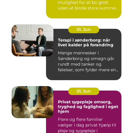
mulighed for at bo godt
uden at binde store summer
i mu...
01. Jun
Terapi i sønderborg: når
livet kalder på forandring
Mange mennesker i
Sønderborg og omegn går
rundt med tanker og
følelser, som fylder mere end
godt er....
01. Jun
Privat sygepleje omsorg,
tryghed og faglighed i eget
hjem
Flere og flere familier
vælger i dag privat hjælp til
pleje og sygepleje i