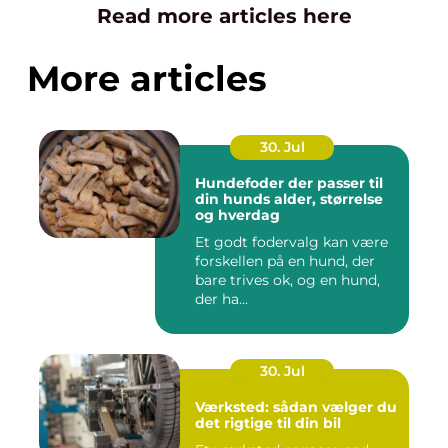
Read more articles here
More articles
30. Jul
Hundefoder der passer til
din hunds alder, størrelse
og hverdag
Et godt fodervalg kan være
forskellen på en hund, der
bare trives ok, og en hund,
der ha...
30. Jul
Værksted: sådan vælger du
det rigtige til din bil