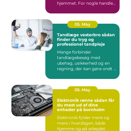
hjemmet. For nogle handle...
05. May
Tandlæge vesterbro sådan
finder du tryg og
professionel tandpleje
Mange forbinder
tandlægebesøg med
ubehag, usikkerhed og en
regning, der kan gøre ondt i
budgettet. S...
05. May
Elektronik rønne sådan får
du mest ud af dine
enheder på bornholm
Elektronik fylder mere og
mere i hverdagen, både
hjemme og på arbejdet.