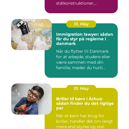
stålkonstruktioner,...
01. May
Immigration lawyer: sådan
får du styr på reglerne i
danmark
Når du flytter til Danmark
for at arbejde, studere eller
være sammen med din
familie, møder du hurti...
01. May
Briller til børn i Århus:
sådan finder du det rigtige
par
Når et barn har brug for
briller, handler det om langt
mere end styrke og stel.