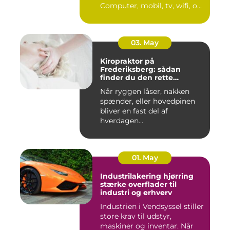
Computer, mobil, tv, wifi, o...
03. May
Kiropraktor på
Frederiksberg: sådan
finder du den rette
behandling
Når ryggen låser, nakken
spænder, eller hovedpinen
bliver en fast del af
hverdagen...
01. May
Industrilakering hjørring
stærke overflader til
industri og erhverv
Industrien i Vendsyssel stiller
store krav til udstyr,
maskiner og inventar. Når