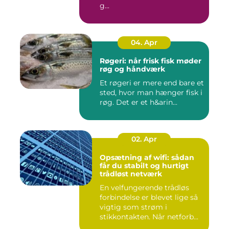
g...
04. Apr
Røgeri: når frisk fisk møder
røg og håndværk
Et røgeri er mere end bare et
sted, hvor man hænger fisk i
røg. Det er et h&arin...
02. Apr
Opsætning af wifi: sådan
får du stabilt og hurtigt
trådløst netværk
En velfungerende trådløs
forbindelse er blevet lige så
vigtig som strøm i
stikkontakten. Når netforb...