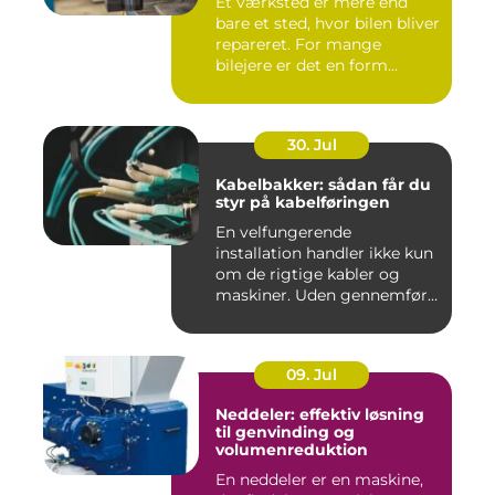
Et værksted er mere end
bare et sted, hvor bilen bliver
repareret. For mange
bilejere er det en form...
30. Jul
Kabelbakker: sådan får du
styr på kabelføringen
En velfungerende
installation handler ikke kun
om de rigtige kabler og
maskiner. Uden gennemført
kab...
09. Jul
Neddeler: effektiv løsning
til genvinding og
volumenreduktion
En neddeler er en maskine,