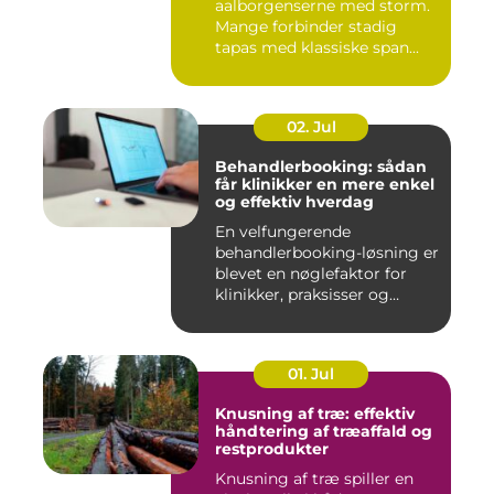
aalborgenserne med storm.
Mange forbinder stadig
tapas med klassiske span...
02. Jul
Behandlerbooking: sådan
får klinikker en mere enkel
og effektiv hverdag
En velfungerende
behandlerbooking-løsning er
blevet en nøglefaktor for
klinikker, praksisser og
beha...
01. Jul
Knusning af træ: effektiv
håndtering af træaffald og
restprodukter
Knusning af træ spiller en