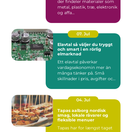
der findeler materialer som
metal, plastik, træ, elektronik
og affa...
07. Jul
Elavtal så väljer du tryggt
och smart i en rörlig
elmarknad
Ett elavtal påverkar
vardagsekonomin mer än
många tänker på. Små
skillnader i pris, avgifter och
bin...
04. Jul
Tapas aalborg nordisk
smag, lokale råvarer og
fleksible menuer
Tapas har for længst taget