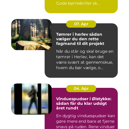
Gode børnebriller sk...
07. Apr
Tømrer i herlev sådan
vælger du den rette
fagmand til dit projekt
Når du står og skal bruge en
tømrer i Herlev, kan det
være svært at gennemskue,
hvem du bør vælge, o...
04. Apr
Vinduespudser i Ølstykke:
sådan får du klar udsigt
året rundt
En dygtig vinduespudser kan
gøre mere end bare at fjerne
snavs på ruden. Rene vinduer