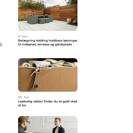
11. Jun
Belægning kolding holdbare løsninger
s
til indkørsel, terrasse og gårdsplads
05. Jun
Lejebolig: sådan finder du et godt sted
at bo