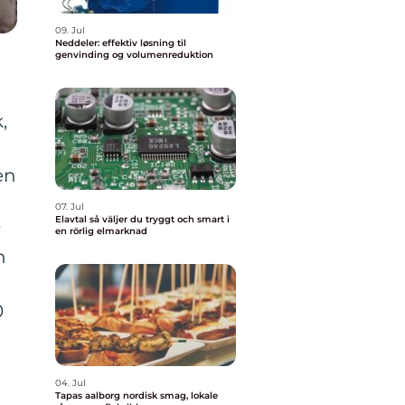
09. Jul
Neddeler: effektiv løsning til
genvinding og volumenreduktion
,
en
07. Jul
Elavtal så väljer du tryggt och smart i
r
en rörlig elmarknad
n
0
04. Jul
Tapas aalborg nordisk smag, lokale