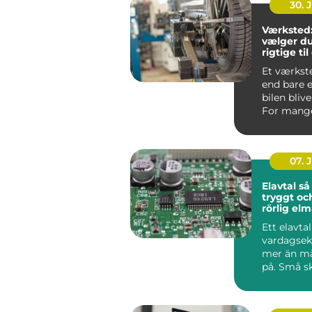
30. 
Værksted
vælger du
rigtige til
Et værkst
end bare e
bilen blive
For mange 
det en for
07. 
Elavtal så väljer du
tryggt oc
rörlig el
Ett elavta
vardagse
mer än m
på. Små sk
pris, avgif