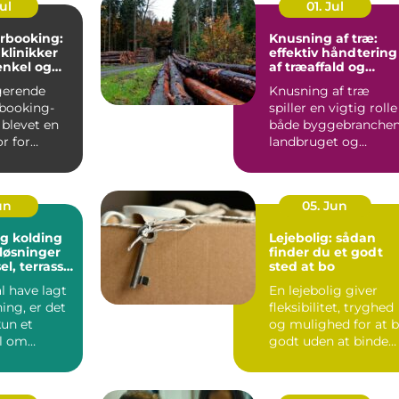
Jul
01. Jul
rbooking:
Knusning af træ:
 klinikker
effektiv håndtering
enkel og
af træaffald og
hverdag
restprodukter
gerende
Knusning af træ
booking-
spiller en vigtig rolle 
 blevet en
både byggebranchen
r for
landbruget og
praksisser
skovdriften....
un
05. Jun
g kolding
Lejebolig: sådan
løsninger
finder du et godt
sel, terrasse
sted at bo
plads
l have lagt
En lejebolig giver
ing, er det
fleksibilitet, tryghed
kun et
og mulighed for at 
l om
godt uden at binde
 En god
store summer i mu...
...