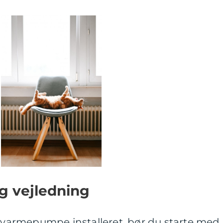
og vejledning
n varmepumpe installeret, bør du starte med