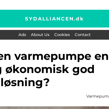
SYDALLIANCEN.
dk
Ads
About Us
Cookies
Contact
g økonomisk god
løsning?
Varmepum