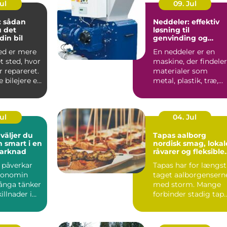
Jul
09. Jul
: sådan
Neddeler: effektiv
 det
løsning til
 din bil
genvinding og
volumenreduktion
ed er mere
En neddeler er en
t sted, hvor
maskine, der findeler
r repareret.
materialer som
bilejere er
metal, plastik, træ,
m...
elektronik og affa...
Jul
04. Jul
Tapas aalborg
h smart i en
nordisk smag, lokal
marknad
råvarer og fleksible
menuer
l påverkar
Tapas har for længst
konomin
taget aalborgensern
ånga tänker
med storm. Mange
illnader i
forbinder stadig tap
ter och bin...
med klassiske span...