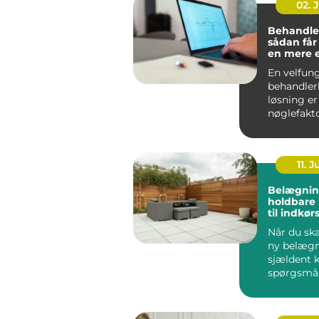
02. 
Behandle
sådan får
en mere 
effektiv 
En velfun
behandler
løsning er
nøglefakto
klinikker, 
og beha...
11. J
Belægnin
holdbare 
til indkør
og gårds
Når du ska
ny belægn
sjældent 
spørgsmå
udseende.
løsning ska