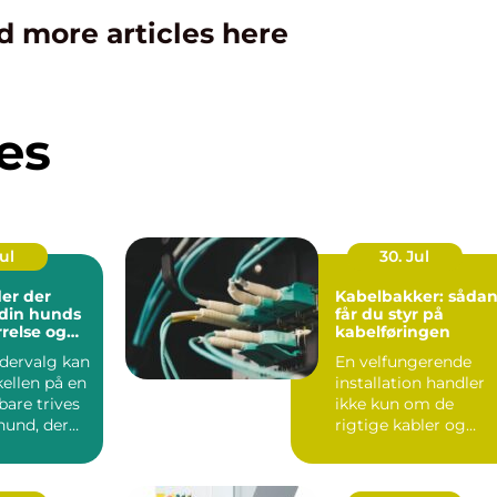
d more articles here
es
Jul
30. Jul
er der
Kabelbakker: såda
l din hunds
får du styr på
rrelse og
kabelføringen
odervalg kan
En velfungerende
ellen på en
installation handler
bare trives
ikke kun om de
hund, der
rigtige kabler og
maskiner. Uden
gennemført kab...