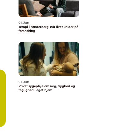
01. Jun
Terapi i sønderborg: når livet kalder på
forandring
n
01. Jun
Privat sygepleje omsorg, tryghed og
faglighed i eget hjem