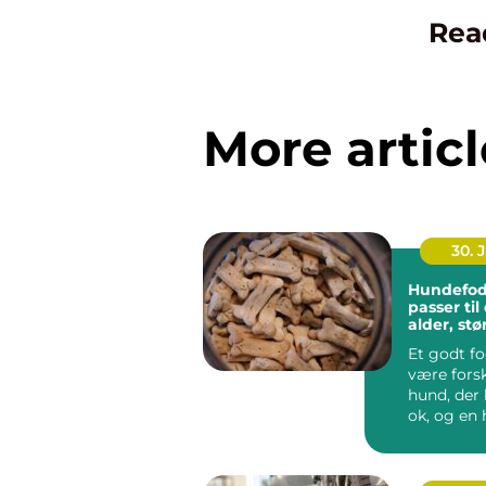
Rea
More articl
30. 
Hundefod
passer ti
alder, stø
hverdag
Et godt f
være forsk
hund, der 
ok, og en 
ha...