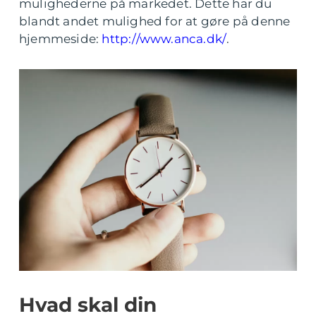
mulighederne på markedet. Dette har du
blandt andet mulighed for at gøre på denne
hjemmeside:
http://www.anca.dk/
.
Hvad skal din