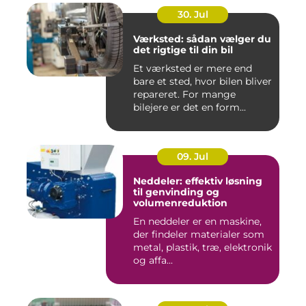
30. Jul
Værksted: sådan vælger du
det rigtige til din bil
Et værksted er mere end
bare et sted, hvor bilen bliver
repareret. For mange
bilejere er det en form...
09. Jul
Neddeler: effektiv løsning
til genvinding og
volumenreduktion
En neddeler er en maskine,
der findeler materialer som
metal, plastik, træ, elektronik
og affa...