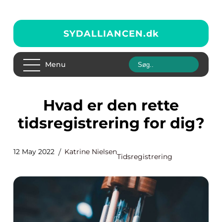
SYDALLIANCEN.
dk
Menu
Hvad er den rette
tidsregistrering for dig?
12 May 2022
Katrine Nielsen
Tidsregistrering