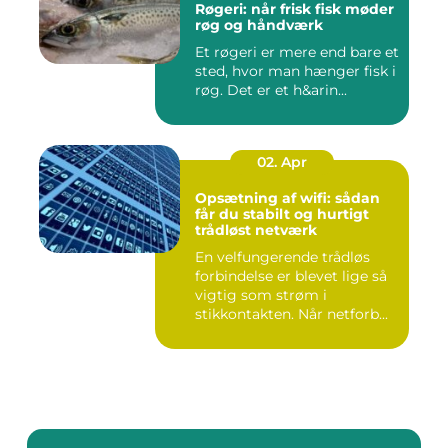
Røgeri: når frisk fisk møder
røg og håndværk
Et røgeri er mere end bare et
sted, hvor man hænger fisk i
røg. Det er et h&arin...
02. Apr
Opsætning af wifi: sådan
får du stabilt og hurtigt
trådløst netværk
En velfungerende trådløs
forbindelse er blevet lige så
vigtig som strøm i
stikkontakten. Når netforb...