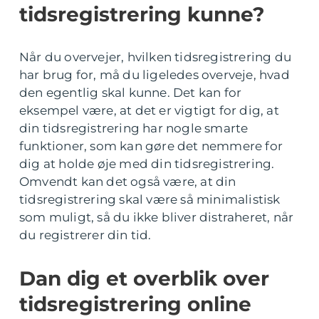
tidsregistrering kunne?
Når du overvejer, hvilken tidsregistrering du
har brug for, må du ligeledes overveje, hvad
den egentlig skal kunne. Det kan for
eksempel være, at det er vigtigt for dig, at
din tidsregistrering har nogle smarte
funktioner, som kan gøre det nemmere for
dig at holde øje med din tidsregistrering.
Omvendt kan det også være, at din
tidsregistrering skal være så minimalistisk
som muligt, så du ikke bliver distraheret, når
du registrerer din tid.
Dan dig et overblik over
tidsregistrering online