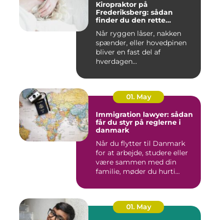
Kiropraktor på
Frederiksberg: sådan
finder du den rette
behandling
Når ryggen låser, nakken
spænder, eller hovedpinen
bliver en fast del af
hverdagen...
01. May
Immigration lawyer: sådan
får du styr på reglerne i
danmark
Når du flytter til Danmark
for at arbejde, studere eller
være sammen med din
familie, møder du hurti...
01. May