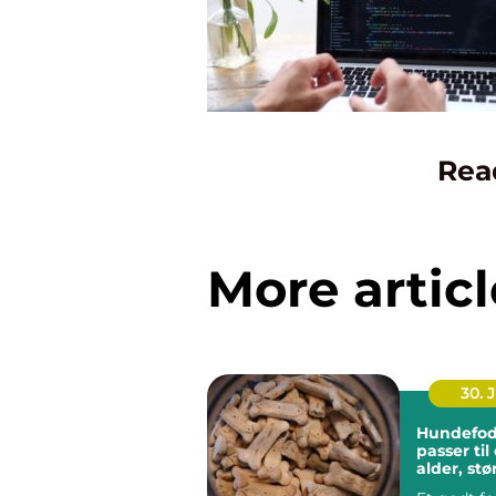
Rea
More articl
30. 
Hundefod
passer ti
alder, stø
hverdag