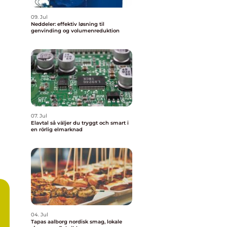
09. Jul
Neddeler: effektiv løsning til
genvinding og volumenreduktion
07. Jul
Elavtal så väljer du tryggt och smart i
en rörlig elmarknad
04. Jul
Tapas aalborg nordisk smag, lokale