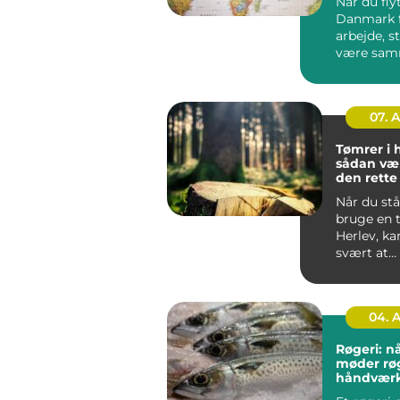
Når du flyt
Danmark f
arbejde, s
være sa
din famili
hurti...
07. 
Tømrer i 
sådan væ
den rett
til dit pro
Når du stå
bruge en 
Herlev, ka
svært at
gennemsk
du bør væl
04. 
Røgeri: nå
møder rø
håndvær