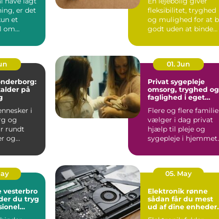
l have lagt
En lejebolig giver
ing, er det
fleksibilitet, tryghed
kun et
og mulighed for at 
l om
godt uden at binde
 En god
store summer i mu...
...
Jun
01. Jun
sønderborg:
Privat sygepleje
kalder på
omsorg, tryghed og
g
faglighed i eget
hjem
nnesker i
Flere og flere familie
rg og
vælger i dag privat
r rundt
hjælp til pleje og
r og
sygepleje i hjemmet.
som fylder
For nogle handle...
odt er....
May
05. May
 vesterbro
Elektronik rønne
der du tryg
sådan får du mest
sionel
ud af dine enheder
på bornholm