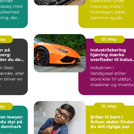
binder
Elektronik fylder
besøg med
mere og mere i
sikkerhed
hverdagen, både
ning, der
hjemme og på
ndt i
arbejdet. Computer,
S...
mobil, tv, wifi, o...
May
01. May
or på
Industrilakering
berg:
hjørring stærke
der du den
overflader til indust
andling
og erhverv
 låser,
Industrien i
ænder, eller
Vendsyssel stiller
n bliver en
store krav til udstyr,
maskiner og inventar
..
Når
stålkonstruktioner,...
May
01. May
on lawyer:
Briller til børn i
 du styr på
Århus: sådan finder
i danmark
du det rigtige par