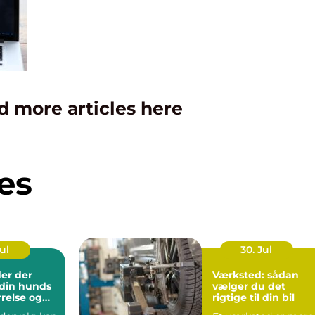
d more articles here
es
Jul
30. Jul
er der
Værksted: sådan
l din hunds
vælger du det
rrelse og
rigtige til din bil