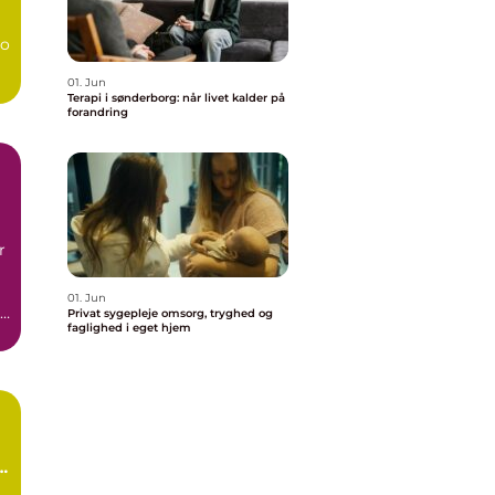
bo
01. Jun
Terapi i sønderborg: når livet kalder på
forandring
r
01. Jun
Privat sygepleje omsorg, tryghed og
faglighed i eget hjem