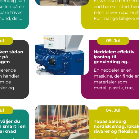
odervalg kan
Et værksted er mere
ellen på en
end bare et sted, hvo
bare trives
bilen bliver repareret
hund, der
For mange bilejere e
det en form...
Jul
09. Jul
ker: sådan
Neddeler: effektiv
r på
løsning til
ngen
genvinding og
volumenreduktion
gerende
En neddeler er en
on handler
maskine, der findeler
om de
materialer som
bler og
metal, plastik, træ,
 Uden
elektronik og affa...
t kab...
Jul
04. Jul
Tapas aalborg
h smart i en
nordisk smag, lokal
marknad
råvarer og fleksible
menuer