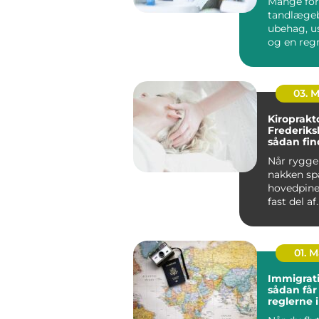
Mange for
tandlæge
ubehag, u
og en reg
kan gøre o
budgettet. 
03. 
Kiroprakt
Frederiks
sådan fin
rette beh
Når ryggen
nakken sp
hovedpine
fast del af
hverdagen.
01. 
Immigrati
sådan får
reglerne 