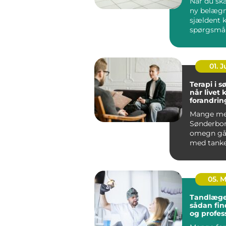
Når du ska
ny belægn
sjældent 
spørgsmå
udseende.
løsning ska
01. 
Terapi i 
når livet 
forandrin
Mange me
Sønderbo
omegn gå
med tanke
følelser, 
mere end g
05. 
Tandlæge
sådan fin
og profes
tandpleje