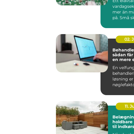
Ett elavta
vardagse
mer än m
på. Små sk
pris, avgif
02. 
Behandle
sådan får
en mere 
effektiv 
En velfun
behandler
løsning er
nøglefakto
klinikker, 
og beha...
11. J
Belægnin
holdbare 
til indkør
og gårds