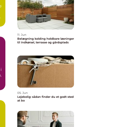
e
as
11. Jun
Belægning kolding holdbare løsninger
til indkørsel, terrasse og gårdsplads
i
,
05. Jun
Lejebolig: sådan finder du et godt sted
at bo