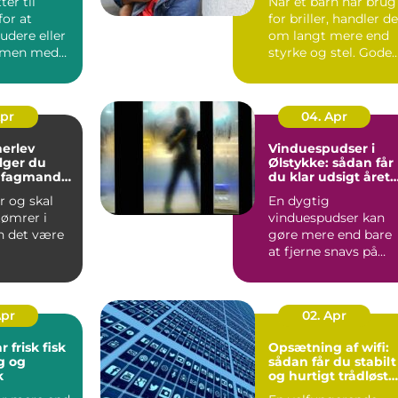
ter til
Når et barn har brug
or at
for briller, handler de
tudere eller
om langt mere end
mmen med
styrke og stel. Gode
e, møder du
børnebriller sk...
Apr
04. Apr
herlev
Vinduespudser i
lger du
Ølstykke: sådan får
e fagmand
du klar udsigt året
jekt
rundt
r og skal
En dygtig
tømrer i
vinduespudser kan
n det være
gøre mere end bare
at fjerne snavs på
ue, hvem
ruden. Rene vinduer
ge, o...
g...
Apr
02. Apr
r frisk fisk
Opsætning af wifi:
g og
sådan får du stabilt
k
og hurtigt trådløst
netværk