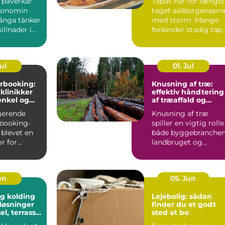
l påverkar
Tapas har for længst
konomin
taget aalborgensern
ånga tänker
med storm. Mange
illnader i
forbinder stadig tap
ter och bin...
med klassiske span...
Jul
01. Jul
rbooking:
Knusning af træ:
 klinikker
effektiv håndtering
enkel og
af træaffald og
hverdag
restprodukter
gerende
Knusning af træ
booking-
spiller en vigtig rolle 
 blevet en
både byggebranchen
r for
landbruget og
praksisser
skovdriften....
un
05. Jun
g kolding
Lejebolig: sådan
løsninger
finder du et godt
sel, terrasse
sted at bo
plads