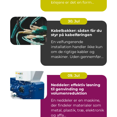
bilejere er det en form...
30. Jul
Kabelbakker: sådan får du
styr på kabelføringen
En velfungerende
installation handler ikke kun
om de rigtige kabler og
maskiner. Uden gennemført
kab...
09. Jul
Neddeler: effektiv løsning
til genvinding og
volumenreduktion
En neddeler er en maskine,
der findeler materialer som
metal, plastik, træ, elektronik
og affa...