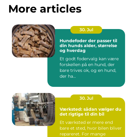
More articles
30. Jul
Hundefoder der passer til
din hunds alder, størrelse
og hverdag
Et godt fodervalg kan være
forskellen på en hund, der
bare trives ok, og en hund,
der ha...
30. Jul
Værksted: sådan vælger du
det rigtige til din bil
Et værksted er mere end
bare et sted, hvor bilen bliver
repareret. For mange