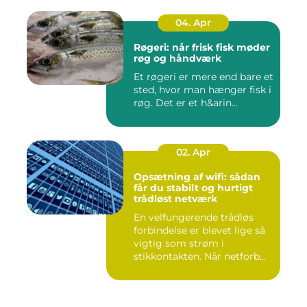
04. Apr
Røgeri: når frisk fisk møder
røg og håndværk
Et røgeri er mere end bare et
sted, hvor man hænger fisk i
røg. Det er et h&arin...
02. Apr
Opsætning af wifi: sådan
får du stabilt og hurtigt
trådløst netværk
En velfungerende trådløs
forbindelse er blevet lige så
vigtig som strøm i
stikkontakten. Når netforb...