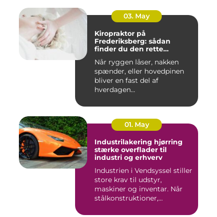
03. May
Kiropraktor på
Frederiksberg: sådan
finder du den rette
behandling
Når ryggen låser, nakken
spænder, eller hovedpinen
bliver en fast del af
hverdagen...
01. May
Industrilakering hjørring
stærke overflader til
industri og erhverv
Industrien i Vendsyssel stiller
store krav til udstyr,
maskiner og inventar. Når
stålkonstruktioner,...