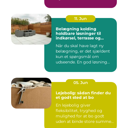
11. Jun
Belægning kolding
holdbare løsninger til
indkørsel, terrasse og
gårdsplads
Når du skal have lagt ny
belægning, er det sjældent
kun et spørgsmål om
udseende. En god løsning
ska...
05. Jun
Lejebolig: sådan finder du
et godt sted at bo
En lejebolig giver
fleksibilitet, tryghed og
mulighed for at bo godt
uden at binde store summer
i mu...