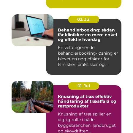
02. Jul
Behandlerbooking: sådan
får klinikker en mere enkel
og effektiv hverdag
En velfungerende
behandlerbooking-løsning er
blevet en nøglefaktor for
klinikker, praksisser og
beha...
01. Jul
Knusning af træ: effektiv
håndtering af træaffald og
restprodukter
Knusning af træ spiller en
vigtig rolle i både
byggebranchen, landbruget
og skovdriften....