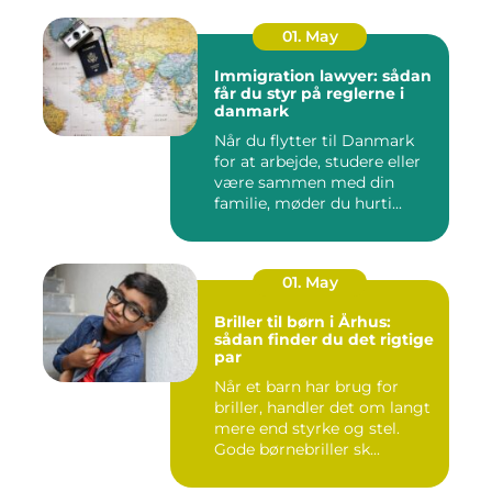
01. May
Immigration lawyer: sådan
får du styr på reglerne i
danmark
Når du flytter til Danmark
for at arbejde, studere eller
være sammen med din
familie, møder du hurti...
01. May
Briller til børn i Århus:
sådan finder du det rigtige
par
Når et barn har brug for
briller, handler det om langt
mere end styrke og stel.
Gode børnebriller sk...