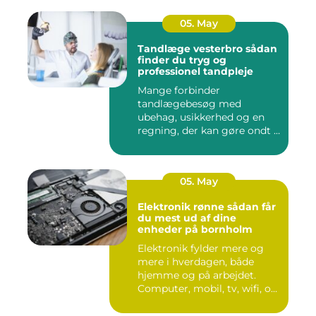
05. May
Tandlæge vesterbro sådan
finder du tryg og
professionel tandpleje
Mange forbinder
tandlægebesøg med
ubehag, usikkerhed og en
regning, der kan gøre ondt i
budgettet. S...
05. May
Elektronik rønne sådan får
du mest ud af dine
enheder på bornholm
Elektronik fylder mere og
mere i hverdagen, både
hjemme og på arbejdet.
Computer, mobil, tv, wifi, o...