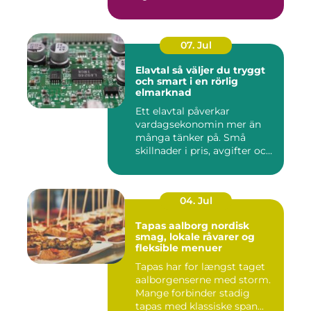
07. Jul
Elavtal så väljer du tryggt
och smart i en rörlig
elmarknad
Ett elavtal påverkar
vardagsekonomin mer än
många tänker på. Små
skillnader i pris, avgifter och
bin...
04. Jul
Tapas aalborg nordisk
smag, lokale råvarer og
fleksible menuer
Tapas har for længst taget
aalborgenserne med storm.
Mange forbinder stadig
tapas med klassiske span...