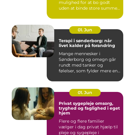
mulighed for at bo godt
uden at binde store summer
i mu...
01. Jun
Terapi i sønderborg: når
livet kalder på forandring
Mange mennesker i
Sønderborg og omegn går
rundt med tanker og
følelser, som fylder mere end
godt er....
01. Jun
Privat sygepleje omsorg,
tryghed og faglighed i eget
hjem
Flere og flere familier
vælger i dag privat hjælp til
pleje og sygepleje i