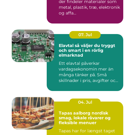
der findeler materialer som
metal, plastik, træ, elektronik
og affa...
07. Jul
Elavtal så väljer du tryggt
och smart i en rörlig
elmarknad
Ett elavtal påverkar
vardagsekonomin mer än
många tänker på. Små
skillnader i pris, avgifter och
bin...
04. Jul
Tapas aalborg nordisk
smag, lokale råvarer og
fleksible menuer
Tapas har for længst taget