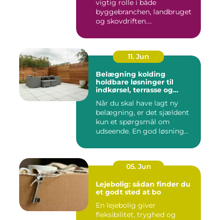
vigtig rolle i både
byggebranchen, landbruget
og skovdriften....
11. Jun
Belægning kolding
holdbare løsninger til
indkørsel, terrasse og
gårdsplads
Når du skal have lagt ny
belægning, er det sjældent
kun et spørgsmål om
udseende. En god løsning
ska...
05. Jun
Lejebolig: sådan finder du
et godt sted at bo
En lejebolig giver
fleksibilitet, tryghed og