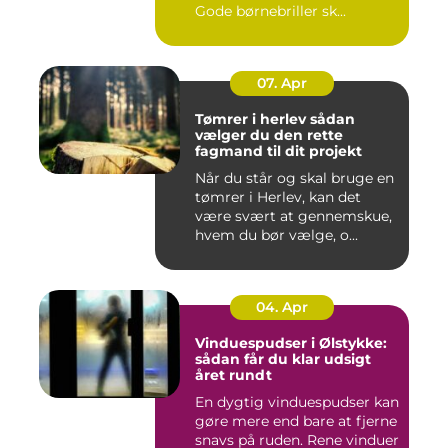
Gode børnebriller sk...
07. Apr
Tømrer i herlev sådan
vælger du den rette
fagmand til dit projekt
Når du står og skal bruge en
tømrer i Herlev, kan det
være svært at gennemskue,
hvem du bør vælge, o...
04. Apr
Vinduespudser i Ølstykke:
sådan får du klar udsigt
året rundt
En dygtig vinduespudser kan
gøre mere end bare at fjerne
snavs på ruden. Rene vinduer