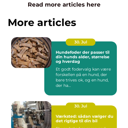
Read more articles here
More articles
30. Jul
Hundefoder der passer til
din hunds alder, størrelse
og hverdag
Et godt fodervalg kan være
forskellen på en hund, der
bare trives ok, og en hund,
der ha...
30. Jul
Værksted: sådan vælger du
det rigtige til din bil