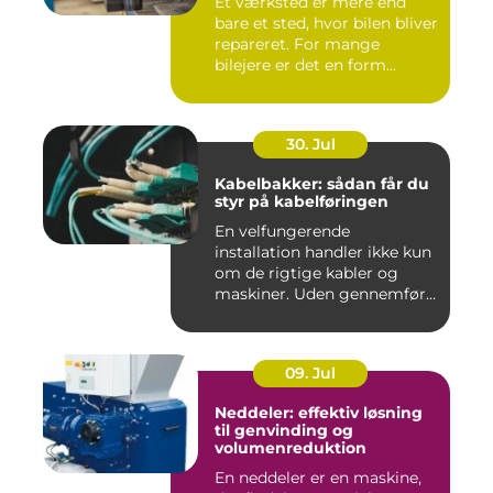
Et værksted er mere end
bare et sted, hvor bilen bliver
repareret. For mange
bilejere er det en form...
30. Jul
Kabelbakker: sådan får du
styr på kabelføringen
En velfungerende
installation handler ikke kun
om de rigtige kabler og
maskiner. Uden gennemført
kab...
09. Jul
Neddeler: effektiv løsning
til genvinding og
volumenreduktion
En neddeler er en maskine,