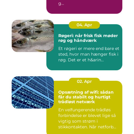
g...
04. Apr
Røgeri: når frisk fisk møder
røg og håndværk
Et røgeri er mere end bare et
sted, hvor man hænger fisk i
røg. Det er et h&arin...
02. Apr
Opsætning af wifi: sådan
får du stabilt og hurtigt
trådløst netværk
En velfungerende trådløs
forbindelse er blevet lige så
vigtig som strøm i
stikkontakten. Når netforb...