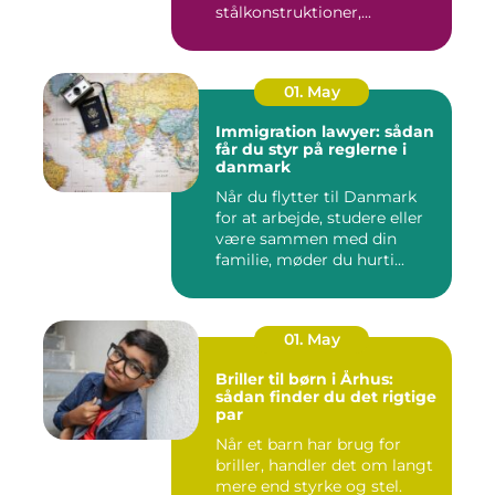
stålkonstruktioner,...
01. May
Immigration lawyer: sådan
får du styr på reglerne i
danmark
Når du flytter til Danmark
for at arbejde, studere eller
være sammen med din
familie, møder du hurti...
01. May
Briller til børn i Århus:
sådan finder du det rigtige
par
Når et barn har brug for
briller, handler det om langt
mere end styrke og stel.