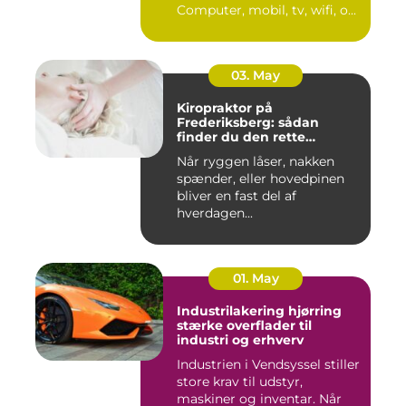
Computer, mobil, tv, wifi, o...
03. May
Kiropraktor på
Frederiksberg: sådan
finder du den rette
behandling
Når ryggen låser, nakken
spænder, eller hovedpinen
bliver en fast del af
hverdagen...
01. May
Industrilakering hjørring
stærke overflader til
industri og erhverv
Industrien i Vendsyssel stiller
store krav til udstyr,
maskiner og inventar. Når