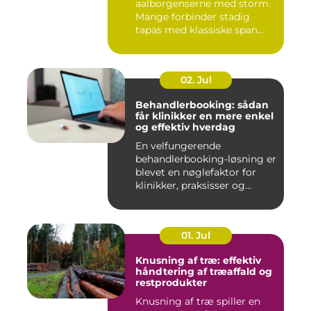
aalborgenserne med storm.
Mange forbinder stadig
tapas med klassiske span...
02. Jul
Behandlerbooking: sådan
får klinikker en mere enkel
og effektiv hverdag
En velfungerende
behandlerbooking-løsning er
blevet en nøglefaktor for
klinikker, praksisser og
beha...
01. Jul
Knusning af træ: effektiv
håndtering af træaffald og
restprodukter
Knusning af træ spiller en