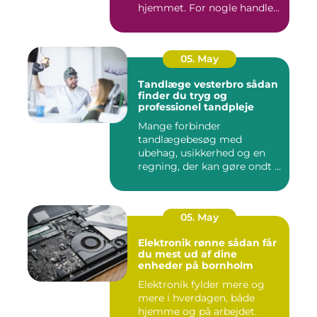
hjemmet. For nogle handle...
05. May
Tandlæge vesterbro sådan
finder du tryg og
professionel tandpleje
Mange forbinder
tandlægebesøg med
ubehag, usikkerhed og en
regning, der kan gøre ondt i
budgettet. S...
05. May
Elektronik rønne sådan får
du mest ud af dine
enheder på bornholm
Elektronik fylder mere og
mere i hverdagen, både
hjemme og på arbejdet.