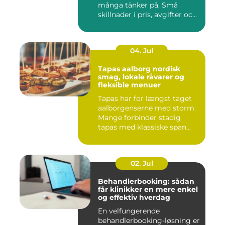
många tänker på. Små
skillnader i pris, avgifter och
bin...
04. Jul
Tapas aalborg nordisk
smag, lokale råvarer og
fleksible menuer
Tapas har for længst taget
aalborgenserne med storm.
Mange forbinder stadig
tapas med klassiske span...
02. Jul
Behandlerbooking: sådan
får klinikker en mere enkel
og effektiv hverdag
En velfungerende
behandlerbooking-løsning er