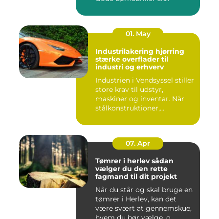
01. May
Industrilakering hjørring
stærke overflader til
industri og erhverv
Industrien i Vendsyssel stiller
store krav til udstyr,
maskiner og inventar. Når
stålkonstruktioner,...
07. Apr
Tømrer i herlev sådan
vælger du den rette
fagmand til dit projekt
Når du står og skal bruge en
tømrer i Herlev, kan det
være svært at gennemskue,
hvem du bør vælge, o...