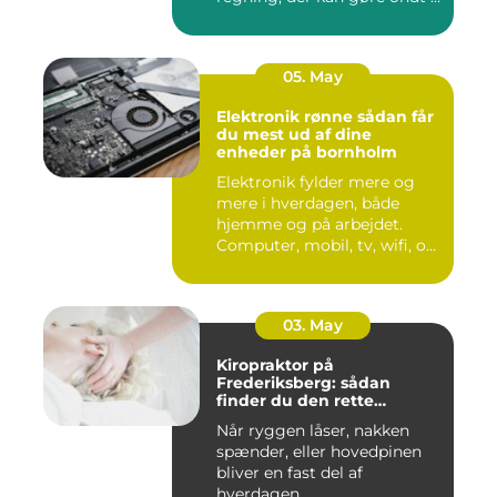
budgettet. S...
05. May
Elektronik rønne sådan får
du mest ud af dine
enheder på bornholm
Elektronik fylder mere og
mere i hverdagen, både
hjemme og på arbejdet.
Computer, mobil, tv, wifi, o...
03. May
Kiropraktor på
Frederiksberg: sådan
finder du den rette
behandling
Når ryggen låser, nakken
spænder, eller hovedpinen
bliver en fast del af
hverdagen...