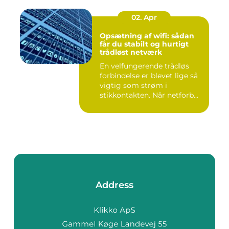
02. Apr
Opsætning af wifi: sådan
får du stabilt og hurtigt
trådløst netværk
En velfungerende trådløs
forbindelse er blevet lige så
vigtig som strøm i
stikkontakten. Når netforb...
Address