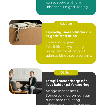
kun et spørgsmål om
udseende. En god løsning
ska...
05. Jun
Lejebolig: sådan finder du
et godt sted at bo
En lejebolig giver
fleksibilitet, tryghed og
mulighed for at bo godt
uden at binde store summer
i mu...
01. Jun
Terapi i sønderborg: når
livet kalder på forandring
Mange mennesker i
Sønderborg og omegn går
rundt med tanker og
følelser, som fylder mere end