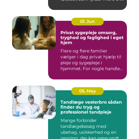
godt er....
01. Jun
Privat sygepleje omsorg,
tryghed og faglighed i eget
hjem
Flere og flere familier
vælger i dag privat hjælp til
pleje og sygepleje i
hjemmet. For nogle handle...
05. May
Tandlæge vesterbro sådan
finder du tryg og
professionel tandpleje
Mange forbinder
tandlægebesøg med
ubehag, usikkerhed og en
regning, der kan gøre ondt i