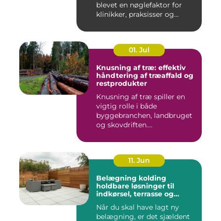
blevet en nøglefaktor for
klinikker, praksisser og
beha...
01. Jul
Knusning af træ: effektiv
håndtering af træaffald og
restprodukter
Knusning af træ spiller en
vigtig rolle i både
byggebranchen, landbruget
og skovdriften....
11. Jun
Belægning kolding
holdbare løsninger til
indkørsel, terrasse og
gårdsplads
Når du skal have lagt ny
belægning, er det sjældent