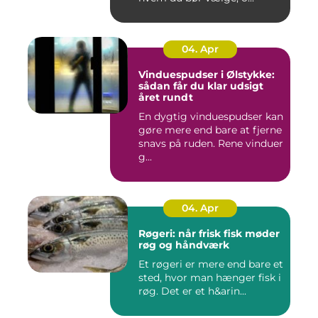
04. Apr
Vinduespudser i Ølstykke:
sådan får du klar udsigt
året rundt
En dygtig vinduespudser kan
gøre mere end bare at fjerne
snavs på ruden. Rene vinduer
g...
04. Apr
Røgeri: når frisk fisk møder
røg og håndværk
Et røgeri er mere end bare et
sted, hvor man hænger fisk i
røg. Det er et h&arin...