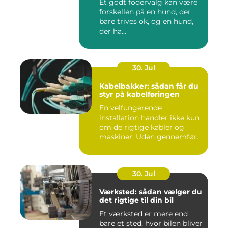
Et godt fodervalg kan være
forskellen på en hund, der
bare trives ok, og en hund,
der ha...
30. Jul
Kabelbakker: sådan får du
styr på kabelføringen
En velfungerende
installation handler ikke kun
om de rigtige kabler og
maskiner. Uden gennemført
kab...
30. Jul
Værksted: sådan vælger du
det rigtige til din bil
Et værksted er mere end
bare et sted, hvor bilen bliver