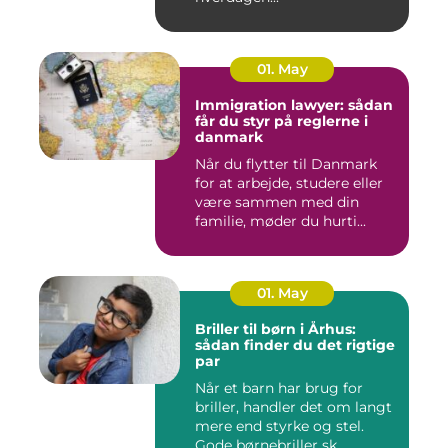
01. May
Immigration lawyer: sådan
får du styr på reglerne i
danmark
Når du flytter til Danmark
for at arbejde, studere eller
være sammen med din
familie, møder du hurti...
01. May
Briller til børn i Århus:
sådan finder du det rigtige
par
Når et barn har brug for
briller, handler det om langt
mere end styrke og stel.
Gode børnebriller sk...