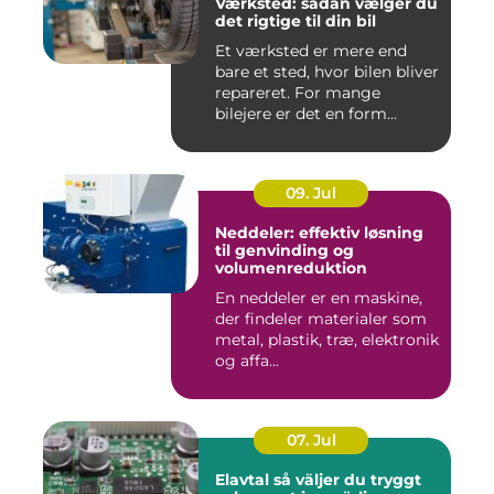
Værksted: sådan vælger du
det rigtige til din bil
Et værksted er mere end
bare et sted, hvor bilen bliver
repareret. For mange
bilejere er det en form...
09. Jul
Neddeler: effektiv løsning
til genvinding og
volumenreduktion
En neddeler er en maskine,
der findeler materialer som
metal, plastik, træ, elektronik
og affa...
07. Jul
Elavtal så väljer du tryggt