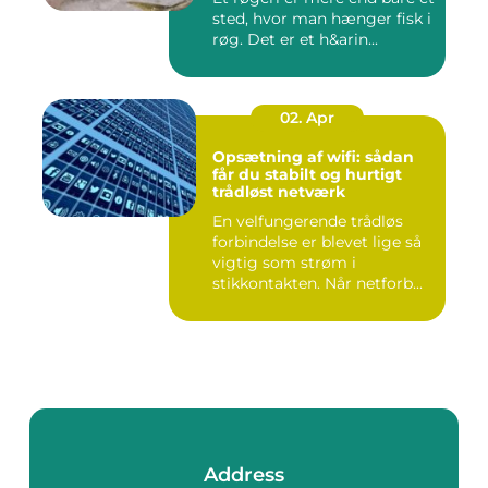
sted, hvor man hænger fisk i
røg. Det er et h&arin...
02. Apr
Opsætning af wifi: sådan
får du stabilt og hurtigt
trådløst netværk
En velfungerende trådløs
forbindelse er blevet lige så
vigtig som strøm i
stikkontakten. Når netforb...
Address