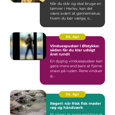
Når du står og skal bruge en
tømrer i Herlev, kan det
være svært at gennemskue,
hvem du bør vælge, o...
04. Apr
Vinduespudser i Ølstykke:
sådan får du klar udsigt
året rundt
En dygtig vinduespudser kan
gøre mere end bare at fjerne
snavs på ruden. Rene vinduer
g...
04. Apr
Røgeri: når frisk fisk møder
røg og håndværk
Et røgeri er mere end bare et