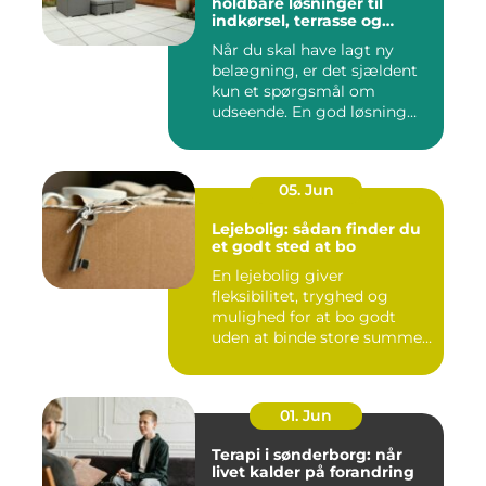
holdbare løsninger til
indkørsel, terrasse og
gårdsplads
Når du skal have lagt ny
belægning, er det sjældent
kun et spørgsmål om
udseende. En god løsning
ska...
05. Jun
Lejebolig: sådan finder du
et godt sted at bo
En lejebolig giver
fleksibilitet, tryghed og
mulighed for at bo godt
uden at binde store summer
i mu...
01. Jun
Terapi i sønderborg: når
livet kalder på forandring