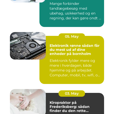
Mange forbinder
tandlægebesøg med
ubehag, usikkerhed og en
regning, der kan gøre ondt i
budgettet. S...
05. May
Elektronik rønne sådan får
du mest ud af dine
enheder på bornholm
Elektronik fylder mere og
mere i hverdagen, både
hjemme og på arbejdet.
Computer, mobil, tv, wifi, o...
03. May
Kiropraktor på
Frederiksberg: sådan
finder du den rette