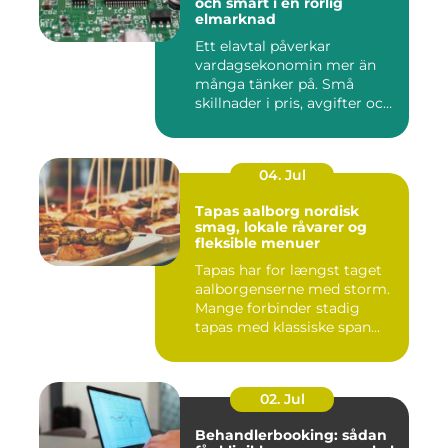
och smart i en rörlig
elmarknad
Ett elavtal påverkar
vardagsekonomin mer än
många tänker på. Små
skillnader i pris, avgifter och
bin...
04. Jul
Tapas aalborg nordisk
smag, lokale råvarer og
fleksible menuer
Tapas har for længst taget
aalborgenserne med storm.
Mange forbinder stadig
tapas med klassiske span...
02. Jul
Behandlerbooking: sådan