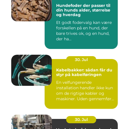
Hundefoder der passer til
din hunds alder, størrelse
og hverdag
Et godt fodervalg kan være
forskellen på en hund, der
bare trives ok, og en hund,
der ha...
30. Jul
Kabelbakker: sådan får du
styr på kabelføringen
En velfungerende
installation handler ikke kun
om de rigtige kabler og
maskiner. Uden gennemført
kab...
30. Jul