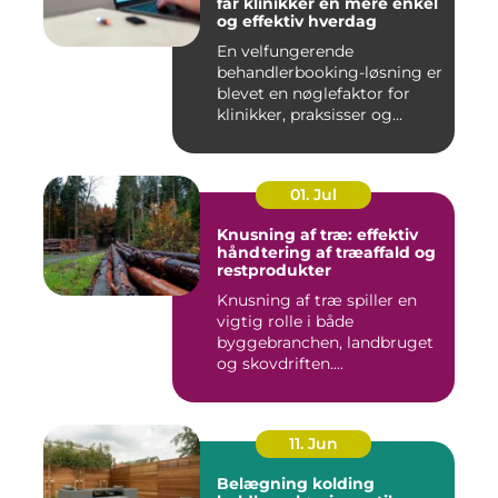
får klinikker en mere enkel
og effektiv hverdag
En velfungerende
behandlerbooking-løsning er
blevet en nøglefaktor for
klinikker, praksisser og
beha...
01. Jul
Knusning af træ: effektiv
håndtering af træaffald og
restprodukter
Knusning af træ spiller en
vigtig rolle i både
byggebranchen, landbruget
og skovdriften....
11. Jun
Belægning kolding