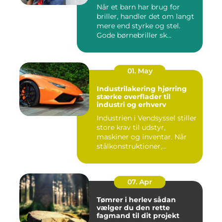
Når et barn har brug for
briller, handler det om langt
mere end styrke og stel.
Gode børnebriller sk...
01. May
Industrilakering hjørring
stærke overflader til
industri og erhverv
Industrien i Vendsyssel stiller
store krav til udstyr,
maskiner og inventar. Når
stålkonstruktioner,...
07. Apr
Tømrer i herlev sådan
vælger du den rette
fagmand til dit projekt