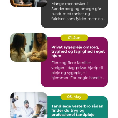
Mange mennesker i
Sønderborg og omegn går
rundt med tanker og
følelser, som fylder mere end
godt er....
01. Jun
Privat sygepleje omsorg,
tryghed og faglighed i eget
hjem
Flere og flere familier
vælger i dag privat hjælp til
pleje og sygepleje i
hjemmet. For nogle handle...
05. May
Tandlæge vesterbro sådan
finder du tryg og
professionel tandpleje