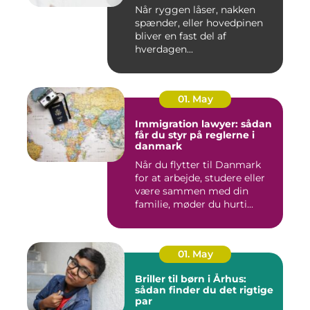
behandling
Når ryggen låser, nakken
spænder, eller hovedpinen
bliver en fast del af
hverdagen...
01. May
Immigration lawyer: sådan
får du styr på reglerne i
danmark
Når du flytter til Danmark
for at arbejde, studere eller
være sammen med din
familie, møder du hurti...
01. May
Briller til børn i Århus:
sådan finder du det rigtige
par