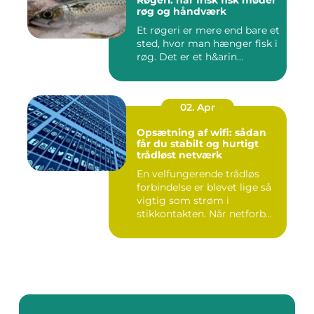
Røgeri: når frisk fisk møder
røg og håndværk
Et røgeri er mere end bare et
sted, hvor man hænger fisk i
røg. Det er et h&arin...
02. Apr
Opsætning af wifi: sådan
får du stabilt og hurtigt
trådløst netværk
En velfungerende trådløs
forbindelse er blevet lige så
vigtig som strøm i
stikkontakten. Når netforb...