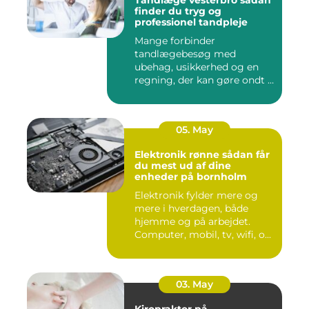
Tandlæge vesterbro sådan
finder du tryg og
professionel tandpleje
Mange forbinder
tandlægebesøg med
ubehag, usikkerhed og en
regning, der kan gøre ondt i
budgettet. S...
05. May
Elektronik rønne sådan får
du mest ud af dine
enheder på bornholm
Elektronik fylder mere og
mere i hverdagen, både
hjemme og på arbejdet.
Computer, mobil, tv, wifi, o...
03. May