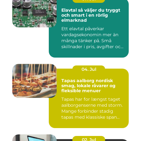
Elavtal så väljer du tryggt
och smart i en rörlig
elmarknad
Ett elavtal påverkar
vardagsekonomin mer än
många tänker på. Små
skillnader i pris, avgifter och
bin...
04. Jul
Tapas aalborg nordisk
smag, lokale råvarer og
fleksible menuer
Tapas har for længst taget
aalborgenserne med storm.
Mange forbinder stadig
tapas med klassiske span...
02. Jul