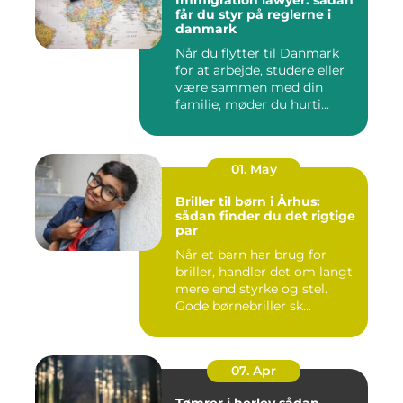
Immigration lawyer: sådan
får du styr på reglerne i
danmark
Når du flytter til Danmark
for at arbejde, studere eller
være sammen med din
familie, møder du hurti...
01. May
Briller til børn i Århus:
sådan finder du det rigtige
par
Når et barn har brug for
briller, handler det om langt
mere end styrke og stel.
Gode børnebriller sk...
07. Apr