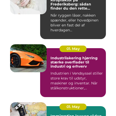
Kiropraktor på
Frederiksberg: sådan
finder du den rette
behandling
Når ryggen låser, nakken
spænder, eller hovedpinen
bliver en fast del af
hverdagen...
01. May
Industrilakering hjørring
stærke overflader til
industri og erhverv
Industrien i Vendsyssel stiller
store krav til udstyr,
maskiner og inventar. Når
stålkonstruktioner,...
01. May