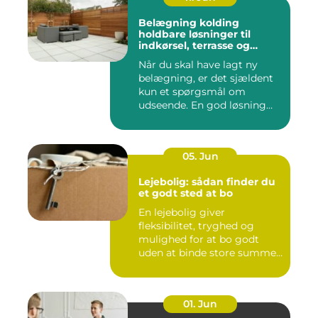
Belægning kolding
holdbare løsninger til
indkørsel, terrasse og
gårdsplads
Når du skal have lagt ny
belægning, er det sjældent
kun et spørgsmål om
udseende. En god løsning
ska...
05. Jun
Lejebolig: sådan finder du
et godt sted at bo
En lejebolig giver
fleksibilitet, tryghed og
mulighed for at bo godt
uden at binde store summer
i mu...
01. Jun