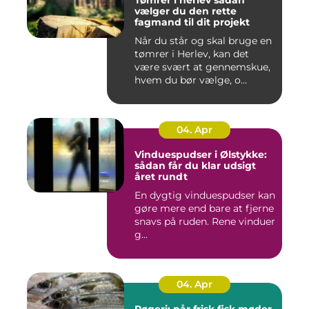
Tømrer i herlev sådan
vælger du den rette
fagmand til dit projekt
Når du står og skal bruge en
tømrer i Herlev, kan det
være svært at gennemskue,
hvem du bør vælge, o...
04. Apr
Vinduespudser i Ølstykke:
sådan får du klar udsigt
året rundt
En dygtig vinduespudser kan
gøre mere end bare at fjerne
snavs på ruden. Rene vinduer
g...
04. Apr