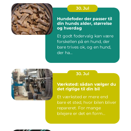
30. Jul
Hundefoder der passer til
din hunds alder, størrelse
og hverdag
Et godt fodervalg kan være
forskellen på en hund, der
bare trives ok, og en hund,
der ha...
30. Jul
Værksted: sådan vælger du
det rigtige til din bil
Et værksted er mere end
bare et sted, hvor bilen bliver
repareret. For mange
bilejere er det en form...