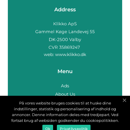
Address
web:
www.klikko.dk
Menu
Ads
About Us
Cookies
På vores website bruges cookies til at huske dine
indstillinger, statistik og personalisering af indhold og
Contact
annoncer. Denne information deles med tredjepart. Ved
Sitemap
fortsat brug af websiden godkender du cookiepolitikken.
Ok
Privatlivspolitik