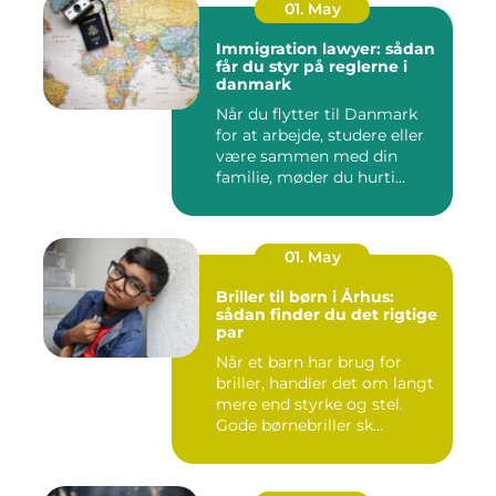
01. May
Immigration lawyer: sådan
får du styr på reglerne i
danmark
Når du flytter til Danmark
for at arbejde, studere eller
være sammen med din
familie, møder du hurti...
01. May
Briller til børn i Århus:
sådan finder du det rigtige
par
Når et barn har brug for
briller, handler det om langt
mere end styrke og stel.
Gode børnebriller sk...