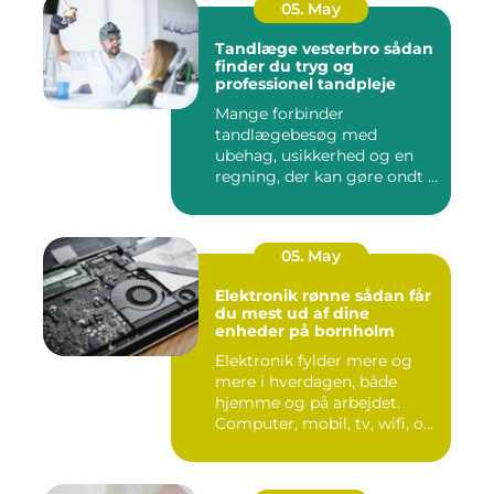
05. May
Tandlæge vesterbro sådan
finder du tryg og
professionel tandpleje
Mange forbinder
tandlægebesøg med
ubehag, usikkerhed og en
regning, der kan gøre ondt i
budgettet. S...
05. May
Elektronik rønne sådan får
du mest ud af dine
enheder på bornholm
Elektronik fylder mere og
mere i hverdagen, både
hjemme og på arbejdet.
Computer, mobil, tv, wifi, o...