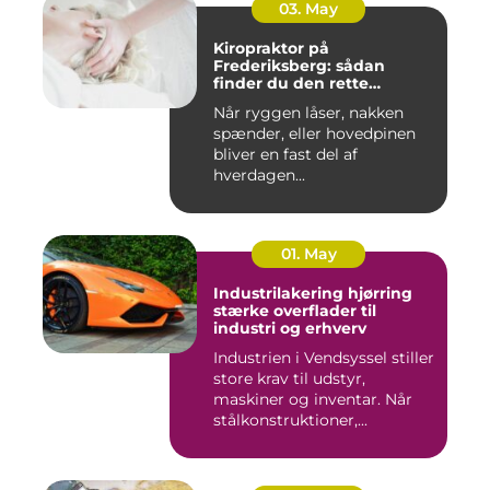
03. May
Kiropraktor på
Frederiksberg: sådan
finder du den rette
behandling
Når ryggen låser, nakken
spænder, eller hovedpinen
bliver en fast del af
hverdagen...
01. May
Industrilakering hjørring
stærke overflader til
industri og erhverv
Industrien i Vendsyssel stiller
store krav til udstyr,
maskiner og inventar. Når
stålkonstruktioner,...