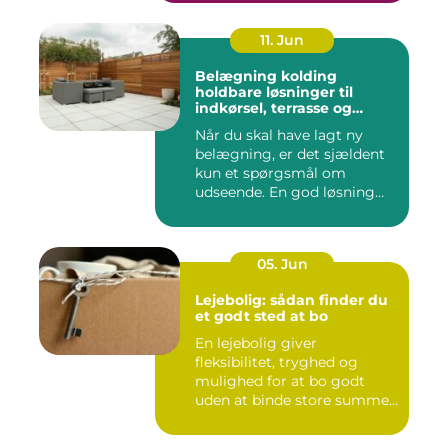
11. Jun
Belægning kolding
holdbare løsninger til
indkørsel, terrasse og
gårdsplads
Når du skal have lagt ny
belægning, er det sjældent
kun et spørgsmål om
udseende. En god løsning
ska...
05. Jun
Lejebolig: sådan finder du
et godt sted at bo
En lejebolig giver
fleksibilitet, tryghed og
mulighed for at bo godt
uden at binde store summer
i mu...