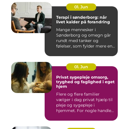
01. Jun
Terapi i sønderborg: når
livet kalder på forandring
Mange mennesker i
Sønderborg og omegn går
rundt med tanker og
følelser, som fylder mere end
godt er....
01. Jun
Privat sygepleje omsorg,
tryghed og faglighed i eget
hjem
Flere og flere familier
vælger i dag privat hjælp til
pleje og sygepleje i
hjemmet. For nogle handle...