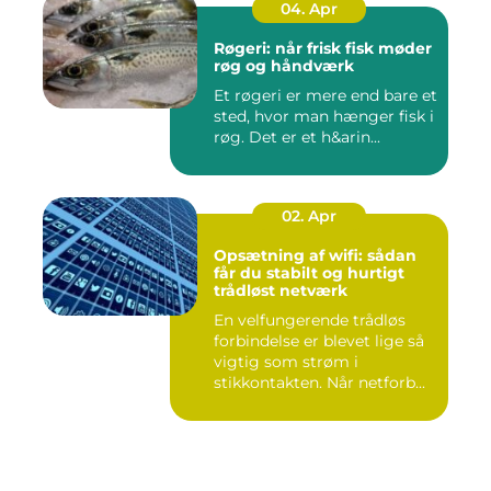
04. Apr
Røgeri: når frisk fisk møder
røg og håndværk
Et røgeri er mere end bare et
sted, hvor man hænger fisk i
røg. Det er et h&arin...
02. Apr
Opsætning af wifi: sådan
får du stabilt og hurtigt
trådløst netværk
En velfungerende trådløs
forbindelse er blevet lige så
vigtig som strøm i
stikkontakten. Når netforb...