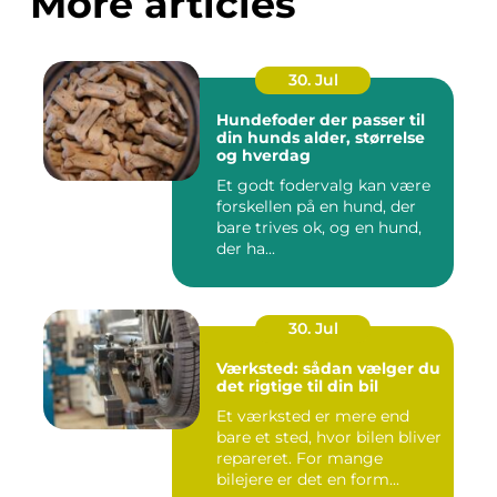
More articles
30. Jul
Hundefoder der passer til
din hunds alder, størrelse
og hverdag
Et godt fodervalg kan være
forskellen på en hund, der
bare trives ok, og en hund,
der ha...
30. Jul
Værksted: sådan vælger du
det rigtige til din bil
Et værksted er mere end
bare et sted, hvor bilen bliver
repareret. For mange
bilejere er det en form...