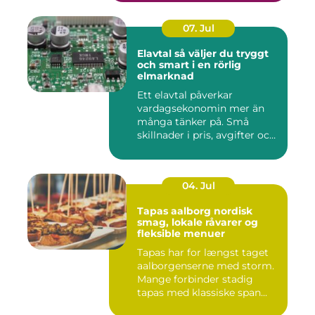
07. Jul
Elavtal så väljer du tryggt
och smart i en rörlig
elmarknad
Ett elavtal påverkar
vardagsekonomin mer än
många tänker på. Små
skillnader i pris, avgifter och
bin...
04. Jul
Tapas aalborg nordisk
smag, lokale råvarer og
fleksible menuer
Tapas har for længst taget
aalborgenserne med storm.
Mange forbinder stadig
tapas med klassiske span...