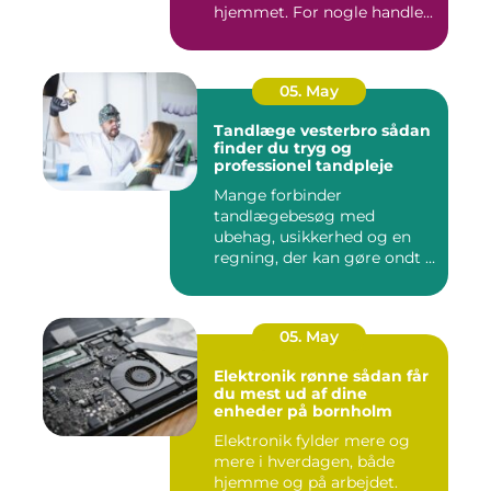
hjemmet. For nogle handle...
05. May
Tandlæge vesterbro sådan
finder du tryg og
professionel tandpleje
Mange forbinder
tandlægebesøg med
ubehag, usikkerhed og en
regning, der kan gøre ondt i
budgettet. S...
05. May
Elektronik rønne sådan får
du mest ud af dine
enheder på bornholm
Elektronik fylder mere og
mere i hverdagen, både
hjemme og på arbejdet.