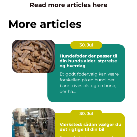
Read more articles here
More articles
30. Jul
Hundefoder der passer til
din hunds alder, størrelse
og hverdag
Et godt fodervalg kan være
forskellen på en hund, der
bare trives ok, og en hund,
der ha...
30. Jul
Værksted: sådan vælger du
det rigtige til din bil