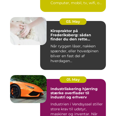
Computer, mobil, tv, wifi, o...
03. May
Kiropraktor på
Frederiksberg: sådan
finder du den rette
behandling
Når ryggen låser, nakken
spænder, eller hovedpinen
bliver en fast del af
hverdagen...
01. May
Industrilakering hjørring
stærke overflader til
industri og erhverv
Industrien i Vendsyssel stiller
store krav til udstyr,
maskiner og inventar. Når