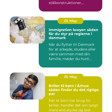
stålkonstruktioner,...
01. May
Immigration lawyer: sådan
får du styr på reglerne i
danmark
Når du flytter til Danmark
for at arbejde, studere eller
være sammen med din
familie, møder du hurti...
01. May
Briller til børn i Århus:
sådan finder du det rigtige
par
Når et barn har brug for
briller, handler det om langt
mere end styrke og stel.