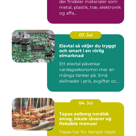
der findeler materialer som
metal, plastik, træ, elektronik
og affa...
07. Jul
Elavtal så väljer du tryggt
och smart i en rörlig
elmarknad
Ett elavtal påverkar
vardagsekonomin mer än
många tänker på. Små
skillnader i pris, avgifter och
bin...
04. Jul
Tapas aalborg nordisk
smag, lokale råvarer og
fleksible menuer
Tapas har for længst taget