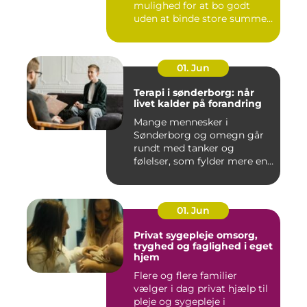
mulighed for at bo godt
uden at binde store summer
i mu...
01. Jun
Terapi i sønderborg: når
livet kalder på forandring
Mange mennesker i
Sønderborg og omegn går
rundt med tanker og
følelser, som fylder mere end
godt er....
01. Jun
Privat sygepleje omsorg,
tryghed og faglighed i eget
hjem
Flere og flere familier
vælger i dag privat hjælp til
pleje og sygepleje i