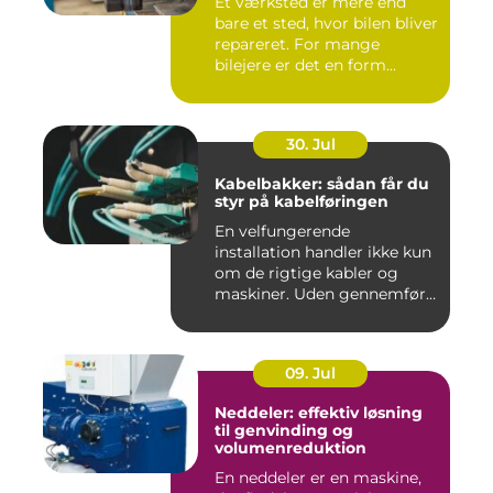
Et værksted er mere end
bare et sted, hvor bilen bliver
repareret. For mange
bilejere er det en form...
30. Jul
Kabelbakker: sådan får du
styr på kabelføringen
En velfungerende
installation handler ikke kun
om de rigtige kabler og
maskiner. Uden gennemført
kab...
09. Jul
Neddeler: effektiv løsning
til genvinding og
volumenreduktion
En neddeler er en maskine,