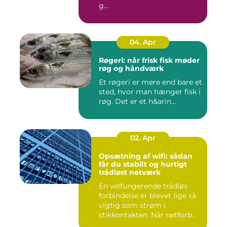
g...
04. Apr
Røgeri: når frisk fisk møder
røg og håndværk
Et røgeri er mere end bare et
sted, hvor man hænger fisk i
røg. Det er et h&arin...
02. Apr
Opsætning af wifi: sådan
får du stabilt og hurtigt
trådløst netværk
En velfungerende trådløs
forbindelse er blevet lige så
vigtig som strøm i
stikkontakten. Når netforb...