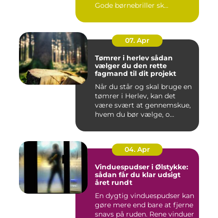
Gode børnebriller sk...
07. Apr
Tømrer i herlev sådan
vælger du den rette
fagmand til dit projekt
Når du står og skal bruge en
tømrer i Herlev, kan det
være svært at gennemskue,
hvem du bør vælge, o...
04. Apr
Vinduespudser i Ølstykke:
sådan får du klar udsigt
året rundt
En dygtig vinduespudser kan
gøre mere end bare at fjerne
snavs på ruden. Rene vinduer