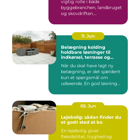
vigtig rolle i både
byggebranchen, landbruget
og skovdriften....
11. Jun
Belægning kolding
holdbare løsninger til
indkørsel, terrasse og
gårdsplads
Når du skal have lagt ny
belægning, er det sjældent
kun et spørgsmål om
udseende. En god løsning
ska...
05. Jun
Lejebolig: sådan finder du
et godt sted at bo
En lejebolig giver
fleksibilitet, tryghed og