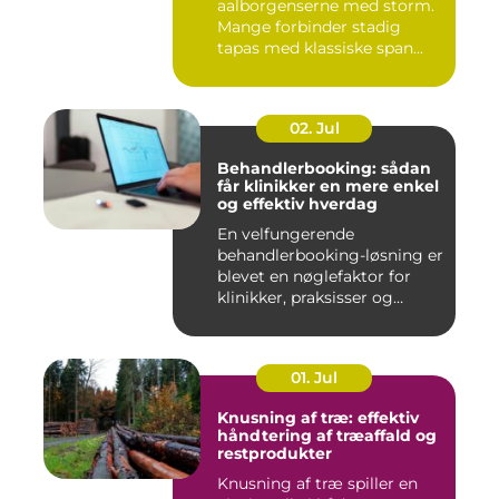
aalborgenserne med storm.
Mange forbinder stadig
tapas med klassiske span...
02. Jul
Behandlerbooking: sådan
får klinikker en mere enkel
og effektiv hverdag
En velfungerende
behandlerbooking-løsning er
blevet en nøglefaktor for
klinikker, praksisser og
beha...
01. Jul
Knusning af træ: effektiv
håndtering af træaffald og
restprodukter
Knusning af træ spiller en