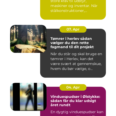
store krav til udstyr,
maskiner og inventar. Når
stålkonstruktioner,...
07. Apr
Tømrer i herlev sådan
vælger du den rette
fagmand til dit projekt
Når du står og skal bruge en
tømrer i Herlev, kan det
være svært at gennemskue,
hvem du bør vælge, o...
04. Apr
Vinduespudser i Ølstykke:
sådan får du klar udsigt
året rundt
En dygtig vinduespudser kan