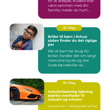
for at arbejde, studere eller
være sammen med din
familie, møder du hurti...
01. May
Briller til børn i Århus:
sådan finder du det rigtige
par
Når et barn har brug for
briller, handler det om langt
mere end styrke og stel.
Gode børnebriller sk...
01. May
Industrilakering hjørring
stærke overflader til
industri og erhverv
Industrien i Vendsyssel stiller