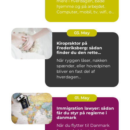
mere i hverdagen, både
hjemme og på arbejdet.
Computer, mobil, tv, wifi, o...
03. May
Kiropraktor på
Frederiksberg: sådan
finder du den rette
behandling
Når ryggen låser, nakken
spænder, eller hovedpinen
bliver en fast del af
hverdagen...
01. May
Immigration lawyer: sådan
får du styr på reglerne i
danmark
Når du flytter til Danmark