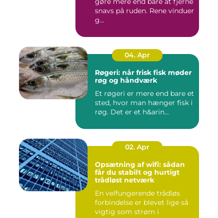
gøre mere end bare at fjerne
snavs på ruden. Rene vinduer
g...
04. Apr
Røgeri: når frisk fisk møder
røg og håndværk
Et røgeri er mere end bare et
sted, hvor man hænger fisk i
røg. Det er et h&arin...
02. Apr
Opsætning af wifi: sådan
får du stabilt og hurtigt
trådløst netværk
En velfungerende trådløs
forbindelse er blevet lige så
vigtig som strøm i