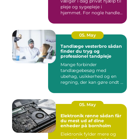
vælger i dag privat hjælp til
pleje og sygepleje i
hjemmet. For nogle handle...
05. May
Tandlæge vesterbro sådan
finder du tryg og
professionel tandpleje
Mange forbinder
tandlægebesøg med
ubehag, usikkerhed og en
regning, der kan gøre ondt i
budgettet. S...
05. May
Elektronik rønne sådan får
du mest ud af dine
enheder på bornholm
Elektronik fylder mere og