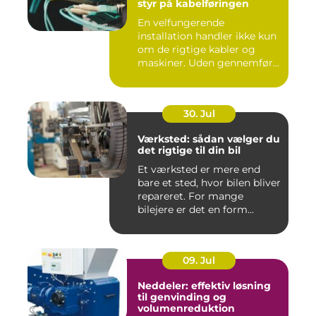
styr på kabelføringen
En velfungerende
installation handler ikke kun
om de rigtige kabler og
maskiner. Uden gennemført
kab...
30. Jul
Værksted: sådan vælger du
det rigtige til din bil
Et værksted er mere end
bare et sted, hvor bilen bliver
repareret. For mange
bilejere er det en form...
09. Jul
Neddeler: effektiv løsning
til genvinding og
volumenreduktion