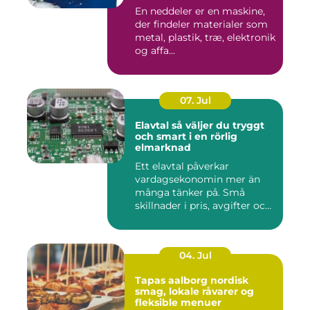
En neddeler er en maskine,
der findeler materialer som
metal, plastik, træ, elektronik
og affa...
07. Jul
Elavtal så väljer du tryggt
och smart i en rörlig
elmarknad
Ett elavtal påverkar
vardagsekonomin mer än
många tänker på. Små
skillnader i pris, avgifter och
bin...
04. Jul
Tapas aalborg nordisk
smag, lokale råvarer og
fleksible menuer