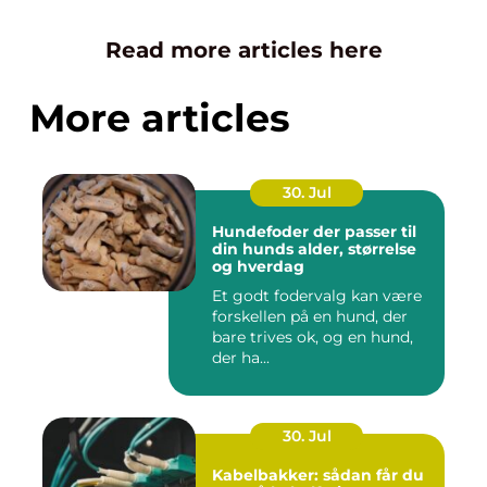
Read more articles here
More articles
30. Jul
Hundefoder der passer til
din hunds alder, størrelse
og hverdag
Et godt fodervalg kan være
forskellen på en hund, der
bare trives ok, og en hund,
der ha...
30. Jul
Kabelbakker: sådan får du