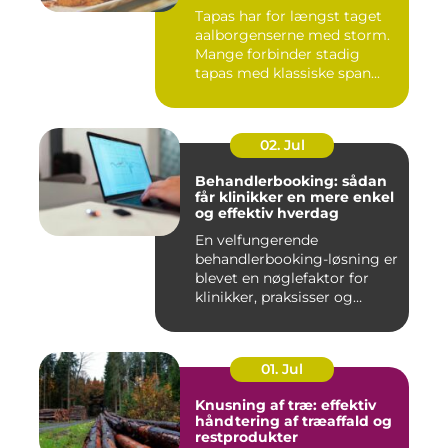
Tapas har for længst taget
aalborgenserne med storm.
Mange forbinder stadig
tapas med klassiske span...
02. Jul
Behandlerbooking: sådan
får klinikker en mere enkel
og effektiv hverdag
En velfungerende
behandlerbooking-løsning er
blevet en nøglefaktor for
klinikker, praksisser og
beha...
01. Jul
Knusning af træ: effektiv
håndtering af træaffald og
restprodukter