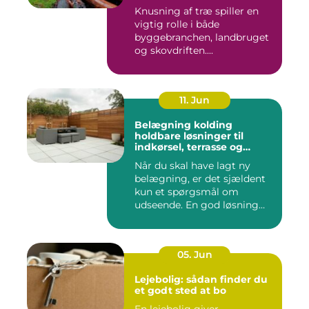
Knusning af træ spiller en
vigtig rolle i både
byggebranchen, landbruget
og skovdriften....
11. Jun
Belægning kolding
holdbare løsninger til
indkørsel, terrasse og
gårdsplads
Når du skal have lagt ny
belægning, er det sjældent
kun et spørgsmål om
udseende. En god løsning
ska...
05. Jun
Lejebolig: sådan finder du
et godt sted at bo