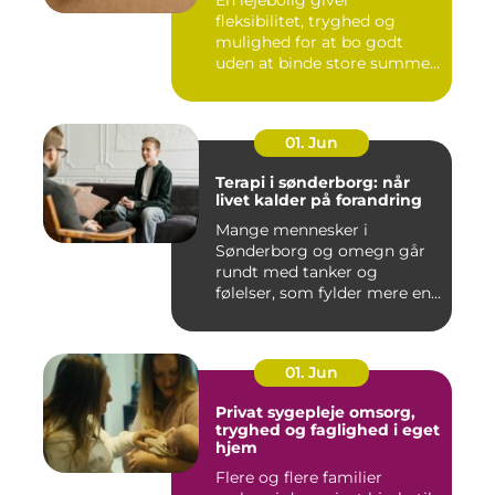
En lejebolig giver
fleksibilitet, tryghed og
mulighed for at bo godt
uden at binde store summer
i mu...
01. Jun
Terapi i sønderborg: når
livet kalder på forandring
Mange mennesker i
Sønderborg og omegn går
rundt med tanker og
følelser, som fylder mere end
godt er....
01. Jun
Privat sygepleje omsorg,
tryghed og faglighed i eget
hjem
Flere og flere familier