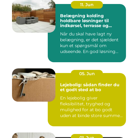
11. Jun
Belægning kolding
holdbare løsninger til
indkørsel, terrasse og
gårdsplads
Når du skal have lagt ny
belægning, er det sjældent
kun et spørgsmål om
udseende. En god løsning
ska...
05. Jun
Lejebolig: sådan finder du
et godt sted at bo
En lejebolig giver
fleksibilitet, tryghed og
mulighed for at bo godt
uden at binde store summer
i mu...
01. Jun