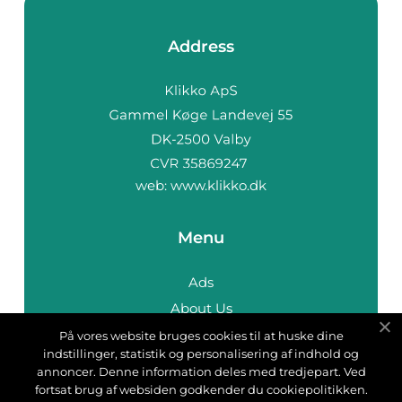
Address
web:
www.klikko.dk
Menu
Ads
About Us
Cookies
På vores website bruges cookies til at huske dine
indstillinger, statistik og personalisering af indhold og
Contact
annoncer. Denne information deles med tredjepart. Ved
Sitemap
fortsat brug af websiden godkender du cookiepolitikken.