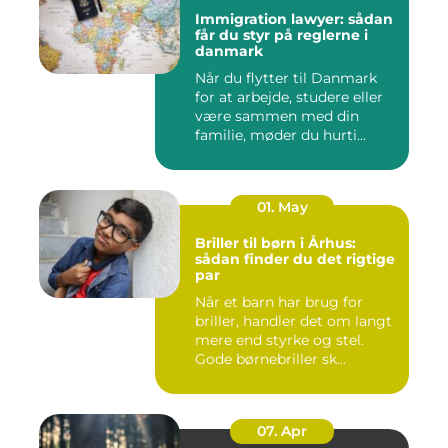
Immigration lawyer: sådan
får du styr på reglerne i
danmark
Når du flytter til Danmark
for at arbejde, studere eller
være sammen med din
familie, møder du hurti...
01. May
Briller til børn i Århus:
sådan finder du det rigtige
par
Når et barn har brug for
briller, handler det om langt
mere end styrke og stel.
Gode børnebriller sk...
07. Apr