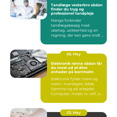
Tandlæge vesterbro sådan
finder du tryg og
professionel tandpleje
Mange forbinder
tandlægebesøg med
ubehag, usikkerhed og en
regning, der kan gøre ondt i
budgettet. S...
05. May
Elektronik rønne sådan får
du mest ud af dine
enheder på bornholm
Elektronik fylder mere og
mere i hverdagen, både
hjemme og på arbejdet.
Computer, mobil, tv, wifi, o...
03. May