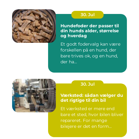
30. Jul
Hundefoder der passer til
din hunds alder, størrelse
og hverdag
Et godt fodervalg kan være
forskellen på en hund, der
bare trives ok, og en hund,
der ha...
30. Jul
Værksted: sådan vælger du
det rigtige til din bil
Et værksted er mere end
bare et sted, hvor bilen bliver
repareret. For mange
bilejere er det en form...