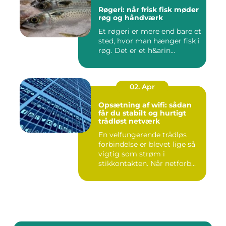
Røgeri: når frisk fisk møder
røg og håndværk
Et røgeri er mere end bare et
sted, hvor man hænger fisk i
røg. Det er et h&arin...
02. Apr
Opsætning af wifi: sådan
får du stabilt og hurtigt
trådløst netværk
En velfungerende trådløs
forbindelse er blevet lige så
vigtig som strøm i
stikkontakten. Når netforb...