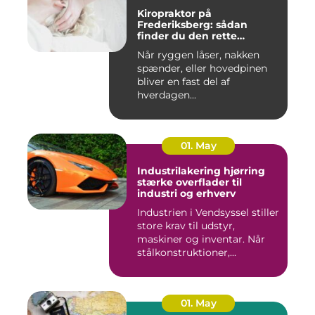
Kiropraktor på
Frederiksberg: sådan
finder du den rette
behandling
Når ryggen låser, nakken
spænder, eller hovedpinen
bliver en fast del af
hverdagen...
01. May
Industrilakering hjørring
stærke overflader til
industri og erhverv
Industrien i Vendsyssel stiller
store krav til udstyr,
maskiner og inventar. Når
stålkonstruktioner,...
01. May