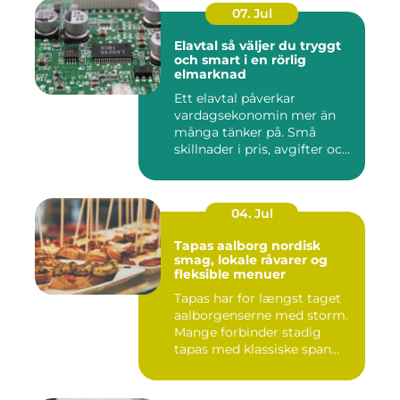
07. Jul
Elavtal så väljer du tryggt
och smart i en rörlig
elmarknad
Ett elavtal påverkar
vardagsekonomin mer än
många tänker på. Små
skillnader i pris, avgifter och
bin...
04. Jul
Tapas aalborg nordisk
smag, lokale råvarer og
fleksible menuer
Tapas har for længst taget
aalborgenserne med storm.
Mange forbinder stadig
tapas med klassiske span...