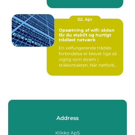
02. Apr
Opsætning af wifi: sådan
får du stabilt og hurtigt
trådløst netværk
En velfungerende trådløs
forbindelse er blevet lige så
vigtig som strøm i
stikkontakten. Når netforb...
Address