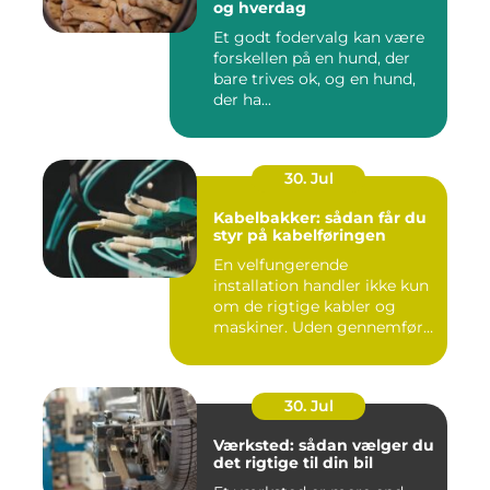
og hverdag
Et godt fodervalg kan være
forskellen på en hund, der
bare trives ok, og en hund,
der ha...
30. Jul
Kabelbakker: sådan får du
styr på kabelføringen
En velfungerende
installation handler ikke kun
om de rigtige kabler og
maskiner. Uden gennemført
kab...
30. Jul
Værksted: sådan vælger du
det rigtige til din bil