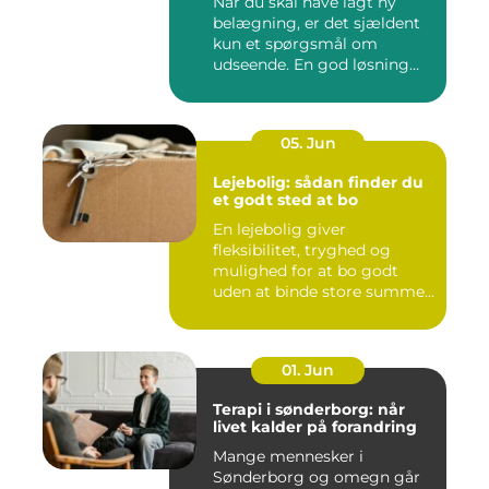
Når du skal have lagt ny
belægning, er det sjældent
kun et spørgsmål om
udseende. En god løsning
ska...
05. Jun
Lejebolig: sådan finder du
et godt sted at bo
En lejebolig giver
fleksibilitet, tryghed og
mulighed for at bo godt
uden at binde store summer
i mu...
01. Jun
Terapi i sønderborg: når
livet kalder på forandring
Mange mennesker i
Sønderborg og omegn går