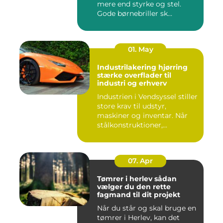
mere end styrke og stel.
Gode børnebriller sk...
01. May
Industrilakering hjørring
stærke overflader til
industri og erhverv
Industrien i Vendsyssel stiller
store krav til udstyr,
maskiner og inventar. Når
stålkonstruktioner,...
07. Apr
Tømrer i herlev sådan
vælger du den rette
fagmand til dit projekt
Når du står og skal bruge en
tømrer i Herlev, kan det