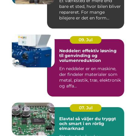
Et værksted er mere end
bare et sted, hvor bilen bliver
repareret. For mange
bilejere er det en form...
09. Jul
Neddeler: effektiv løsning
til genvinding og
volumenreduktion
En neddeler er en maskine,
der findeler materialer som
metal, plastik, træ, elektronik
og affa...
07. Jul
Elavtal så väljer du tryggt
och smart i en rörlig
elmarknad