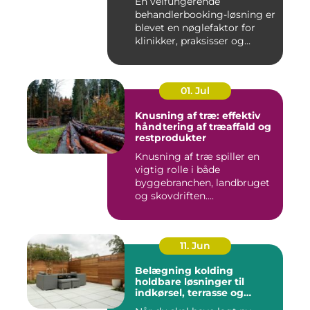
En velfungerende
behandlerbooking-løsning er
blevet en nøglefaktor for
klinikker, praksisser og
beha...
01. Jul
Knusning af træ: effektiv
håndtering af træaffald og
restprodukter
Knusning af træ spiller en
vigtig rolle i både
byggebranchen, landbruget
og skovdriften....
11. Jun
Belægning kolding
holdbare løsninger til
indkørsel, terrasse og
gårdsplads