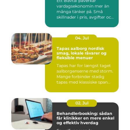
Ett elavtal påverkar
vardagsekonomin mer än
många tänker på. Små
skillnader i pris, avgifter och
bin...
04. Jul
Tapas aalborg nordisk
smag, lokale råvarer og
fleksible menuer
Tapas har for længst taget
aalborgenserne med storm.
Mange forbinder stadig
tapas med klassiske span...
02. Jul
Behandlerbooking: sådan
får klinikker en mere enkel
og effektiv hverdag