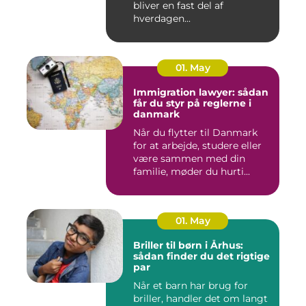
bliver en fast del af
hverdagen...
01. May
Immigration lawyer: sådan
får du styr på reglerne i
danmark
Når du flytter til Danmark
for at arbejde, studere eller
være sammen med din
familie, møder du hurti...
01. May
Briller til børn i Århus:
sådan finder du det rigtige
par
Når et barn har brug for
briller, handler det om langt