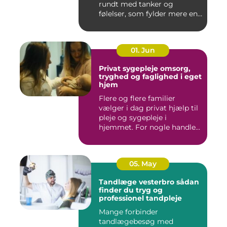
rundt med tanker og
følelser, som fylder mere end
godt er....
01. Jun
Privat sygepleje omsorg,
tryghed og faglighed i eget
hjem
Flere og flere familier
vælger i dag privat hjælp til
pleje og sygepleje i
hjemmet. For nogle handle...
05. May
Tandlæge vesterbro sådan
finder du tryg og
professionel tandpleje
Mange forbinder
tandlægebesøg med