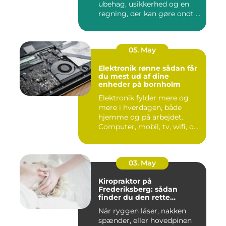
ubehag, usikkerhed og en
regning, der kan gøre ondt i
budgettet. S...
05. May
Elektronik rønne sådan får
du mest ud af dine
enheder på bornholm
Elektronik fylder mere og
mere i hverdagen, både
hjemme og på arbejdet.
Computer, mobil, tv, wifi, o...
03. May
Kiropraktor på
Frederiksberg: sådan
finder du den rette
behandling
Når ryggen låser, nakken
spænder, eller hovedpinen