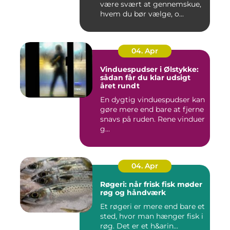
være svært at gennemskue,
hvem du bør vælge, o...
04. Apr
Vinduespudser i Ølstykke:
sådan får du klar udsigt
året rundt
En dygtig vinduespudser kan
gøre mere end bare at fjerne
snavs på ruden. Rene vinduer
g...
04. Apr
Røgeri: når frisk fisk møder
røg og håndværk
Et røgeri er mere end bare et
sted, hvor man hænger fisk i
røg. Det er et h&arin...