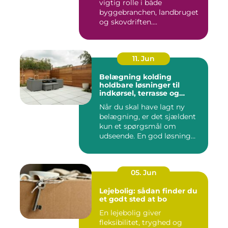
vigtig rolle i både
byggebranchen, landbruget
og skovdriften....
11. Jun
Belægning kolding
holdbare løsninger til
indkørsel, terrasse og
gårdsplads
Når du skal have lagt ny
belægning, er det sjældent
kun et spørgsmål om
udseende. En god løsning
ska...
05. Jun
Lejebolig: sådan finder du
et godt sted at bo
En lejebolig giver
fleksibilitet, tryghed og