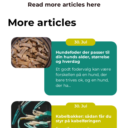
Read more articles here
More articles
30. Jul
Hundefoder der passer til
din hunds alder, størrelse
og hverdag
Et godt fodervalg kan være
forskellen på en hund, der
bare trives ok, og en hund,
der ha...
30. Jul
Kabelbakker: sådan får du
styr på kabelføringen