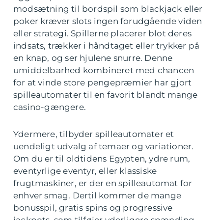
modsætning til bordspil som blackjack eller
poker kræver slots ingen forudgående viden
eller strategi. Spillerne placerer blot deres
indsats, trækker i håndtaget eller trykker på
en knap, og ser hjulene snurre. Denne
umiddelbarhed kombineret med chancen
for at vinde store pengepræmier har gjort
spilleautomater til en favorit blandt mange
casino-gængere.
Ydermere, tilbyder spilleautomater et
uendeligt udvalg af temaer og variationer.
Om du er til oldtidens Egypten, ydre rum,
eventyrlige eventyr, eller klassiske
frugtmaskiner, er der en spilleautomat for
enhver smag. Dertil kommer de mange
bonusspil, gratis spins og progressive