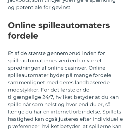
jackpots, som tilføjer yderligere spænding
og potentiale for gevinst.
Online spilleautomaters
fordele
Et af de største gennembrud inden for
spilleautomaternes verden har været
spredningen af online casinoer. Online
spilleautomater byder på mange fordele
sammenlignet med deres landbaserede
modstykker. For det første er de
tilgængelige 24/7, hvilket betyder at du kan
spille når som helst og hvor end du er, så
længe du har en internetforbindelse. Spillets
hastighed kan også justeres efter individuelle
præferencer, hvilket betyder, at spillerne kan