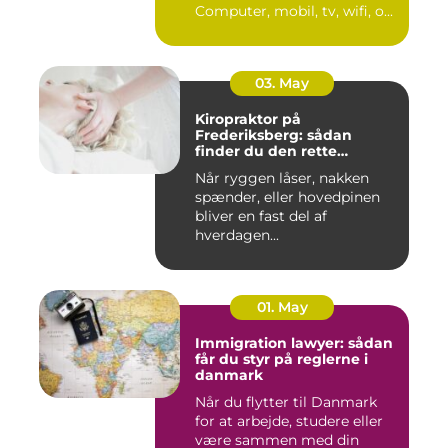
Computer, mobil, tv, wifi, o...
03. May
Kiropraktor på
Frederiksberg: sådan
finder du den rette
behandling
Når ryggen låser, nakken
spænder, eller hovedpinen
bliver en fast del af
hverdagen...
01. May
Immigration lawyer: sådan
får du styr på reglerne i
danmark
Når du flytter til Danmark
for at arbejde, studere eller
være sammen med din