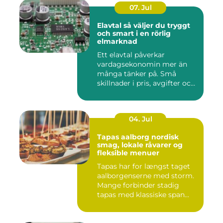
07. Jul
Elavtal så väljer du tryggt
och smart i en rörlig
elmarknad
Ett elavtal påverkar
vardagsekonomin mer än
många tänker på. Små
skillnader i pris, avgifter och
bin...
04. Jul
Tapas aalborg nordisk
smag, lokale råvarer og
fleksible menuer
Tapas har for længst taget
aalborgenserne med storm.
Mange forbinder stadig
tapas med klassiske span...