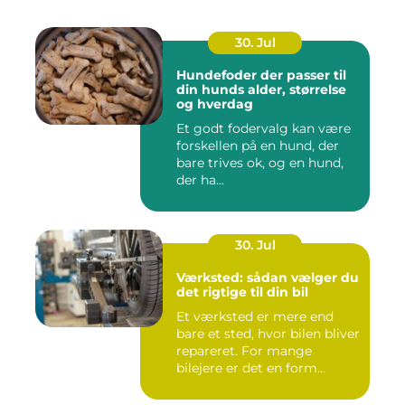
30. Jul
Hundefoder der passer til
din hunds alder, størrelse
og hverdag
Et godt fodervalg kan være
forskellen på en hund, der
bare trives ok, og en hund,
der ha...
30. Jul
Værksted: sådan vælger du
det rigtige til din bil
Et værksted er mere end
bare et sted, hvor bilen bliver
repareret. For mange
bilejere er det en form...