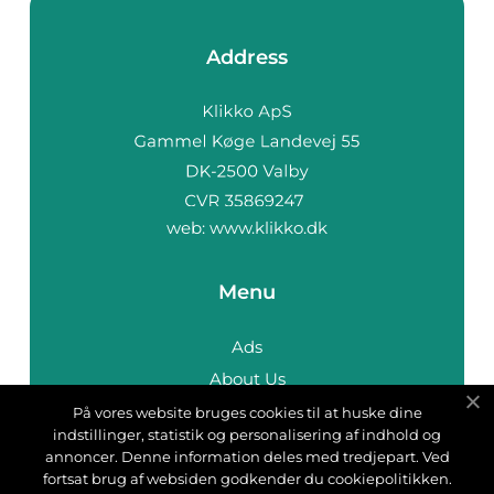
Address
web:
www.klikko.dk
Menu
Ads
About Us
Cookies
På vores website bruges cookies til at huske dine
indstillinger, statistik og personalisering af indhold og
Contact
annoncer. Denne information deles med tredjepart. Ved
Sitemap
fortsat brug af websiden godkender du cookiepolitikken.