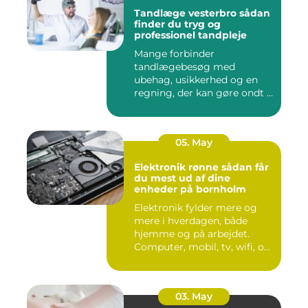
Tandlæge vesterbro sådan
finder du tryg og
professionel tandpleje
Mange forbinder
tandlægebesøg med
ubehag, usikkerhed og en
regning, der kan gøre ondt i
budgettet. S...
05. May
Elektronik rønne sådan får
du mest ud af dine
enheder på bornholm
Elektronik fylder mere og
mere i hverdagen, både
hjemme og på arbejdet.
Computer, mobil, tv, wifi, o...
03. May