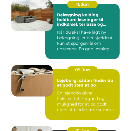
11. Jun
Belægning kolding
holdbare løsninger til
indkørsel, terrasse og
gårdsplads
Når du skal have lagt ny
belægning, er det sjældent
kun et spørgsmål om
udseende. En god løsning
ska...
05. Jun
Lejebolig: sådan finder du
et godt sted at bo
En lejebolig giver
fleksibilitet, tryghed og
mulighed for at bo godt
uden at binde store summer
i mu...
01. Jun