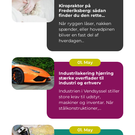
Kiropraktor på
Frederiksberg: sådan
finder du den rette
behandling
Når ryggen låser, nakken
spænder, eller hovedpinen
bliver en fast del af
hverdagen...
01. May
Industrilakering hjørring
stærke overflader til
industri og erhverv
Industrien i Vendsyssel stiller
store krav til udstyr,
maskiner og inventar. Når
stålkonstruktioner,...
01. May