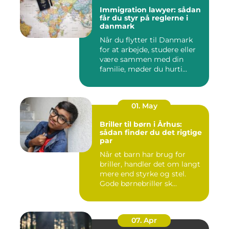
Immigration lawyer: sådan
får du styr på reglerne i
danmark
Når du flytter til Danmark
for at arbejde, studere eller
være sammen med din
familie, møder du hurti...
01. May
Briller til børn i Århus:
sådan finder du det rigtige
par
Når et barn har brug for
briller, handler det om langt
mere end styrke og stel.
Gode børnebriller sk...
07. Apr