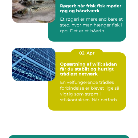
Røgeri: når frisk fisk møder
røg og håndværk
Et røgeri er mere end bare et
sted, hvor man hænger fisk i
røg. Det er et h&arin...
02. Apr
Opsætning af wifi: sådan
får du stabilt og hurtigt
trådløst netværk
En velfungerende trådløs
forbindelse er blevet lige så
vigtig som strøm i
stikkontakten. Når netforb...