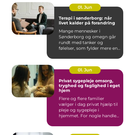
01. Jun
Terapi i sønderborg: når
livet kalder på forandring
Mange mennesker i
Sønderborg og omegn går
rundt med tanker og
følelser, som fylder mere end
godt er....
01. Jun
Privat sygepleje omsorg,
tryghed og faglighed i eget
hjem
Flere og flere familier
vælger i dag privat hjælp til
pleje og sygepleje i
hjemmet. For nogle handle...