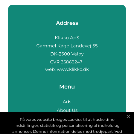
Address
web:
www.klikko.dk
Menu
Ads
About Us
Cookies
På vores website bruges cookies til at huske dine
indstillinger, statistik og personalisering af indhold og
Contact
annoncer. Denne information deles med tredjepart. Ved