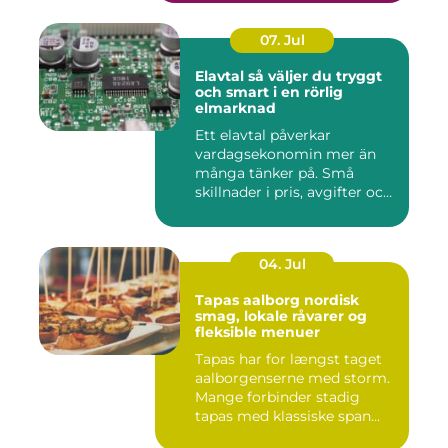
07. Jul
Elavtal så väljer du tryggt
och smart i en rörlig
elmarknad
Ett elavtal påverkar
vardagsekonomin mer än
många tänker på. Små
skillnader i pris, avgifter och
bin...
04. Jul
Tapas aalborg nordisk
smag, lokale råvarer og
fleksible menuer
Tapas har for længst taget
aalborgenserne med storm.
Mange forbinder stadig
tapas med klassiske span...