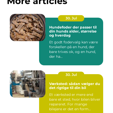
More articles
30. Jul
Hundefoder der passer til
din hunds alder, størrelse
og hverdag
Et godt fodervalg kan være
forskellen på en hund, der
bare trives ok, og en hund,
der ha...
30. Jul
Værksted: sådan vælger du
det rigtige til din bil
Et værksted er mere end
bare et sted, hvor bilen bliver
repareret. For mange
bilejere er det en form...