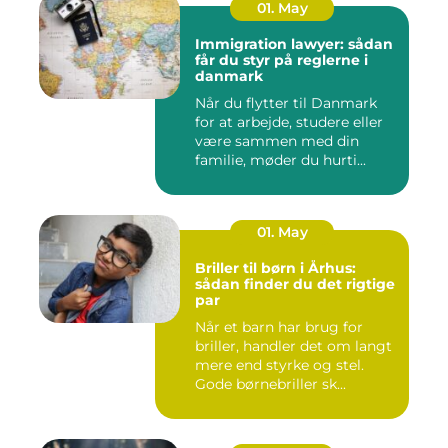
01. May
Immigration lawyer: sådan
får du styr på reglerne i
danmark
Når du flytter til Danmark
for at arbejde, studere eller
være sammen med din
familie, møder du hurti...
01. May
Briller til børn i Århus:
sådan finder du det rigtige
par
Når et barn har brug for
briller, handler det om langt
mere end styrke og stel.
Gode børnebriller sk...