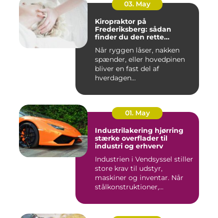
03. May
Kiropraktor på
Frederiksberg: sådan
finder du den rette
behandling
Når ryggen låser, nakken
spænder, eller hovedpinen
bliver en fast del af
hverdagen...
01. May
Industrilakering hjørring
stærke overflader til
industri og erhverv
Industrien i Vendsyssel stiller
store krav til udstyr,
maskiner og inventar. Når
stålkonstruktioner,...