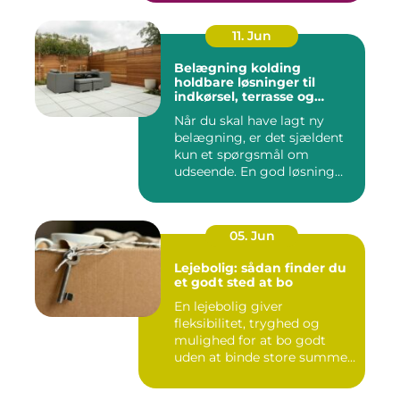
11. Jun
Belægning kolding
holdbare løsninger til
indkørsel, terrasse og
gårdsplads
Når du skal have lagt ny
belægning, er det sjældent
kun et spørgsmål om
udseende. En god løsning
ska...
05. Jun
Lejebolig: sådan finder du
et godt sted at bo
En lejebolig giver
fleksibilitet, tryghed og
mulighed for at bo godt
uden at binde store summer
i mu...