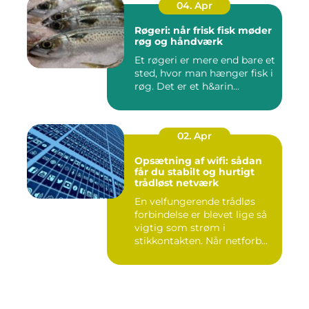
04. Apr
Røgeri: når frisk fisk møder
røg og håndværk
Et røgeri er mere end bare et
sted, hvor man hænger fisk i
røg. Det er et h&arin...
02. Apr
Opsætning af wifi: sådan
får du stabilt og hurtigt
trådløst netværk
En velfungerende trådløs
forbindelse er blevet lige så
vigtig som strøm i
stikkontakten. Når netforb...