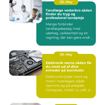
05. May
Tandlæge vesterbro sådan
finder du tryg og
professionel tandpleje
Mange forbinder
tandlægebesøg med
ubehag, usikkerhed og en
regning, der kan gøre ondt i
budgettet. S...
05. May
Elektronik rønne sådan får
du mest ud af dine
enheder på bornholm
Elektronik fylder mere og
mere i hverdagen, både
hjemme og på arbejdet.
Computer, mobil, tv, wifi, o...