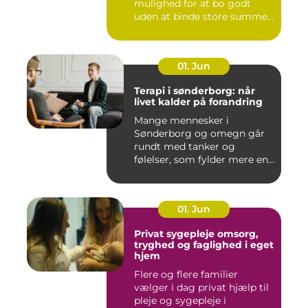
mulighed for at bo godt
uden at binde store summer
i mu...
01. Jun
Terapi i sønderborg: når
livet kalder på forandring
Mange mennesker i
Sønderborg og omegn går
rundt med tanker og
følelser, som fylder mere end
godt er....
01. Jun
Privat sygepleje omsorg,
tryghed og faglighed i eget
hjem
Flere og flere familier
vælger i dag privat hjælp til
pleje og sygepleje i