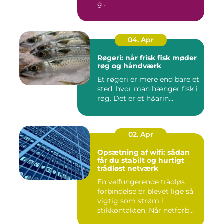
g...
04. Apr
Røgeri: når frisk fisk møder
røg og håndværk
Et røgeri er mere end bare et
sted, hvor man hænger fisk i
røg. Det er et h&arin...
02. Apr
Opsætning af wifi: sådan
får du stabilt og hurtigt
trådløst netværk
En velfungerende trådløs
forbindelse er blevet lige så
vigtig som strøm i
stikkontakten. Når netforb...