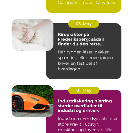
Computer, mobil, tv, wifi, o...
03. May
Kiropraktor på
Frederiksberg: sådan
finder du den rette
behandling
Når ryggen låser, nakken
spænder, eller hovedpinen
bliver en fast del af
hverdagen...
01. May
Industrilakering hjørring
stærke overflader til
industri og erhverv
Industrien i Vendsyssel stiller
store krav til udstyr,
maskiner og inventar. Når