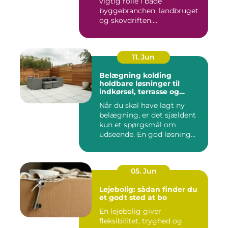
vigtig rolle i både
byggebranchen, landbruget
og skovdriften....
11. Jun
Belægning kolding
holdbare løsninger til
indkørsel, terrasse og
gårdsplads
Når du skal have lagt ny
belægning, er det sjældent
kun et spørgsmål om
udseende. En god løsning
ska...
05. Jun
Lejebolig: sådan finder du
et godt sted at bo
En lejebolig giver
fleksibilitet, tryghed og