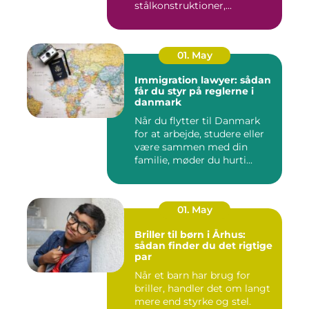
stålkonstruktioner,...
01. May
Immigration lawyer: sådan
får du styr på reglerne i
danmark
Når du flytter til Danmark
for at arbejde, studere eller
være sammen med din
familie, møder du hurti...
01. May
Briller til børn i Århus:
sådan finder du det rigtige
par
Når et barn har brug for
briller, handler det om langt
mere end styrke og stel.