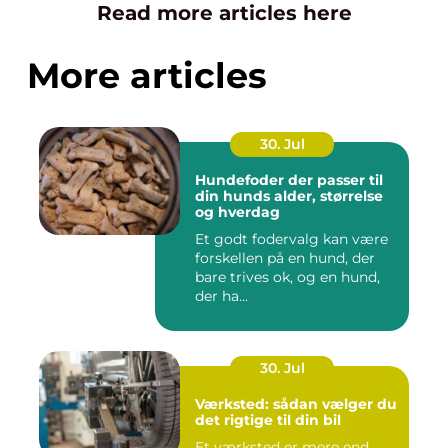
Read more articles here
More articles
30. Jul
Hundefoder der passer til
din hunds alder, størrelse
og hverdag
Et godt fodervalg kan være
forskellen på en hund, der
bare trives ok, og en hund,
der ha...
30. Jul
Værksted: sådan vælger du
det rigtige til din bil
Et værksted er mere end