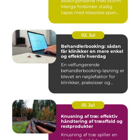
aalborgenserne med storm.
Mange forbinder stadig
tapas med klassiske span...
02. Jul
Behandlerbooking: sådan
får klinikker en mere enkel
og effektiv hverdag
En velfungerende
behandlerbooking-løsning er
blevet en nøglefaktor for
klinikker, praksisser og
beha...
01. Jul
Knusning af træ: effektiv
håndtering af træaffald og
restprodukter
Knusning af træ spiller en