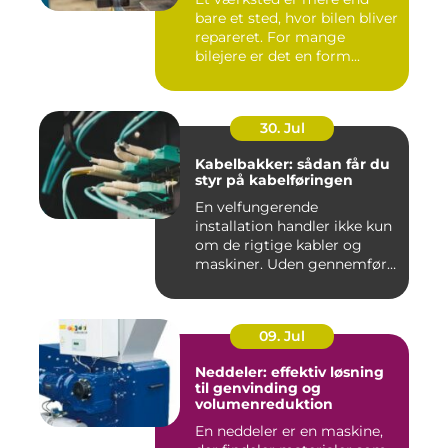
bare et sted, hvor bilen bliver
repareret. For mange
bilejere er det en form...
30. Jul
Kabelbakker: sådan får du
styr på kabelføringen
En velfungerende
installation handler ikke kun
om de rigtige kabler og
maskiner. Uden gennemført
kab...
09. Jul
Neddeler: effektiv løsning
til genvinding og
volumenreduktion
En neddeler er en maskine,