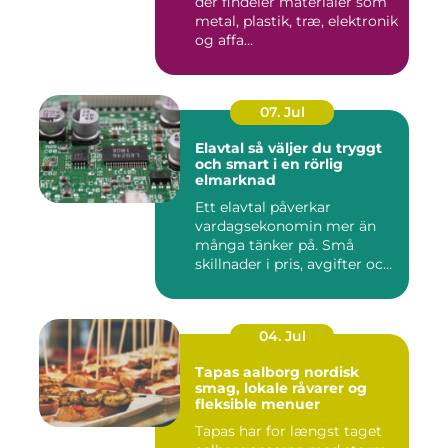
der findeler materialer som
metal, plastik, træ, elektronik
og affa...
07. Jul
Elavtal så väljer du tryggt
och smart i en rörlig
elmarknad
Ett elavtal påverkar
vardagsekonomin mer än
många tänker på. Små
skillnader i pris, avgifter och
bin...
04. Jul
Tapas aalborg nordisk
smag, lokale råvarer og
fleksible menuer
Tapas har for længst taget