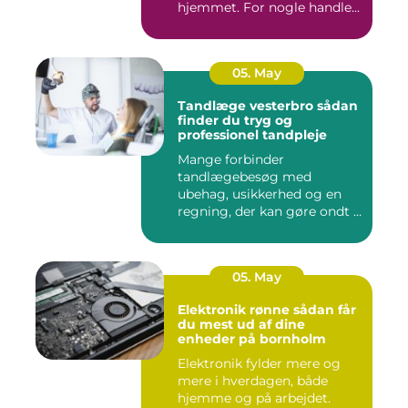
hjemmet. For nogle handle...
05. May
Tandlæge vesterbro sådan
finder du tryg og
professionel tandpleje
Mange forbinder
tandlægebesøg med
ubehag, usikkerhed og en
regning, der kan gøre ondt i
budgettet. S...
05. May
Elektronik rønne sådan får
du mest ud af dine
enheder på bornholm
Elektronik fylder mere og
mere i hverdagen, både
hjemme og på arbejdet.