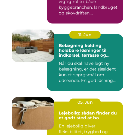
vigtig rolle i både
byggebranchen, landbruget
og skovdriften....
11. Jun
Belægning kolding
holdbare løsninger til
indkørsel, terrasse og
gårdsplads
Når du skal have lagt ny
belægning, er det sjældent
kun et spørgsmål om
udseende. En god løsning
ska...
05. Jun
Lejebolig: sådan finder du
et godt sted at bo
En lejebolig giver
fleksibilitet, tryghed og