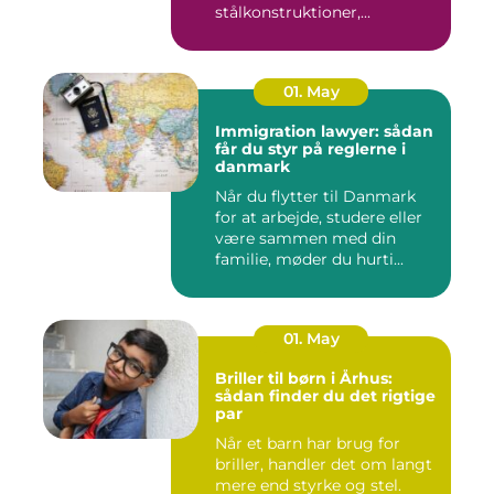
stålkonstruktioner,...
01. May
Immigration lawyer: sådan
får du styr på reglerne i
danmark
Når du flytter til Danmark
for at arbejde, studere eller
være sammen med din
familie, møder du hurti...
01. May
Briller til børn i Århus:
sådan finder du det rigtige
par
Når et barn har brug for
briller, handler det om langt
mere end styrke og stel.