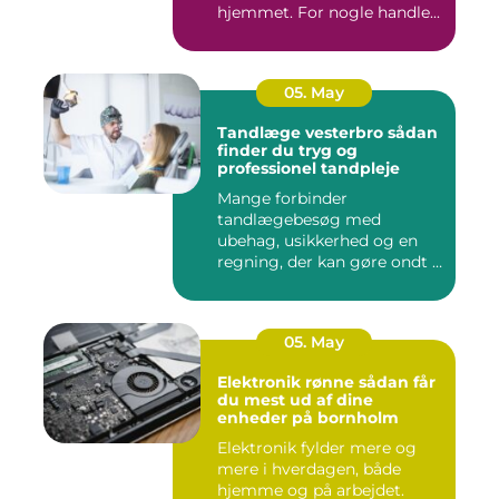
hjemmet. For nogle handle...
05. May
Tandlæge vesterbro sådan
finder du tryg og
professionel tandpleje
Mange forbinder
tandlægebesøg med
ubehag, usikkerhed og en
regning, der kan gøre ondt i
budgettet. S...
05. May
Elektronik rønne sådan får
du mest ud af dine
enheder på bornholm
Elektronik fylder mere og
mere i hverdagen, både
hjemme og på arbejdet.