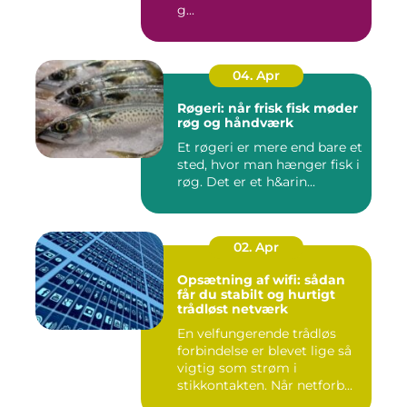
g...
04. Apr
Røgeri: når frisk fisk møder
røg og håndværk
Et røgeri er mere end bare et
sted, hvor man hænger fisk i
røg. Det er et h&arin...
02. Apr
Opsætning af wifi: sådan
får du stabilt og hurtigt
trådløst netværk
En velfungerende trådløs
forbindelse er blevet lige så
vigtig som strøm i
stikkontakten. Når netforb...