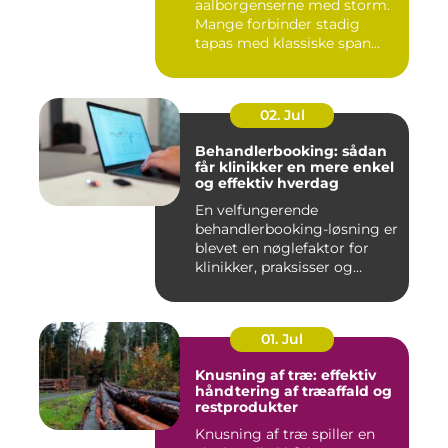
aalborgenserne med storm.
Mange forbinder stadig
tapas med klassiske span...
02. Jul
Behandlerbooking: sådan
får klinikker en mere enkel
og effektiv hverdag
En velfungerende
behandlerbooking-løsning er
blevet en nøglefaktor for
klinikker, praksisser og
beha...
01. Jul
Knusning af træ: effektiv
håndtering af træaffald og
restprodukter
Knusning af træ spiller en