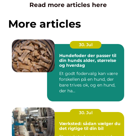
Read more articles here
More articles
30. Jul
Hundefoder der passer til
din hunds alder, størrelse
og hverdag
Et godt fodervalg kan være
forskellen på en hund, der
bare trives ok, og en hund,
der ha...
30. Jul
Værksted: sådan vælger du
det rigtige til din bil