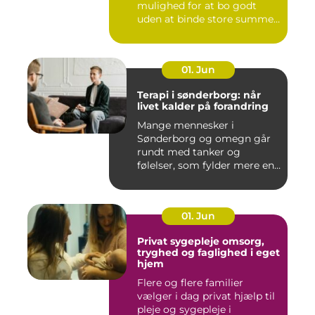
mulighed for at bo godt
uden at binde store summer
i mu...
01. Jun
Terapi i sønderborg: når
livet kalder på forandring
Mange mennesker i
Sønderborg og omegn går
rundt med tanker og
følelser, som fylder mere end
godt er....
01. Jun
Privat sygepleje omsorg,
tryghed og faglighed i eget
hjem
Flere og flere familier
vælger i dag privat hjælp til
pleje og sygepleje i