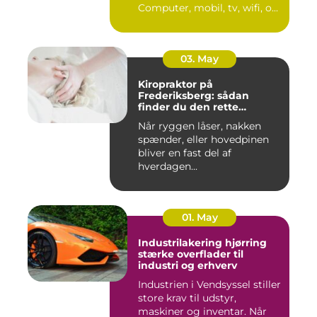
Computer, mobil, tv, wifi, o...
03. May
Kiropraktor på
Frederiksberg: sådan
finder du den rette
behandling
Når ryggen låser, nakken
spænder, eller hovedpinen
bliver en fast del af
hverdagen...
01. May
Industrilakering hjørring
stærke overflader til
industri og erhverv
Industrien i Vendsyssel stiller
store krav til udstyr,
maskiner og inventar. Når