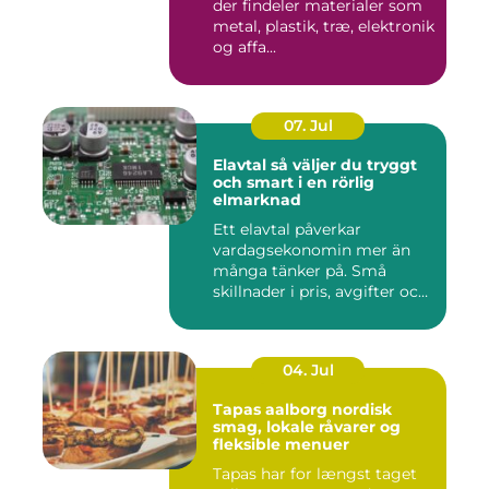
der findeler materialer som
metal, plastik, træ, elektronik
og affa...
07. Jul
Elavtal så väljer du tryggt
och smart i en rörlig
elmarknad
Ett elavtal påverkar
vardagsekonomin mer än
många tänker på. Små
skillnader i pris, avgifter och
bin...
04. Jul
Tapas aalborg nordisk
smag, lokale råvarer og
fleksible menuer
Tapas har for længst taget