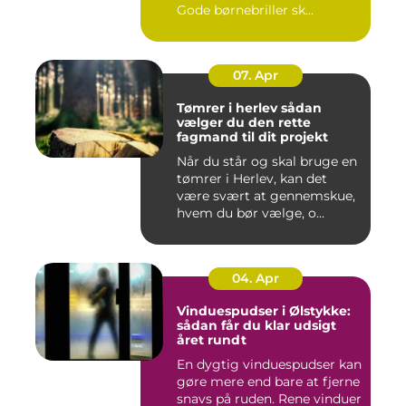
Gode børnebriller sk...
07. Apr
Tømrer i herlev sådan
vælger du den rette
fagmand til dit projekt
Når du står og skal bruge en
tømrer i Herlev, kan det
være svært at gennemskue,
hvem du bør vælge, o...
04. Apr
Vinduespudser i Ølstykke:
sådan får du klar udsigt
året rundt
En dygtig vinduespudser kan
gøre mere end bare at fjerne
snavs på ruden. Rene vinduer