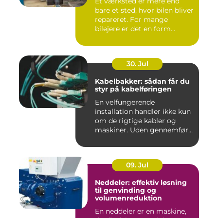
Et værksted er mere end
bare et sted, hvor bilen bliver
repareret. For mange
bilejere er det en form...
30. Jul
Kabelbakker: sådan får du
styr på kabelføringen
En velfungerende
installation handler ikke kun
om de rigtige kabler og
maskiner. Uden gennemført
kab...
09. Jul
Neddeler: effektiv løsning
til genvinding og
volumenreduktion
En neddeler er en maskine,