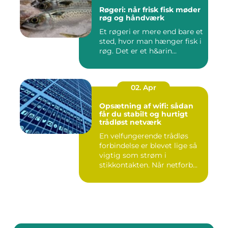
Røgeri: når frisk fisk møder
røg og håndværk
Et røgeri er mere end bare et
sted, hvor man hænger fisk i
røg. Det er et h&arin...
02. Apr
Opsætning af wifi: sådan
får du stabilt og hurtigt
trådløst netværk
En velfungerende trådløs
forbindelse er blevet lige så
vigtig som strøm i
stikkontakten. Når netforb...