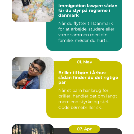
Immigration lawyer: sådan
får du styr på reglerne i
danmark
Når du flytter til Danmark
for at arbejde, studere eller
være sammen med din
familie, møder du hurti...
01. May
Briller til børn i Århus:
sådan finder du det rigtige
par
Når et barn har brug for
briller, handler det om langt
mere end styrke og stel.
Gode børnebriller sk...
07. Apr