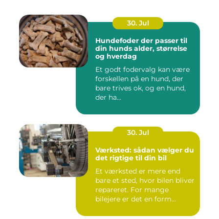
30. Jul
Hundefoder der passer til
din hunds alder, størrelse
og hverdag
Et godt fodervalg kan være
forskellen på en hund, der
bare trives ok, og en hund,
der ha...
30. Jul
Værksted: sådan vælger du
det rigtige til din bil
Et værksted er mere end
bare et sted, hvor bilen bliver
repareret. For mange
bilejere er det en form...