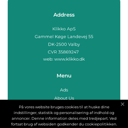
Address
web:
www.klikko.dk
Menu
Ads
About Us
Cookies
På vores website bruges cookies til at huske dine
indstillinger, statistik og personalisering af indhold og
Contact
annoncer. Denne information deles med tredjepart. Ved
Sitemap
fortsat brug af websiden godkender du cookiepolitikken.