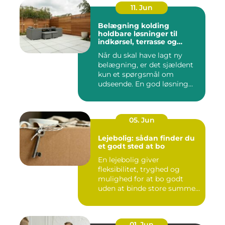
11. Jun
Belægning kolding
holdbare løsninger til
indkørsel, terrasse og
gårdsplads
Når du skal have lagt ny
belægning, er det sjældent
kun et spørgsmål om
udseende. En god løsning
ska...
05. Jun
Lejebolig: sådan finder du
et godt sted at bo
En lejebolig giver
fleksibilitet, tryghed og
mulighed for at bo godt
uden at binde store summer
i mu...
01. Jun