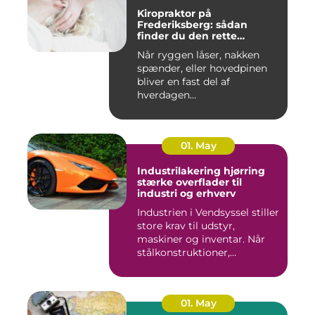
Kiropraktor på
Frederiksberg: sådan
finder du den rette
behandling
Når ryggen låser, nakken
spænder, eller hovedpinen
bliver en fast del af
hverdagen...
01. May
Industrilakering hjørring
stærke overflader til
industri og erhverv
Industrien i Vendsyssel stiller
store krav til udstyr,
maskiner og inventar. Når
stålkonstruktioner,...
01. May