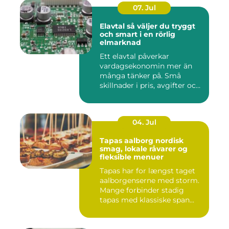
07. Jul
Elavtal så väljer du tryggt
och smart i en rörlig
elmarknad
Ett elavtal påverkar
vardagsekonomin mer än
många tänker på. Små
skillnader i pris, avgifter och
bin...
04. Jul
Tapas aalborg nordisk
smag, lokale råvarer og
fleksible menuer
Tapas har for længst taget
aalborgenserne med storm.
Mange forbinder stadig
tapas med klassiske span...