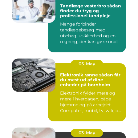
Tandlæge vesterbro sådan
finder du tryg og
professionel tandpleje
Mange forbinder
tandlægebesøg med
ubehag, usikkerhed og en
regning, der kan gøre ondt i
budgettet. S...
05. May
Elektronik rønne sådan får
du mest ud af dine
enheder på bornholm
Elektronik fylder mere og
mere i hverdagen, både
hjemme og på arbejdet.
Computer, mobil, tv, wifi, o...
03. May