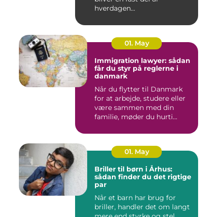
hverdagen...
01. May
Immigration lawyer: sådan
får du styr på reglerne i
danmark
Når du flytter til Danmark
for at arbejde, studere eller
være sammen med din
familie, møder du hurti...
01. May
Briller til børn i Århus:
sådan finder du det rigtige
par
Når et barn har brug for
briller, handler det om langt
mere end styrke og stel.