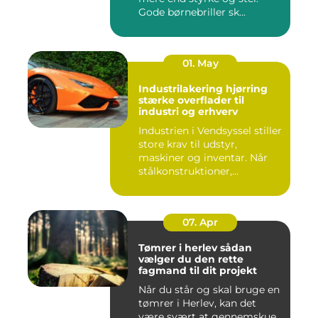
Gode børnebriller sk...
01. May
Industrilakering hjørring
stærke overflader til
industri og erhverv
Industrien i Vendsyssel stiller
store krav til udstyr,
maskiner og inventar. Når
stålkonstruktioner,...
07. Apr
Tømrer i herlev sådan
vælger du den rette
fagmand til dit projekt
Når du står og skal bruge en
tømrer i Herlev, kan det
være svært at gennemskue,