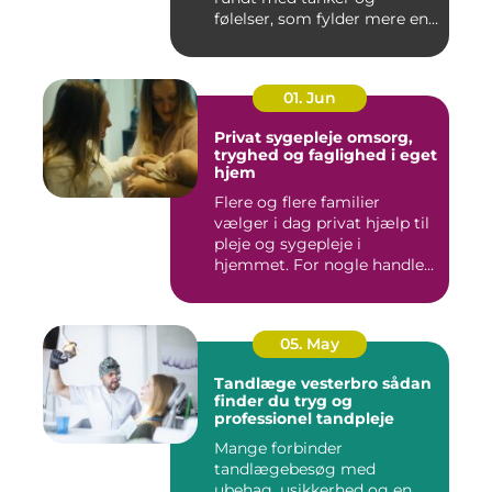
følelser, som fylder mere end
godt er....
01. Jun
Privat sygepleje omsorg,
tryghed og faglighed i eget
hjem
Flere og flere familier
vælger i dag privat hjælp til
pleje og sygepleje i
hjemmet. For nogle handle...
05. May
Tandlæge vesterbro sådan
finder du tryg og
professionel tandpleje
Mange forbinder
tandlægebesøg med
ubehag, usikkerhed og en