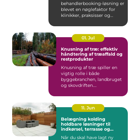
behandlerbooking-løsning er
blevet en nøglefaktor for
klinikker, praksisser og
beha...
01. Jul
Knusning af træ: effektiv
håndtering af træaffald og
restprodukter
Knusning af træ spiller en
vigtig rolle i både
byggebranchen, landbruget
og skovdriften....
11. Jun
Belægning kolding
holdbare løsninger til
indkørsel, terrasse og
gårdsplads
Når du skal have lagt ny