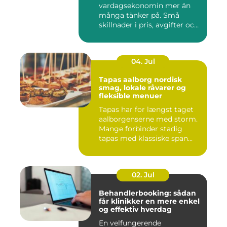
vardagsekonomin mer än
många tänker på. Små
skillnader i pris, avgifter och
bin...
04. Jul
Tapas aalborg nordisk
smag, lokale råvarer og
fleksible menuer
Tapas har for længst taget
aalborgenserne med storm.
Mange forbinder stadig
tapas med klassiske span...
02. Jul
Behandlerbooking: sådan
får klinikker en mere enkel
og effektiv hverdag
En velfungerende