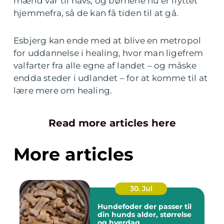
mænd var til havs, og børnene nu er flyttet
hjemmefra, så de kan få tiden til at gå.
Esbjerg kan ende med at blive en metropol
for uddannelse i healing, hvor man ligefrem
valfarter fra alle egne af landet – og måske
endda steder i udlandet – for at komme til at
lære mere om healing.
Read more articles here
More articles
30. Jul
Hundefoder der passer til
din hunds alder, størrelse
og hverdag