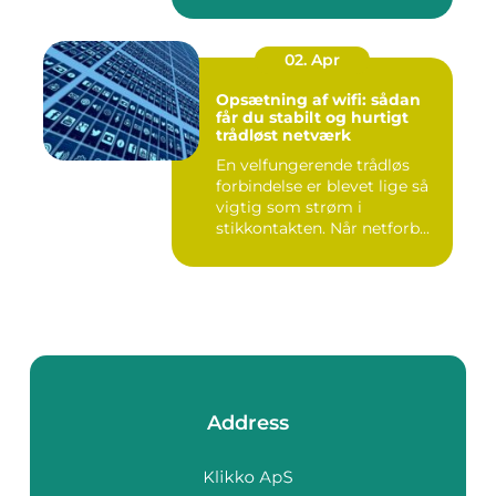
02. Apr
Opsætning af wifi: sådan
får du stabilt og hurtigt
trådløst netværk
En velfungerende trådløs
forbindelse er blevet lige så
vigtig som strøm i
stikkontakten. Når netforb...
Address