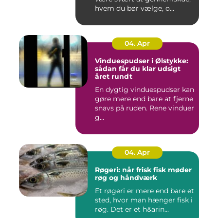
hvem du bør vælge, o...
04. Apr
Vinduespudser i Ølstykke:
sådan får du klar udsigt
året rundt
En dygtig vinduespudser kan
gøre mere end bare at fjerne
snavs på ruden. Rene vinduer
g...
04. Apr
Røgeri: når frisk fisk møder
røg og håndværk
Et røgeri er mere end bare et
sted, hvor man hænger fisk i
røg. Det er et h&arin...