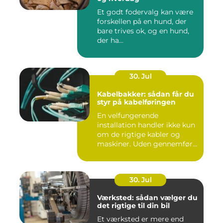
Et godt fodervalg kan være
forskellen på en hund, der
bare trives ok, og en hund,
der ha...
30. Jul
Kabelbakker: sådan får du
styr på kabelføringen
En velfungerende
installation handler ikke kun
om de rigtige kabler og
maskiner. Uden gennemført
kab...
30. Jul
Værksted: sådan vælger du
det rigtige til din bil
Et værksted er mere end