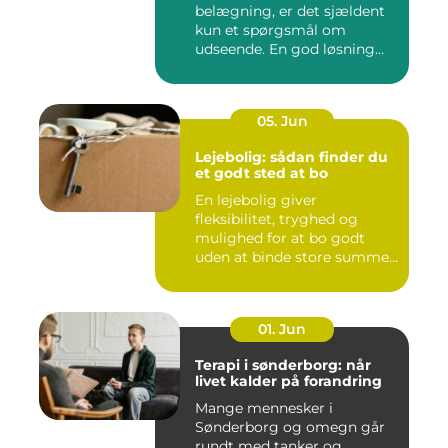
belægning, er det sjældent
kun et spørgsmål om
udseende. En god løsning
ska...
05. Jun
Lejebolig: sådan finder du
et godt sted at bo
En lejebolig giver
fleksibilitet, tryghed og
mulighed for at bo godt
uden at binde store summer
i mu...
01. Jun
Terapi i sønderborg: når
livet kalder på forandring
Mange mennesker i
Sønderborg og omegn går
rundt med tanker og