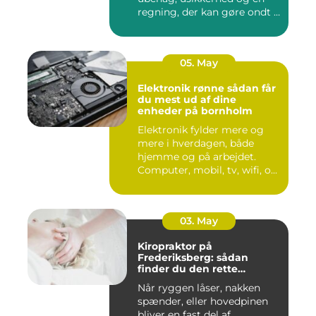
regning, der kan gøre ondt i
budgettet. S...
05. May
Elektronik rønne sådan får
du mest ud af dine
enheder på bornholm
Elektronik fylder mere og
mere i hverdagen, både
hjemme og på arbejdet.
Computer, mobil, tv, wifi, o...
03. May
Kiropraktor på
Frederiksberg: sådan
finder du den rette
behandling
Når ryggen låser, nakken
spænder, eller hovedpinen
bliver en fast del af