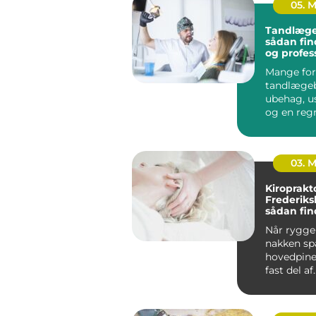
05. 
Tandlæge
sådan fin
og profes
tandpleje
Mange for
tandlæge
ubehag, u
og en reg
kan gøre o
budgettet. 
03. 
Kiroprakt
Frederiks
sådan fin
rette beh
Når ryggen
nakken sp
hovedpine
fast del af
hverdagen.