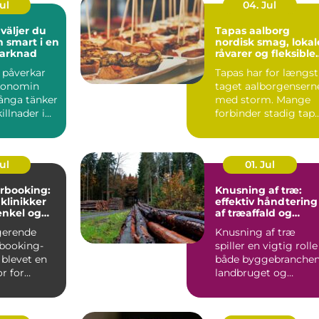
Jul
04. Jul
Tapas aalborg
h smart i en
nordisk smag, lokal
marknad
råvarer og fleksible
menuer
l påverkar
Tapas har for længst
konomin
taget aalborgensern
ånga tänker
med storm. Mange
illnader i
forbinder stadig tap
ter och bin...
med klassiske span...
Jul
01. Jul
rbooking:
Knusning af træ:
 klinikker
effektiv håndtering
enkel og
af træaffald og
hverdag
restprodukter
gerende
Knusning af træ
booking-
spiller en vigtig rolle 
 blevet en
både byggebranchen
r for
landbruget og
praksisser
skovdriften....