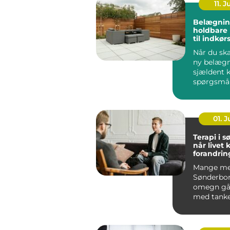
11. J
Belægnin
holdbare 
til indkør
og gårds
Når du ska
ny belægn
sjældent 
spørgsmå
udseende.
løsning ska
01. 
Terapi i 
når livet 
forandrin
Mange me
Sønderbo
omegn gå
med tanke
følelser, 
mere end g