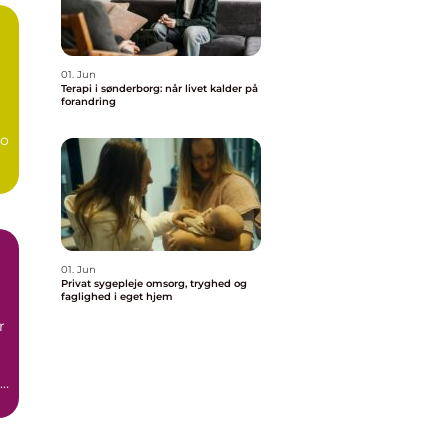
01. Jun
Terapi i sønderborg: når livet kalder på
forandring
bo
01. Jun
Privat sygepleje omsorg, tryghed og
faglighed i eget hjem
r