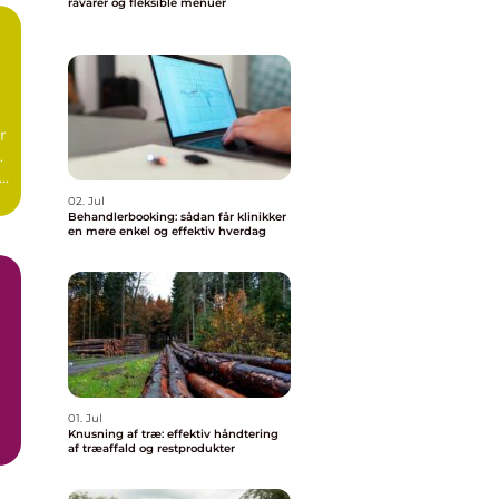
råvarer og fleksible menuer
r
.
r
02. Jul
Behandlerbooking: sådan får klinikker
en mere enkel og effektiv hverdag
01. Jul
Knusning af træ: effektiv håndtering
af træaffald og restprodukter