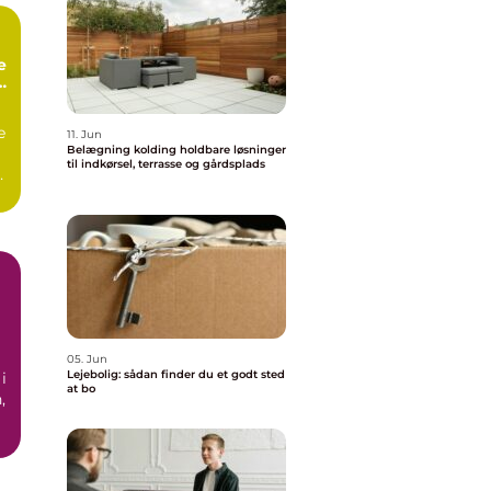
e
e
11. Jun
Belægning kolding holdbare løsninger
til indkørsel, terrasse og gårdsplads
as
05. Jun
Lejebolig: sådan finder du et godt sted
i
at bo
,