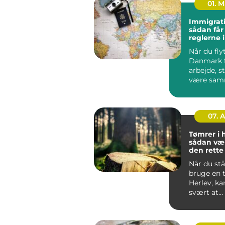
01. 
Immigrati
sådan får
reglerne 
Når du flyt
Danmark f
arbejde, s
være sa
din famili
hurti...
07. 
Tømrer i 
sådan væ
den rett
til dit pro
Når du stå
bruge en 
Herlev, ka
svært at
gennemsk
du bør væl