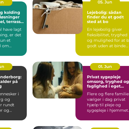
un
05. Jun
g kolding
Lejebolig: sådan
løsninger
finder du et godt
sel, terrasse
sted at bo
plads
l have lagt
En lejebolig giver
ing, er det
fleksibilitet, tryghed
kun et
og mulighed for at 
l om
godt uden at binde
 En god
store summer i mu...
...
Jun
01. Jun
sønderborg:
Privat sygepleje
kalder på
omsorg, tryghed og
g
faglighed i eget
hjem
nnesker i
Flere og flere familie
rg og
vælger i dag privat
r rundt
hjælp til pleje og
r og
sygepleje i hjemmet.
som fylder
For nogle handle...
odt er....