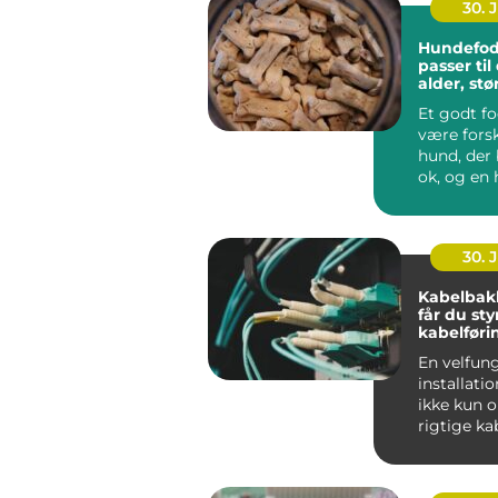
30. 
Hundefod
passer ti
alder, stø
hverdag
Et godt f
være forsk
hund, der 
ok, og en 
ha...
30. 
Kabelbak
får du sty
kabelføri
En velfun
installati
ikke kun 
rigtige ka
maskiner.
gennemfør