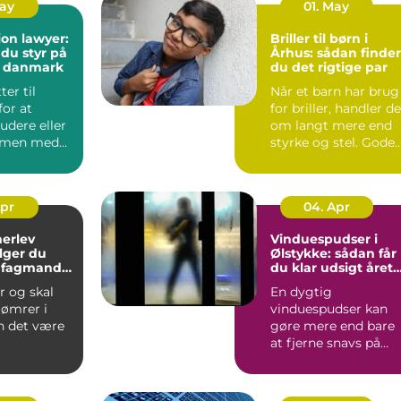
May
01. May
on lawyer:
Briller til børn i
 du styr på
Århus: sådan finder
i danmark
du det rigtige par
ter til
Når et barn har brug
or at
for briller, handler de
tudere eller
om langt mere end
mmen med
styrke og stel. Gode
e, møder du
børnebriller sk...
Apr
04. Apr
herlev
Vinduespudser i
lger du
Ølstykke: sådan får
e fagmand
du klar udsigt året
jekt
rundt
r og skal
En dygtig
tømrer i
vinduespudser kan
n det være
gøre mere end bare
at fjerne snavs på
ue, hvem
ruden. Rene vinduer
ge, o...
g...