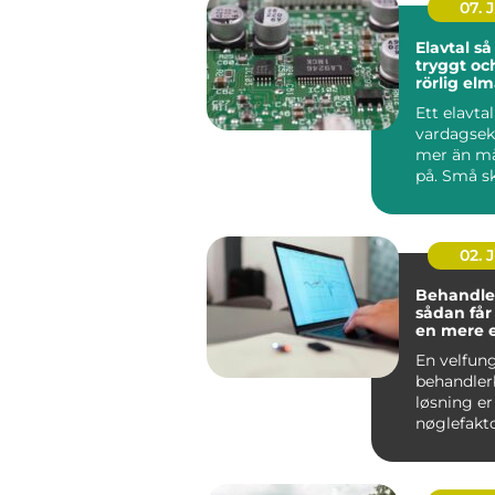
07. 
Elavtal så väljer du
tryggt oc
rörlig el
Ett elavta
vardagse
mer än m
på. Små sk
pris, avgif
02. 
Behandle
sådan får
en mere 
effektiv 
En velfun
behandler
løsning er
nøglefakto
klinikker, 
og beha...