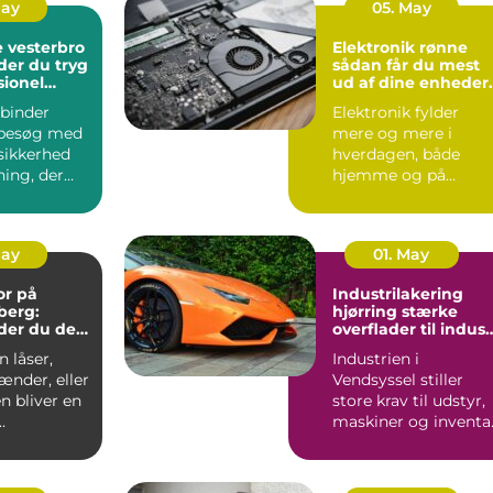
May
05. May
 vesterbro
Elektronik rønne
der du tryg
sådan får du mest
sionel
ud af dine enheder
på bornholm
binder
Elektronik fylder
besøg med
mere og mere i
sikkerhed
hverdagen, både
ning, der
hjemme og på
ndt i
arbejdet. Computer,
S...
mobil, tv, wifi, o...
May
01. May
or på
Industrilakering
berg:
hjørring stærke
der du den
overflader til indust
andling
og erhverv
 låser,
Industrien i
ænder, eller
Vendsyssel stiller
n bliver en
store krav til udstyr,
maskiner og inventar
..
Når
stålkonstruktioner,...