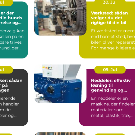
Jul
30. Jul
er der
Værksted: sådan
l din hunds
vælger du det
rrelse og
rigtige til din bil
odervalg kan
Et værksted er mere
ellen på en
end bare et sted, hvo
bare trives
bilen bliver repareret
hund, der
For mange bilejere e
det en form...
Jul
09. Jul
ker: sådan
Neddeler: effektiv
r på
løsning til
ngen
genvinding og
volumenreduktion
gerende
En neddeler er en
on handler
maskine, der findeler
om de
materialer som
bler og
metal, plastik, træ,
 Uden
elektronik og affa...
t kab...