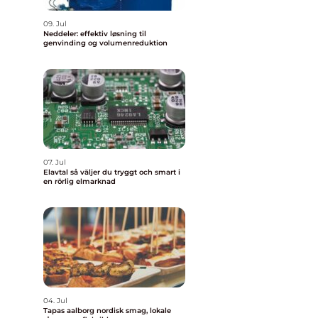
09. Jul
Neddeler: effektiv løsning til
genvinding og volumenreduktion
07. Jul
Elavtal så väljer du tryggt och smart i
en rörlig elmarknad
04. Jul
Tapas aalborg nordisk smag, lokale