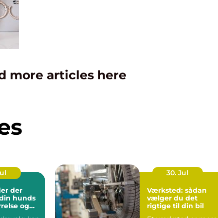
d more articles here
es
Jul
30. Jul
er der
Værksted: sådan
l din hunds
vælger du det
rrelse og
rigtige til din bil