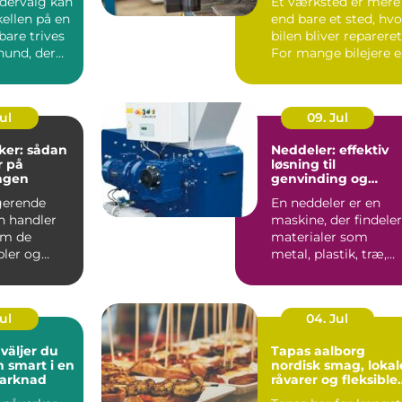
odervalg kan
Et værksted er mere
ellen på en
end bare et sted, hvo
bare trives
bilen bliver repareret
hund, der
For mange bilejere e
det en form...
Jul
09. Jul
ker: sådan
Neddeler: effektiv
r på
løsning til
ngen
genvinding og
volumenreduktion
gerende
En neddeler er en
on handler
maskine, der findeler
om de
materialer som
bler og
metal, plastik, træ,
 Uden
elektronik og affa...
t kab...
Jul
04. Jul
Tapas aalborg
h smart i en
nordisk smag, lokal
marknad
råvarer og fleksible
menuer