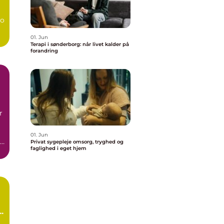
bo
01. Jun
Terapi i sønderborg: når livet kalder på
forandring
r
01. Jun
Privat sygepleje omsorg, tryghed og
faglighed i eget hjem