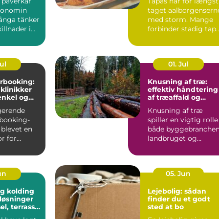
l påverkar
Tapas har for længst
konomin
taget aalborgensern
ånga tänker
med storm. Mange
illnader i
forbinder stadig tap
ter och bin...
med klassiske span...
Jul
01. Jul
rbooking:
Knusning af træ:
 klinikker
effektiv håndtering
enkel og
af træaffald og
hverdag
restprodukter
gerende
Knusning af træ
booking-
spiller en vigtig rolle 
 blevet en
både byggebranchen
r for
landbruget og
praksisser
skovdriften....
un
05. Jun
g kolding
Lejebolig: sådan
løsninger
finder du et godt
sel, terrasse
sted at bo
plads