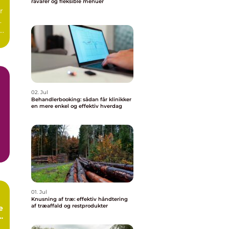
råvarer og fleksible menuer
r
.
r
02. Jul
Behandlerbooking: sådan får klinikker
en mere enkel og effektiv hverdag
01. Jul
Knusning af træ: effektiv håndtering
af træaffald og restprodukter
e