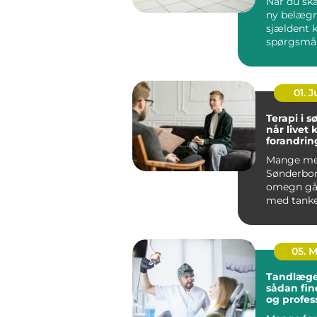
Når du ska
ny belægn
sjældent 
spørgsmå
udseende.
løsning ska
01. 
Terapi i 
når livet 
forandrin
Mange me
Sønderbo
omegn gå
med tanke
følelser, 
mere end g
05. 
Tandlæge
sådan fin
og profes
tandpleje