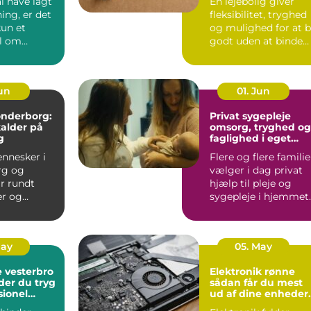
l have lagt
En lejebolig giver
ing, er det
fleksibilitet, tryghed
kun et
og mulighed for at 
l om
godt uden at binde
 En god
store summer i mu...
...
Jun
01. Jun
sønderborg:
Privat sygepleje
kalder på
omsorg, tryghed og
g
faglighed i eget
hjem
nnesker i
Flere og flere familie
rg og
vælger i dag privat
r rundt
hjælp til pleje og
r og
sygepleje i hjemmet.
som fylder
For nogle handle...
odt er....
May
05. May
 vesterbro
Elektronik rønne
der du tryg
sådan får du mest
sionel
ud af dine enheder
på bornholm