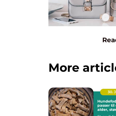
Rea
More articl
30. 
Hundefod
passer ti
alder, stø
hverdag