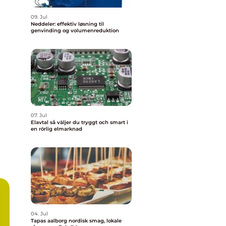
09. Jul
Neddeler: effektiv løsning til
genvinding og volumenreduktion
07. Jul
Elavtal så väljer du tryggt och smart i
en rörlig elmarknad
04. Jul
Tapas aalborg nordisk smag, lokale