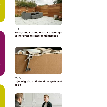
e
as
11. Jun
Belægning kolding holdbare løsninger
til indkørsel, terrasse og gårdsplads
i
,
05. Jun
Lejebolig: sådan finder du et godt sted
at bo