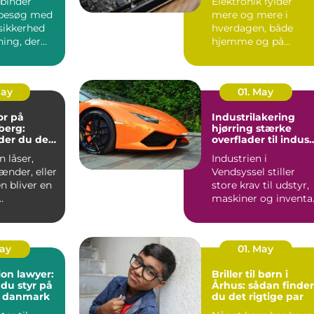
binder
Elektronik fylder
besøg med
mere og mere i
sikkerhed
hverdagen, både
ning, der
hjemme og på
ndt i
arbejdet. Computer,
S...
mobil, tv, wifi, o...
May
01. May
or på
Industrilakering
berg:
hjørring stærke
der du den
overflader til indust
andling
og erhverv
 låser,
Industrien i
ænder, eller
Vendsyssel stiller
n bliver en
store krav til udstyr,
maskiner og inventar
..
Når
stålkonstruktioner,...
May
01. May
on lawyer:
Briller til børn i
 du styr på
Århus: sådan finder
i danmark
du det rigtige par