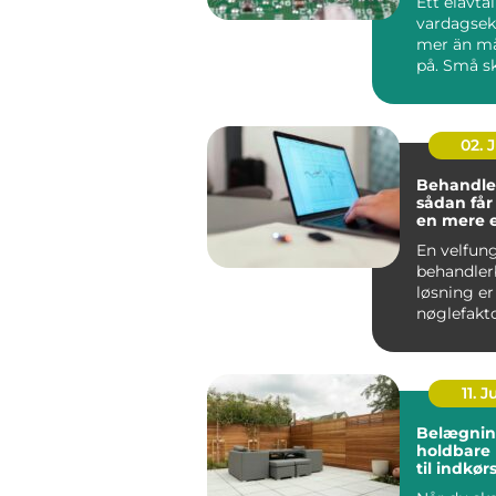
Ett elavta
vardagse
mer än m
på. Små sk
pris, avgif
02. 
Behandle
sådan får
en mere 
effektiv 
En velfun
behandler
løsning er
nøglefakto
klinikker, 
og beha...
11. J
Belægnin
holdbare 
til indkør
og gårds