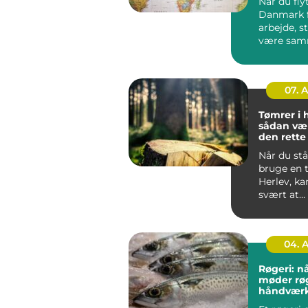
Når du flyt
Danmark f
arbejde, s
være sa
din famili
hurti...
07. 
Tømrer i 
sådan væ
den rett
til dit pro
Når du stå
bruge en 
Herlev, ka
svært at
gennemsk
du bør væl
04. 
Røgeri: nå
møder rø
håndvær