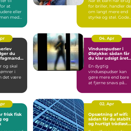
ter til
Når et barn har brug
or at
for briller, handler de
tudere eller
om langt mere end
mmen med
styrke og stel. Gode
e, møder du
børnebriller sk...
Apr
04. Apr
herlev
Vinduespudser i
lger du
Ølstykke: sådan får
e fagmand
du klar udsigt året
jekt
rundt
r og skal
En dygtig
tømrer i
vinduespudser kan
n det være
gøre mere end bare
at fjerne snavs på
ue, hvem
ruden. Rene vinduer
ge, o...
g...
Apr
02. Apr
r frisk fisk
Opsætning af wifi:
g og
sådan får du stabilt
k
og hurtigt trådløst
netværk