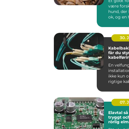
Et godt f
være forsk
hund, der 
ok, og en 
ha...
30. 
Kabelbak
får du sty
kabelføri
En velfun
installati
ikke kun 
rigtige ka
maskiner.
gennemfør
07. 
Elavtal så väljer du
tryggt oc
rörlig el