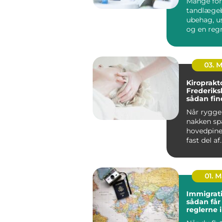
Mange for
tandlæge
ubehag, u
og en reg
kan gøre o
budgettet. 
03. 
Kiroprakt
Frederiks
sådan fin
rette beh
Når ryggen
nakken sp
hovedpine
fast del af
hverdagen.
01. 
Immigrati
sådan får
reglerne 