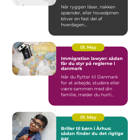
behandling
Når ryggen låser, nakken
spænder, eller hovedpinen
bliver en fast del af
hverdagen...
01. May
Immigration lawyer: sådan
får du styr på reglerne i
danmark
Når du flytter til Danmark
for at arbejde, studere eller
være sammen med din
familie, møder du hurti...
01. May
Briller til børn i Århus:
sådan finder du det rigtige
par