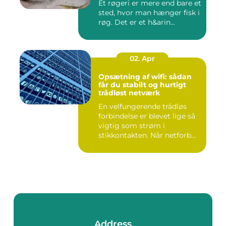
Et røgeri er mere end bare et
sted, hvor man hænger fisk i
røg. Det er et h&arin...
02. Apr
Opsætning af wifi: sådan
får du stabilt og hurtigt
trådløst netværk
En velfungerende trådløs
forbindelse er blevet lige så
vigtig som strøm i
stikkontakten. Når netforb...
Address