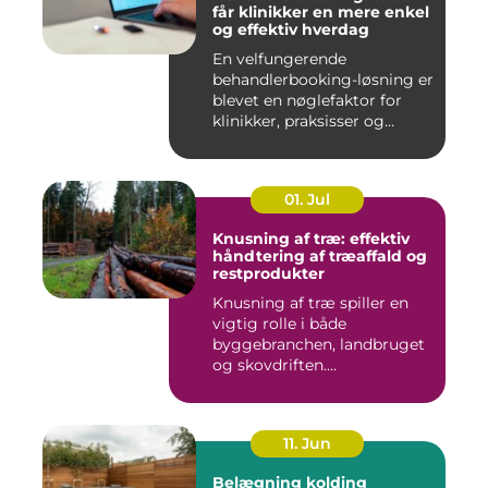
får klinikker en mere enkel
og effektiv hverdag
En velfungerende
behandlerbooking-løsning er
blevet en nøglefaktor for
klinikker, praksisser og
beha...
01. Jul
Knusning af træ: effektiv
håndtering af træaffald og
restprodukter
Knusning af træ spiller en
vigtig rolle i både
byggebranchen, landbruget
og skovdriften....
11. Jun
Belægning kolding