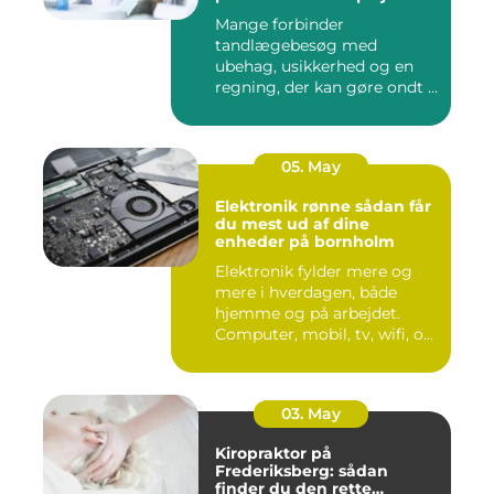
Mange forbinder
tandlægebesøg med
ubehag, usikkerhed og en
regning, der kan gøre ondt i
budgettet. S...
05. May
Elektronik rønne sådan får
du mest ud af dine
enheder på bornholm
Elektronik fylder mere og
mere i hverdagen, både
hjemme og på arbejdet.
Computer, mobil, tv, wifi, o...
03. May
Kiropraktor på
Frederiksberg: sådan
finder du den rette