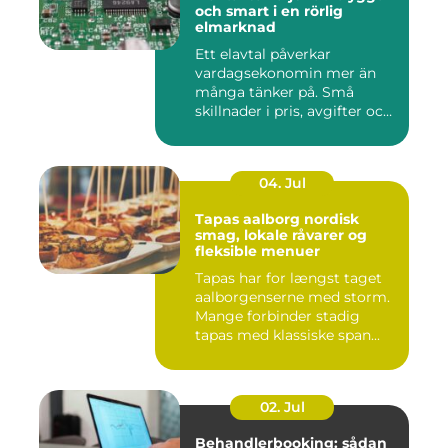
och smart i en rörlig
elmarknad
Ett elavtal påverkar
vardagsekonomin mer än
många tänker på. Små
skillnader i pris, avgifter och
bin...
04. Jul
Tapas aalborg nordisk
smag, lokale råvarer og
fleksible menuer
Tapas har for længst taget
aalborgenserne med storm.
Mange forbinder stadig
tapas med klassiske span...
02. Jul
Behandlerbooking: sådan