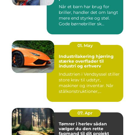
Når et barn har brug for
briller, handler det om langt
mere end styrke og stel.
Gode børnebriller sk...
01. May
Industrilakering hjørring
stærke overflader til
industri og erhverv
Industrien i Vendsyssel stiller
store krav til udstyr,
maskiner og inventar. Når
stålkonstruktioner,...
07. Apr
Tømrer i herlev sådan
vælger du den rette
fagmand til dit projekt