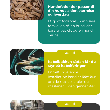
Hundefoder der passer til
din hunds alder, størrelse
og hverdag
Et godt fodervalg kan være
forskellen på en hund, der
bare trives ok, og en hund,
der ha...
30. Jul
Kabelbakker: sådan får du
styr på kabelføringen
En velfungerende
installation handler ikke kun
om de rigtige kabler og
maskiner. Uden gennemført
kab...
30. Jul