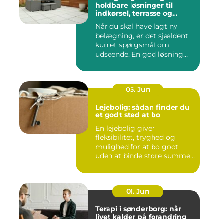
holdbare løsninger til
indkørsel, terrasse og
gårdsplads
Når du skal have lagt ny
belægning, er det sjældent
kun et spørgsmål om
udseende. En god løsning
ska...
05. Jun
Lejebolig: sådan finder du
et godt sted at bo
En lejebolig giver
fleksibilitet, tryghed og
mulighed for at bo godt
uden at binde store summer
i mu...
01. Jun
Terapi i sønderborg: når
livet kalder på forandring