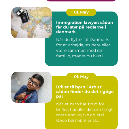
01. May
Immigration lawyer: sådan
får du styr på reglerne i
danmark
Når du flytter til Danmark
for at arbejde, studere eller
være sammen med din
familie, møder du hurti...
01. May
Briller til børn i Århus:
sådan finder du det rigtige
par
Når et barn har brug for
briller, handler det om langt
mere end styrke og stel.
Gode børnebriller sk...