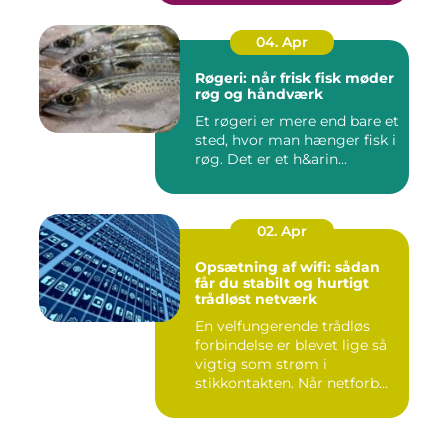
04. Apr
Røgeri: når frisk fisk møder
røg og håndværk
Et røgeri er mere end bare et
sted, hvor man hænger fisk i
røg. Det er et h&arin...
02. Apr
Opsætning af wifi: sådan
får du stabilt og hurtigt
trådløst netværk
En velfungerende trådløs
forbindelse er blevet lige så
vigtig som strøm i
stikkontakten. Når netforb...