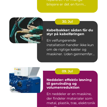
bilejere er det en form...
30. Jul
Kabelbakker: sådan får du
styr på kabelføringen
En velfungerende
installation handler ikke kun
om de rigtige kabler og
maskiner. Uden gennemført
kab...
09. Jul
Neddeler: effektiv løsning
til genvinding og
volumenreduktion
En neddeler er en maskine,
der findeler materialer som
metal, plastik, træ, elektronik