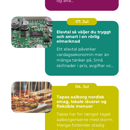
og affa...
07. Jul
Elavtal så väljer du tryggt
och smart i en rörlig
elmarknad
Ett elavtal påverkar
vardagsekonomin mer än
många tänker på. Små
skillnader i pris, avgifter och
bin...
04. Jul
Tapas aalborg nordisk
smag, lokale råvarer og
fleksible menuer
Tapas har for længst taget
aalborgenserne med storm.
Mange forbinder stadig