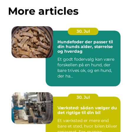
More articles
30. Jul
Hundefoder der passer til
din hunds alder, størrelse
og hverdag
Et godt fodervalg kan være
forskellen på en hund, der
bare trives ok, og en hund,
der ha...
30. Jul
Værksted: sådan vælger du
det rigtige til din bil
Et værksted er mere end
bare et sted, hvor bilen bliver
repareret. For mange