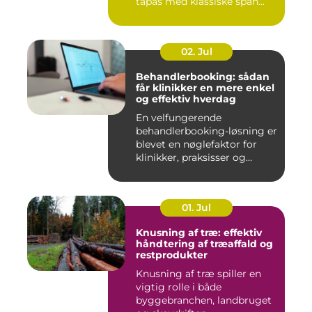
tapas med klassiske span...
02. Jul
Behandlerbooking: sådan
får klinikker en mere enkel
og effektiv hverdag
En velfungerende
behandlerbooking-løsning er
blevet en nøglefaktor for
klinikker, praksisser og
beha...
01. Jul
Knusning af træ: effektiv
håndtering af træaffald og
restprodukter
Knusning af træ spiller en
vigtig rolle i både
byggebranchen, landbruget