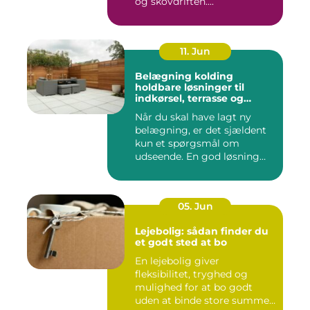
og skovdriften....
11. Jun
Belægning kolding
holdbare løsninger til
indkørsel, terrasse og
gårdsplads
Når du skal have lagt ny
belægning, er det sjældent
kun et spørgsmål om
udseende. En god løsning
ska...
05. Jun
Lejebolig: sådan finder du
et godt sted at bo
En lejebolig giver
fleksibilitet, tryghed og
mulighed for at bo godt
uden at binde store summer