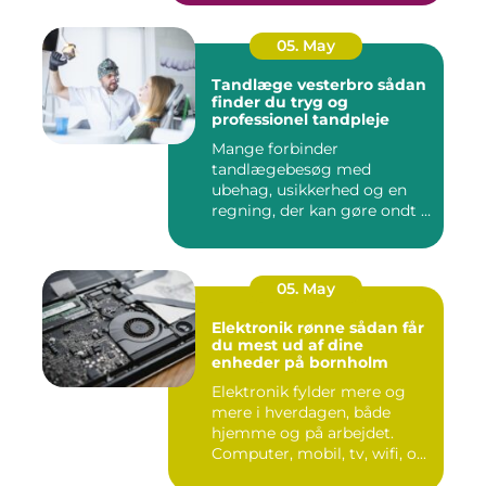
05. May
Tandlæge vesterbro sådan
finder du tryg og
professionel tandpleje
Mange forbinder
tandlægebesøg med
ubehag, usikkerhed og en
regning, der kan gøre ondt i
budgettet. S...
05. May
Elektronik rønne sådan får
du mest ud af dine
enheder på bornholm
Elektronik fylder mere og
mere i hverdagen, både
hjemme og på arbejdet.
Computer, mobil, tv, wifi, o...