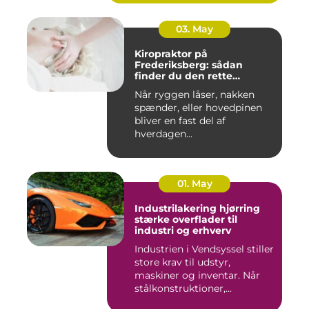
03. May
Kiropraktor på
Frederiksberg: sådan
finder du den rette
behandling
Når ryggen låser, nakken
spænder, eller hovedpinen
bliver en fast del af
hverdagen...
01. May
Industrilakering hjørring
stærke overflader til
industri og erhverv
Industrien i Vendsyssel stiller
store krav til udstyr,
maskiner og inventar. Når
stålkonstruktioner,...