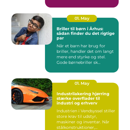
01. May
Briller til børn i Århus:
sådan finder du det rigtige
par
Når et barn har brug for
briller, handler det om langt
mere end styrke og stel.
Gode børnebriller sk...
01. May
Industrilakering hjørring
stærke overflader til
industri og erhverv
Industrien i Vendsyssel stiller
store krav til udstyr,
maskiner og inventar. Når
stålkonstruktioner,...