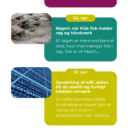
04. Apr
Røgeri: når frisk fisk møder
røg og håndværk
Et røgeri er mere end bare et
sted, hvor man hænger fisk i
røg. Det er et h&arin...
02. Apr
Opsætning af wifi: sådan
får du stabilt og hurtigt
trådløst netværk
En velfungerende trådløs
forbindelse er blevet lige så
vigtig som strøm i
stikkontakten. Når netforb...