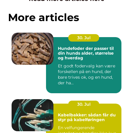
More articles
30. Jul
Hundefoder der passer til
din hunds alder, størrelse
og hverdag
Et godt fodervalg kan være
forskellen på en hund, der
bare trives ok, og en hund,
der ha...
30. Jul
Kabelbakker: sådan får du
styr på kabelføringen
En velfungerende