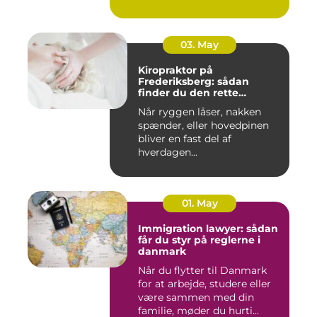
03. May
Kiropraktor på
Frederiksberg: sådan
finder du den rette
behandling
Når ryggen låser, nakken
spænder, eller hovedpinen
bliver en fast del af
hverdagen...
01. May
Immigration lawyer: sådan
får du styr på reglerne i
danmark
Når du flytter til Danmark
for at arbejde, studere eller
være sammen med din
familie, møder du hurti...