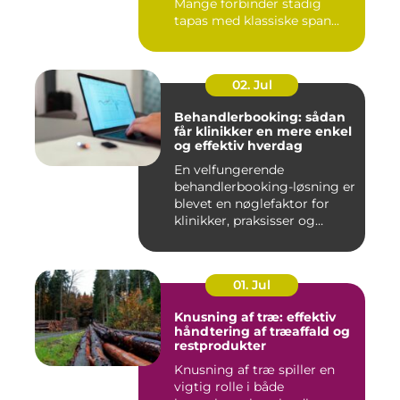
Mange forbinder stadig
tapas med klassiske span...
02. Jul
Behandlerbooking: sådan
får klinikker en mere enkel
og effektiv hverdag
En velfungerende
behandlerbooking-løsning er
blevet en nøglefaktor for
klinikker, praksisser og
beha...
01. Jul
Knusning af træ: effektiv
håndtering af træaffald og
restprodukter
Knusning af træ spiller en
vigtig rolle i både