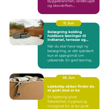
byggebranchen, landbruget
og skovdriften....
11. Jun
Belægning kolding
holdbare løsninger til
indkørsel, terrasse og
gårdsplads
Når du skal have lagt ny
belægning, er det sjældent
kun et spørgsmål om
udseende. En god løsning
ska...
05. Jun
Lejebolig: sådan finder du
et godt sted at bo
En lejebolig giver
fleksibilitet, tryghed og
mulighed for at bo godt