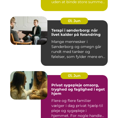
uden at binde store summer
i mu...
01. Jun
Terapi i sønderborg: når
livet kalder på forandring
Mange mennesker i
Sønderborg og omegn går
rundt med tanker og
følelser, som fylder mere end
godt er....
01. Jun
Privat sygepleje omsorg,
tryghed og faglighed i eget
hjem
Flere og flere familier
vælger i dag privat hjælp til
pleje og sygepleje i
hjemmet. For nogle handle...