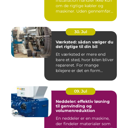
installation handler ikke kun
om de rigtige kabler og
maskiner. Uden gennemført
kab...
30. Jul
Værksted: sådan vælger du
det rigtige til din bil
Et værksted er mere end
bare et sted, hvor bilen bliver
repareret. For mange
bilejere er det en form...
09. Jul
Neddeler: effektiv løsning
til genvinding og
volumenreduktion
En neddeler er en maskine,
der findeler materialer som