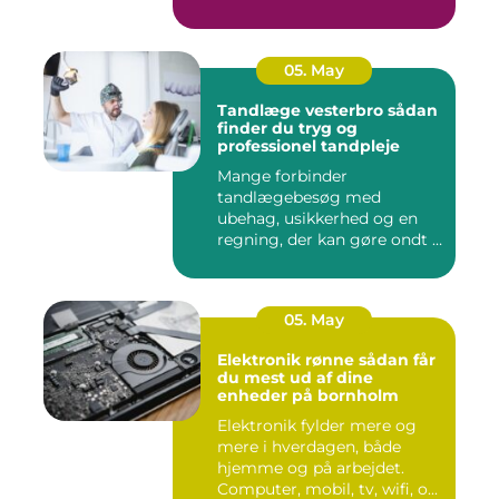
05. May
Tandlæge vesterbro sådan
finder du tryg og
professionel tandpleje
Mange forbinder
tandlægebesøg med
ubehag, usikkerhed og en
regning, der kan gøre ondt i
budgettet. S...
05. May
Elektronik rønne sådan får
du mest ud af dine
enheder på bornholm
Elektronik fylder mere og
mere i hverdagen, både
hjemme og på arbejdet.
Computer, mobil, tv, wifi, o...