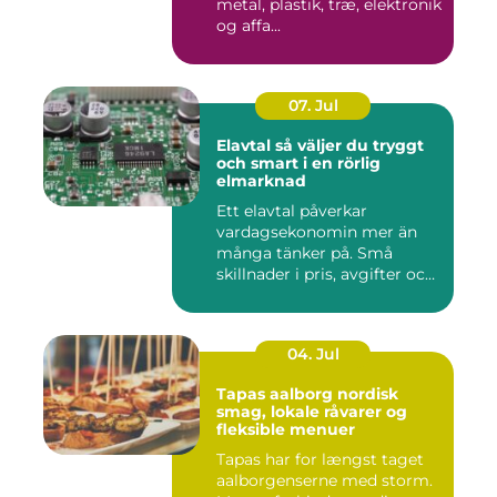
metal, plastik, træ, elektronik
og affa...
07. Jul
Elavtal så väljer du tryggt
och smart i en rörlig
elmarknad
Ett elavtal påverkar
vardagsekonomin mer än
många tänker på. Små
skillnader i pris, avgifter och
bin...
04. Jul
Tapas aalborg nordisk
smag, lokale råvarer og
fleksible menuer
Tapas har for længst taget
aalborgenserne med storm.