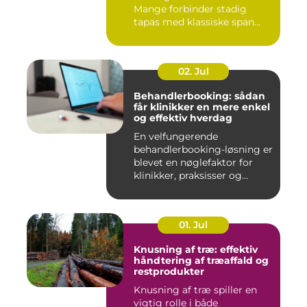
Mange forbinder stadig
tapas med klassiske span...
02. Jul
Behandlerbooking: sådan
får klinikker en mere enkel
og effektiv hverdag
En velfungerende
behandlerbooking-løsning er
blevet en nøglefaktor for
klinikker, praksisser og
beha...
01. Jul
Knusning af træ: effektiv
håndtering af træaffald og
restprodukter
Knusning af træ spiller en
vigtig rolle i både