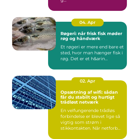
g...
04. Apr
Røgeri: når frisk fisk møder
røg og håndværk
Et røgeri er mere end bare et
sted, hvor man hænger fisk i
røg. Det er et h&arin...
02. Apr
Opsætning af wifi: sådan
får du stabilt og hurtigt
trådløst netværk
En velfungerende trådløs
forbindelse er blevet lige så
vigtig som strøm i
stikkontakten. Når netforb...