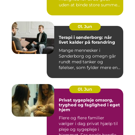
uden at binde store summer
i mu...
01. Jun
Terapi i sønderborg: når
livet kalder på forandring
Mange mennesker i
Sønderborg og omegn går
rundt med tanker og
følelser, som fylder mere end
godt er....
01. Jun
Privat sygepleje omsorg,
tryghed og faglighed i eget
hjem
Flere og flere familier
vælger i dag privat hjælp til
pleje og sygepleje i