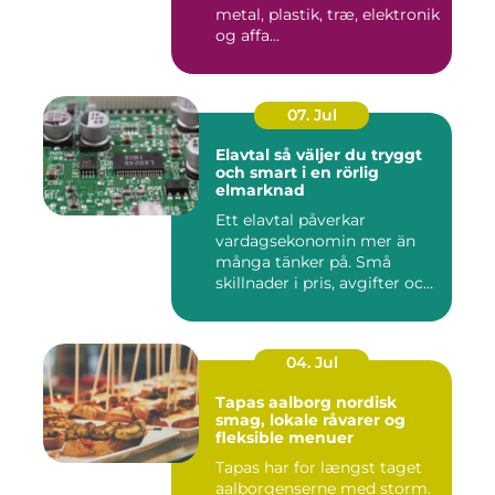
metal, plastik, træ, elektronik
og affa...
07. Jul
Elavtal så väljer du tryggt
och smart i en rörlig
elmarknad
Ett elavtal påverkar
vardagsekonomin mer än
många tänker på. Små
skillnader i pris, avgifter och
bin...
04. Jul
Tapas aalborg nordisk
smag, lokale råvarer og
fleksible menuer
Tapas har for længst taget
aalborgenserne med storm.