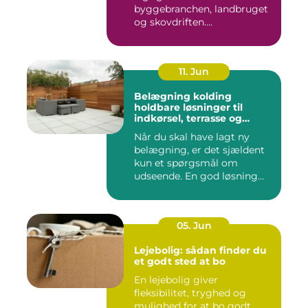
byggebranchen, landbruget
og skovdriften....
11. Jun
Belægning kolding
holdbare løsninger til
indkørsel, terrasse og
gårdsplads
Når du skal have lagt ny
belægning, er det sjældent
kun et spørgsmål om
udseende. En god løsning
ska...
05. Jun
Lejebolig: sådan finder du
et godt sted at bo
En lejebolig giver
fleksibilitet, tryghed og
mulighed for at bo godt