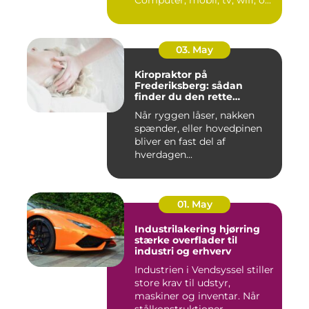
Computer, mobil, tv, wifi, o...
03. May
Kiropraktor på
Frederiksberg: sådan
finder du den rette
behandling
Når ryggen låser, nakken
spænder, eller hovedpinen
bliver en fast del af
hverdagen...
01. May
Industrilakering hjørring
stærke overflader til
industri og erhverv
Industrien i Vendsyssel stiller
store krav til udstyr,
maskiner og inventar. Når