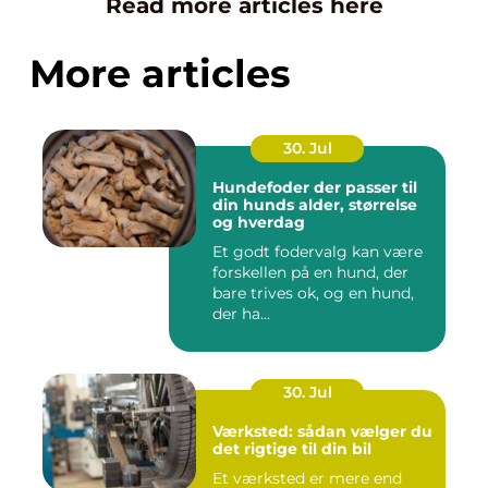
Read more articles here
More articles
30. Jul
Hundefoder der passer til
din hunds alder, størrelse
og hverdag
Et godt fodervalg kan være
forskellen på en hund, der
bare trives ok, og en hund,
der ha...
30. Jul
Værksted: sådan vælger du
det rigtige til din bil
Et værksted er mere end