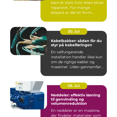
bare et sted, hvor bilen bliver
repareret. For mange
bilejere er det en form...
30. Jul
Kabelbakker: sådan får du
styr på kabelføringen
En velfungerende
installation handler ikke kun
om de rigtige kabler og
maskiner. Uden gennemført
kab...
09. Jul
Neddeler: effektiv løsning
til genvinding og
volumenreduktion
En neddeler er en maskine,
der findeler materialer som