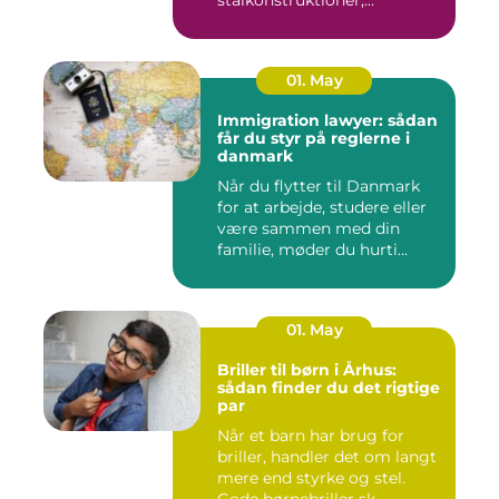
stålkonstruktioner,...
01. May
Immigration lawyer: sådan
får du styr på reglerne i
danmark
Når du flytter til Danmark
for at arbejde, studere eller
være sammen med din
familie, møder du hurti...
01. May
Briller til børn i Århus:
sådan finder du det rigtige
par
Når et barn har brug for
briller, handler det om langt
mere end styrke og stel.