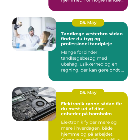
hjemmet. For nogle handle...
05. May
Tandlæge vesterbro sådan
finder du tryg og
professionel tandpleje
Mange forbinder
tandlægebesøg med
ubehag, usikkerhed og en
regning, der kan gøre ondt i
budgettet. S...
05. May
Elektronik rønne sådan får
du mest ud af dine
enheder på bornholm
Elektronik fylder mere og
mere i hverdagen, både
hjemme og på arbejdet.