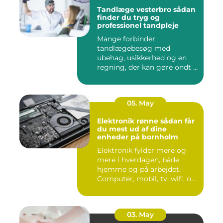
Tandlæge vesterbro sådan
finder du tryg og
professionel tandpleje
Mange forbinder
tandlægebesøg med
ubehag, usikkerhed og en
regning, der kan gøre ondt i
budgettet. S...
05. May
Elektronik rønne sådan får
du mest ud af dine
enheder på bornholm
Elektronik fylder mere og
mere i hverdagen, både
hjemme og på arbejdet.
Computer, mobil, tv, wifi, o...
03. May