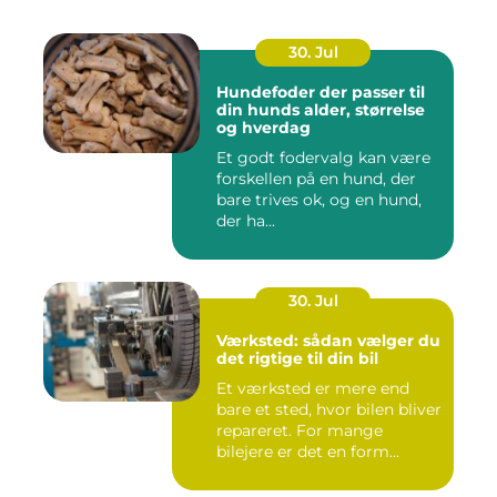
30. Jul
Hundefoder der passer til
din hunds alder, størrelse
og hverdag
Et godt fodervalg kan være
forskellen på en hund, der
bare trives ok, og en hund,
der ha...
30. Jul
Værksted: sådan vælger du
det rigtige til din bil
Et værksted er mere end
bare et sted, hvor bilen bliver
repareret. For mange
bilejere er det en form...