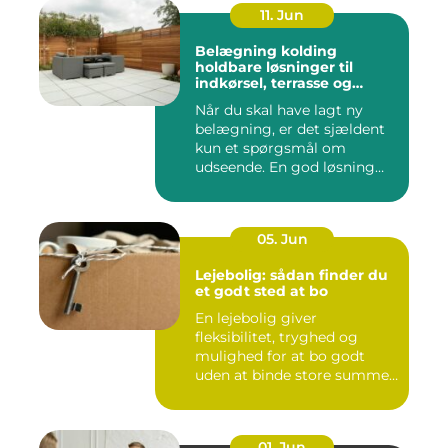
11. Jun
Belægning kolding
holdbare løsninger til
indkørsel, terrasse og
gårdsplads
Når du skal have lagt ny
belægning, er det sjældent
kun et spørgsmål om
udseende. En god løsning
ska...
05. Jun
Lejebolig: sådan finder du
et godt sted at bo
En lejebolig giver
fleksibilitet, tryghed og
mulighed for at bo godt
uden at binde store summer
i mu...
01. Jun