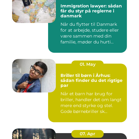
Immigration lawyer: sådan
får du styr på reglerne i
danmark
Når du flytter til Danmark
for at arbejde, studere eller
være sammen med din
familie, møder du hurti...
01. May
Briller til børn i Århus:
sådan finder du det rigtige
par
Når et barn har brug for
briller, handler det om langt
mere end styrke og stel.
Gode børnebriller sk...
07. Apr