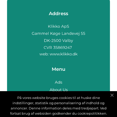
Address
web:
www.klikko.dk
Menu
Ads
About Us
Cookies
På vores website bruges cookies til at huske dine
indstillinger, statistik og personalisering af indhold og
Contact
annoncer. Denne information deles med tredjepart. Ved
Sitemap
fortsat brug af websiden godkender du cookiepolitikken.