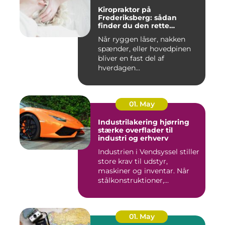
Kiropraktor på
Frederiksberg: sådan
finder du den rette
behandling
Når ryggen låser, nakken
spænder, eller hovedpinen
bliver en fast del af
hverdagen...
01. May
Industrilakering hjørring
stærke overflader til
industri og erhverv
Industrien i Vendsyssel stiller
store krav til udstyr,
maskiner og inventar. Når
stålkonstruktioner,...
01. May