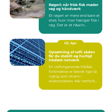
Røgeri: når frisk fisk møder
røg og håndværk
Et røgeri er mere end bare et
sted, hvor man hænger fisk i
røg. Det er et h&arin...
02. Apr
Opsætning af wifi: sådan
får du stabilt og hurtigt
trådløst netværk
En velfungerende trådløs
forbindelse er blevet lige så
vigtig som strøm i
stikkontakten. Når netforb...