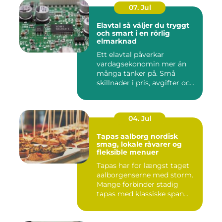
07. Jul
Elavtal så väljer du tryggt
och smart i en rörlig
elmarknad
Ett elavtal påverkar
vardagsekonomin mer än
många tänker på. Små
skillnader i pris, avgifter och
bin...
04. Jul
Tapas aalborg nordisk
smag, lokale råvarer og
fleksible menuer
Tapas har for længst taget
aalborgenserne med storm.
Mange forbinder stadig
tapas med klassiske span...