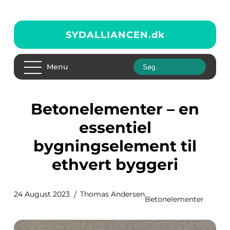
SYDALLIANCEN.
dk
Menu
Betonelementer – en
essentiel
bygningselement til
ethvert byggeri
24 August 2023
Thomas Andersen
Betonelementer