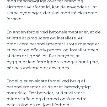
modstandsdygtige over for brand og
ekstreme vejrforhold, kan de anvendes til at
skabe bygninger, der skal modstå ekstreme
forhold.
En anden fordel ved betonelementer er, at de
er lette at producere og installere. At
producere betonelementer i store mængder
er en let og effektiv proces, og installationen
af dem er lige så let. Det betyder, at
byggerier kan færdiggøres meget hurtigere,
når betonelementer anvendes.
Endelig er en sidste fordel ved brug af
betonelementer, at de er et bæredygtigt
materiale. Det betyder, at der vil være
mindre affald og dermed også mindre
belastning på miljøet i forhold til