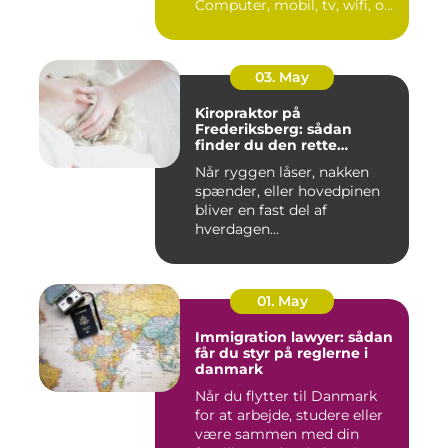
Computer, mobil, tv, wifi, o...
03. May
Kiropraktor på
Frederiksberg: sådan
finder du den rette
behandling
Når ryggen låser, nakken
spænder, eller hovedpinen
bliver en fast del af
hverdagen...
01. May
Immigration lawyer: sådan
får du styr på reglerne i
danmark
Når du flytter til Danmark
for at arbejde, studere eller
være sammen med din