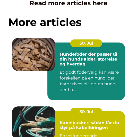
Read more articles here
More articles
30. Jul
Hundefoder der passer til
din hunds alder, størrelse
og hverdag
Et godt fodervalg kan være
forskellen på en hund, der
bare trives ok, og en hund,
der ha...
30. Jul
Kabelbakker: sådan får du
styr på kabelføringen
En velfungerende