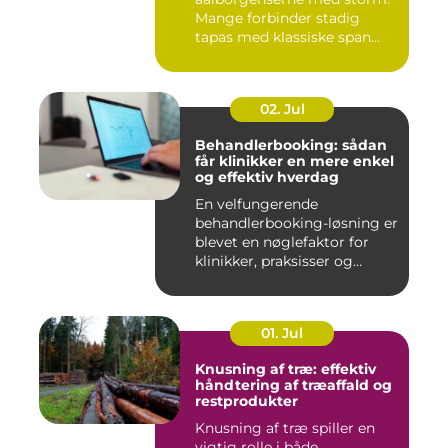
Mange forbinder stadig
tapas med klassiske span...
02. Jul
Behandlerbooking: sådan
får klinikker en mere enkel
og effektiv hverdag
En velfungerende
behandlerbooking-løsning er
blevet en nøglefaktor for
klinikker, praksisser og
beha...
01. Jul
Knusning af træ: effektiv
håndtering af træaffald og
restprodukter
Knusning af træ spiller en
vigtig rolle i både