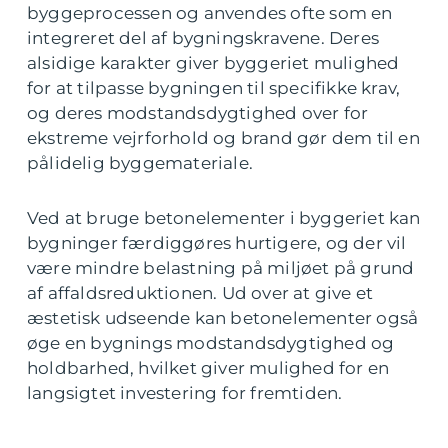
byggeprocessen og anvendes ofte som en
integreret del af bygningskravene. Deres
alsidige karakter giver byggeriet mulighed
for at tilpasse bygningen til specifikke krav,
og deres modstandsdygtighed over for
ekstreme vejrforhold og brand gør dem til en
pålidelig byggemateriale.
Ved at bruge betonelementer i byggeriet kan
bygninger færdiggøres hurtigere, og der vil
være mindre belastning på miljøet på grund
af affaldsreduktionen. Ud over at give et
æstetisk udseende kan betonelementer også
øge en bygnings modstandsdygtighed og
holdbarhed, hvilket giver mulighed for en
langsigtet investering for fremtiden.