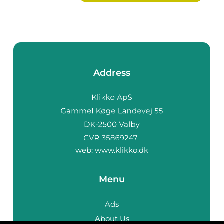
Address
web:
www.klikko.dk
Menu
Ads
About Us