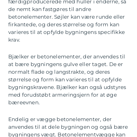
færdigproducerede med huller i enderne, så
de nemt kan fastgøres til andre
betonelementer. Søjler kan være runde eller
firkantede, og deres størrelse og form kan
varieres til at opfylde bygningens specifikke
krav.
Bjælker er betonelementer, der anvendes til
at bære bygningens gulve eller taget. De er
normalt flade og langstrakte, og deres
størrelse og form kan varieres til at opfylde
bygningskravene. Bjælker kan også udstyres
med forudstøbt armeringsjern for at øge
bæreevnen.
Endelig er vægge betonelementer, der
anvendes til at dele bygningen og også bære
bygningens vægt. Betonelementvægge kan