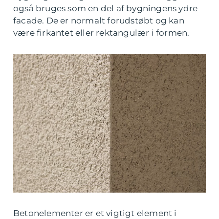
også bruges som en del af bygningens ydre
facade. De er normalt forudstøbt og kan
være firkantet eller rektangulær i formen.
Betonelementer er et vigtigt element i