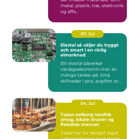
metal, plastik, træ, elektronik
og affa...
07. Jul
Elavtal så väljer du tryggt
och smart i en rörlig
elmarknad
Ett elavtal påverkar
vardagsekonomin mer än
många tänker på. Små
skillnader i pris, avgifter och
bin...
04. Jul
Tapas aalborg nordisk
smag, lokale råvarer og
fleksible menuer
Tapas har for længst taget
aalborgenserne med storm.