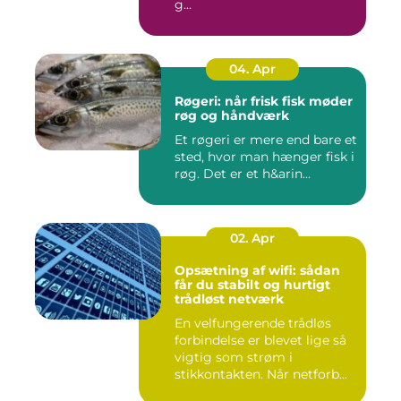
g...
04. Apr
Røgeri: når frisk fisk møder
røg og håndværk
Et røgeri er mere end bare et
sted, hvor man hænger fisk i
røg. Det er et h&arin...
02. Apr
Opsætning af wifi: sådan
får du stabilt og hurtigt
trådløst netværk
En velfungerende trådløs
forbindelse er blevet lige så
vigtig som strøm i
stikkontakten. Når netforb...