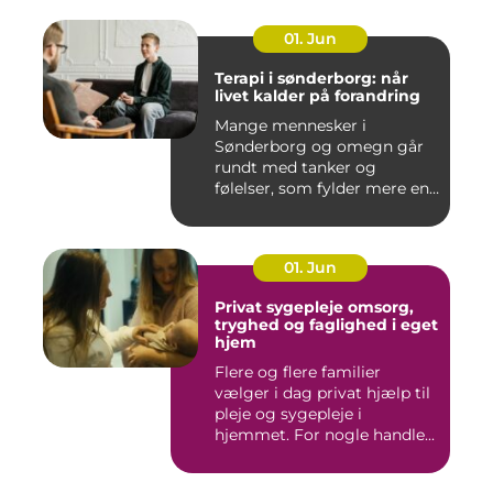
01. Jun
Terapi i sønderborg: når
livet kalder på forandring
Mange mennesker i
Sønderborg og omegn går
rundt med tanker og
følelser, som fylder mere end
godt er....
01. Jun
Privat sygepleje omsorg,
tryghed og faglighed i eget
hjem
Flere og flere familier
vælger i dag privat hjælp til
pleje og sygepleje i
hjemmet. For nogle handle...