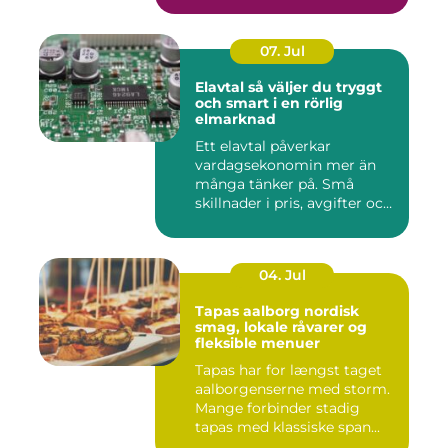
07. Jul
Elavtal så väljer du tryggt
och smart i en rörlig
elmarknad
Ett elavtal påverkar
vardagsekonomin mer än
många tänker på. Små
skillnader i pris, avgifter och
bin...
04. Jul
Tapas aalborg nordisk
smag, lokale råvarer og
fleksible menuer
Tapas har for længst taget
aalborgenserne med storm.
Mange forbinder stadig
tapas med klassiske span...