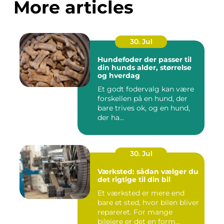
More articles
30. Jul
Hundefoder der passer til
din hunds alder, størrelse
og hverdag
Et godt fodervalg kan være
forskellen på en hund, der
bare trives ok, og en hund,
der ha...
30. Jul
Værksted: sådan vælger du
det rigtige til din bil
Et værksted er mere end
bare et sted, hvor bilen bliver
repareret. For mange
bilejere er det en form...