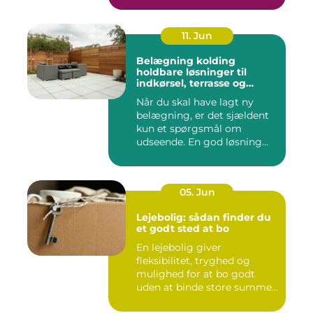
11. Jun
Belægning kolding
holdbare løsninger til
indkørsel, terrasse og
gårdsplads
Når du skal have lagt ny
belægning, er det sjældent
kun et spørgsmål om
udseende. En god løsning
ska...
05. Jun
Lejebolig: sådan finder du
et godt sted at bo
En lejebolig giver
fleksibilitet, tryghed og
mulighed for at bo godt
uden at binde store summer
i mu...