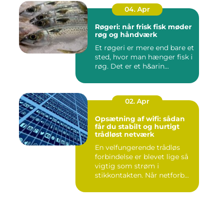
04. Apr
Røgeri: når frisk fisk møder
røg og håndværk
Et røgeri er mere end bare et
sted, hvor man hænger fisk i
røg. Det er et h&arin...
02. Apr
Opsætning af wifi: sådan
får du stabilt og hurtigt
trådløst netværk
En velfungerende trådløs
forbindelse er blevet lige så
vigtig som strøm i
stikkontakten. Når netforb...