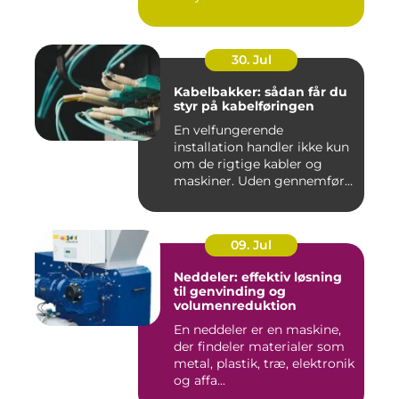
30. Jul
Kabelbakker: sådan får du
styr på kabelføringen
En velfungerende
installation handler ikke kun
om de rigtige kabler og
maskiner. Uden gennemført
kab...
09. Jul
Neddeler: effektiv løsning
til genvinding og
volumenreduktion
En neddeler er en maskine,
der findeler materialer som
metal, plastik, træ, elektronik
og affa...