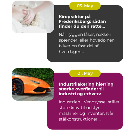
03. May
Kiropraktor på
Frederiksberg: sådan
finder du den rette
behandling
Når ryggen låser, nakken
spænder, eller hovedpinen
bliver en fast del af
hverdagen...
01. May
Industrilakering hjørring
stærke overflader til
industri og erhverv
Industrien i Vendsyssel stiller
store krav til udstyr,
maskiner og inventar. Når
stålkonstruktioner,...