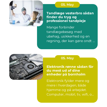
05. May
Tandlæge vesterbro sådan
finder du tryg og
professionel tandpleje
Mange forbinder
tandlægebesøg med
ubehag, usikkerhed og en
regning, der kan gøre ondt i
budgettet. S...
05. May
Elektronik rønne sådan får
du mest ud af dine
enheder på bornholm
Elektronik fylder mere og
mere i hverdagen, både
hjemme og på arbejdet.
Computer, mobil, tv, wifi, o...