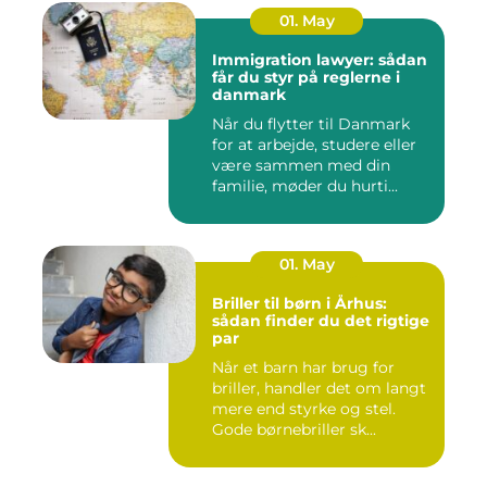
01. May
Immigration lawyer: sådan
får du styr på reglerne i
danmark
Når du flytter til Danmark
for at arbejde, studere eller
være sammen med din
familie, møder du hurti...
01. May
Briller til børn i Århus:
sådan finder du det rigtige
par
Når et barn har brug for
briller, handler det om langt
mere end styrke og stel.
Gode børnebriller sk...