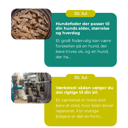
30. Jul
Hundefoder der passer til
din hunds alder, størrelse
og hverdag
Et godt fodervalg kan være
forskellen på en hund, der
bare trives ok, og en hund,
der ha...
30. Jul
Værksted: sådan vælger du
det rigtige til din bil
Et værksted er mere end
bare et sted, hvor bilen bliver
repareret. For mange
bilejere er det en form...