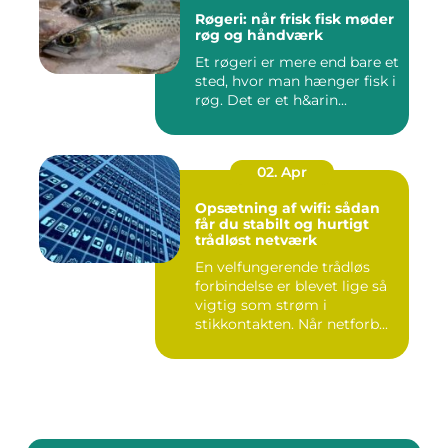
Røgeri: når frisk fisk møder
røg og håndværk
Et røgeri er mere end bare et
sted, hvor man hænger fisk i
røg. Det er et h&arin...
02. Apr
Opsætning af wifi: sådan
får du stabilt og hurtigt
trådløst netværk
En velfungerende trådløs
forbindelse er blevet lige så
vigtig som strøm i
stikkontakten. Når netforb...