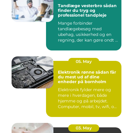
Tandlæge vesterbro sådan
finder du tryg og
professionel tandpleje
Mange forbinder
tandlægebesøg med
ubehag, usikkerhed og en
regning, der kan gøre ondt i
budgettet. S...
05. May
Elektronik rønne sådan får
du mest ud af dine
enheder på bornholm
Elektronik fylder mere og
mere i hverdagen, både
hjemme og på arbejdet.
Computer, mobil, tv, wifi, o...
03. May