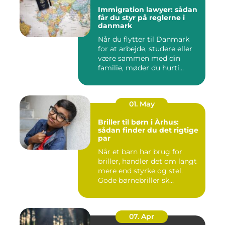
Immigration lawyer: sådan
får du styr på reglerne i
danmark
Når du flytter til Danmark
for at arbejde, studere eller
være sammen med din
familie, møder du hurti...
01. May
Briller til børn i Århus:
sådan finder du det rigtige
par
Når et barn har brug for
briller, handler det om langt
mere end styrke og stel.
Gode børnebriller sk...
07. Apr