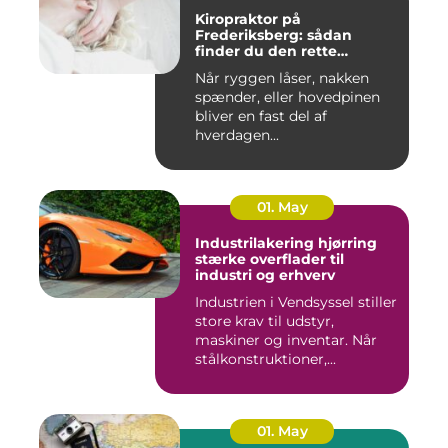
Kiropraktor på
Frederiksberg: sådan
finder du den rette
behandling
Når ryggen låser, nakken
spænder, eller hovedpinen
bliver en fast del af
hverdagen...
01. May
Industrilakering hjørring
stærke overflader til
industri og erhverv
Industrien i Vendsyssel stiller
store krav til udstyr,
maskiner og inventar. Når
stålkonstruktioner,...
01. May