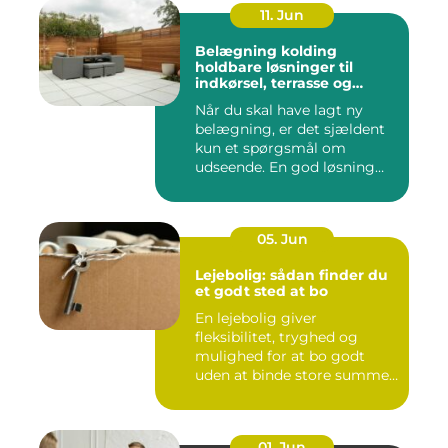
11. Jun
Belægning kolding
holdbare løsninger til
indkørsel, terrasse og
gårdsplads
Når du skal have lagt ny
belægning, er det sjældent
kun et spørgsmål om
udseende. En god løsning
ska...
05. Jun
Lejebolig: sådan finder du
et godt sted at bo
En lejebolig giver
fleksibilitet, tryghed og
mulighed for at bo godt
uden at binde store summer
i mu...
01. Jun