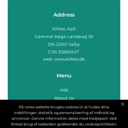
Address
web:
www.klikko.dk
Menu
Ads
About Us
Cookies
På vores website bruges cookies til at huske dine
indstillinger, statistik og personalisering af indhold og
Contact
annoncer. Denne information deles med tredjepart. Ved
Sitemap
fortsat brug af websiden godkender du cookiepolitikken.