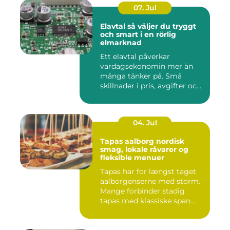
07. Jul
Elavtal så väljer du tryggt
och smart i en rörlig
elmarknad
Ett elavtal påverkar
vardagsekonomin mer än
många tänker på. Små
skillnader i pris, avgifter och
bin...
04. Jul
Tapas aalborg nordisk
smag, lokale råvarer og
fleksible menuer
Tapas har for længst taget
aalborgenserne med storm.
Mange forbinder stadig
tapas med klassiske span...