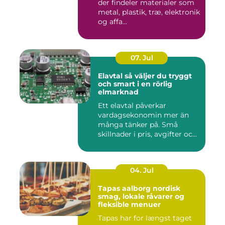
der findeler materialer som
metal, plastik, træ, elektronik
og affa...
07. Jul
Elavtal så väljer du tryggt
och smart i en rörlig
elmarknad
Ett elavtal påverkar
vardagsekonomin mer än
många tänker på. Små
skillnader i pris, avgifter och
bin...
04. Jul
Tapas aalborg nordisk
smag, lokale råvarer og
fleksible menuer
Tapas har for længst taget