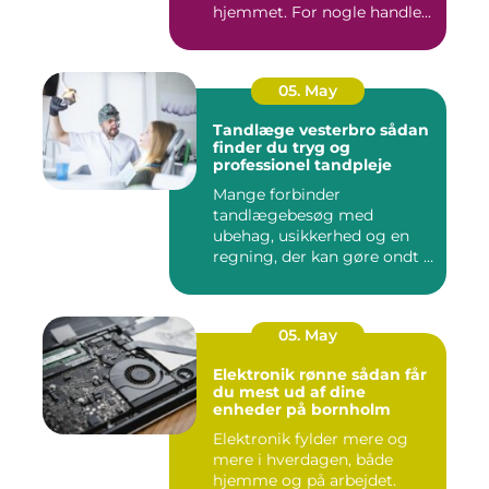
hjemmet. For nogle handle...
05. May
Tandlæge vesterbro sådan
finder du tryg og
professionel tandpleje
Mange forbinder
tandlægebesøg med
ubehag, usikkerhed og en
regning, der kan gøre ondt i
budgettet. S...
05. May
Elektronik rønne sådan får
du mest ud af dine
enheder på bornholm
Elektronik fylder mere og
mere i hverdagen, både
hjemme og på arbejdet.