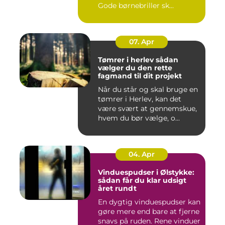
Gode børnebriller sk...
07. Apr
Tømrer i herlev sådan
vælger du den rette
fagmand til dit projekt
Når du står og skal bruge en
tømrer i Herlev, kan det
være svært at gennemskue,
hvem du bør vælge, o...
04. Apr
Vinduespudser i Ølstykke:
sådan får du klar udsigt
året rundt
En dygtig vinduespudser kan
gøre mere end bare at fjerne
snavs på ruden. Rene vinduer