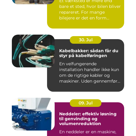
Et værksted er mere end
bare et sted, hvor bilen bliver
repareret. For mange
bilejere er det en form...
30. Jul
Kabelbakker: sådan får du
styr på kabelføringen
En velfungerende
installation handler ikke kun
om de rigtige kabler og
maskiner. Uden gennemført
kab...
09. Jul
Neddeler: effektiv løsning
til genvinding og
volumenreduktion
En neddeler er en maskine,