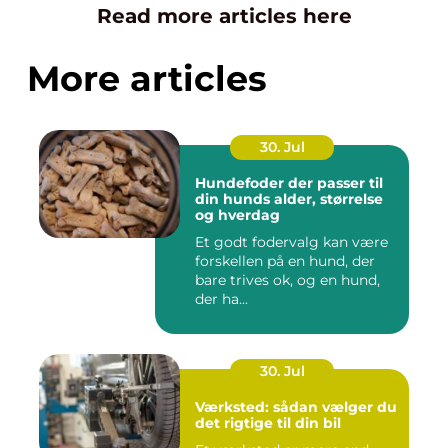
Read more articles here
More articles
30. Jul
Hundefoder der passer til
din hunds alder, størrelse
og hverdag
Et godt fodervalg kan være
forskellen på en hund, der
bare trives ok, og en hund,
der ha...
30. Jul
Værksted: sådan vælger du
det rigtige til din bil