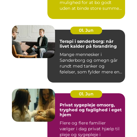
mulighed for at bo godt
uden at binde store summer
i mu...
01. Jun
Terapi i sønderborg: når
livet kalder på forandring
Mange mennesker i
Sønderborg og omegn går
rundt med tanker og
følelser, som fylder mere end
godt er....
01. Jun
Privat sygepleje omsorg,
tryghed og faglighed i eget
hjem
Flere og flere familier
vælger i dag privat hjælp til
pleje og sygepleje i