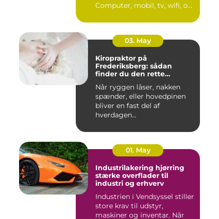
Computer, mobil, tv, wifi, o...
03. May
Kiropraktor på
Frederiksberg: sådan
finder du den rette
behandling
Når ryggen låser, nakken
spænder, eller hovedpinen
bliver en fast del af
hverdagen...
01. May
Industrilakering hjørring
stærke overflader til
industri og erhverv
Industrien i Vendsyssel stiller
store krav til udstyr,
maskiner og inventar. Når