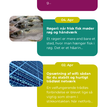
g...
04. Apr
Røgeri: når frisk fisk møder
røg og håndværk
Et røgeri er mere end bare et
sted, hvor man hænger fisk i
røg. Det er et h&arin...
02. Apr
Opsætning af wifi: sådan
får du stabilt og hurtigt
trådløst netværk
En velfungerende trådløs
forbindelse er blevet lige så
vigtig som strøm i
stikkontakten. Når netforb...