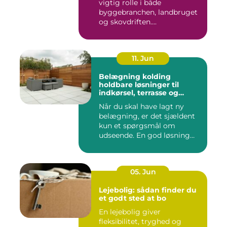
vigtig rolle i både
byggebranchen, landbruget
og skovdriften....
11. Jun
Belægning kolding
holdbare løsninger til
indkørsel, terrasse og
gårdsplads
Når du skal have lagt ny
belægning, er det sjældent
kun et spørgsmål om
udseende. En god løsning
ska...
05. Jun
Lejebolig: sådan finder du
et godt sted at bo
En lejebolig giver
fleksibilitet, tryghed og