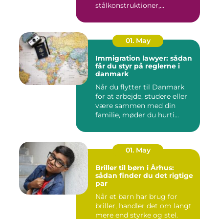
stålkonstruktioner,...
01. May
Immigration lawyer: sådan
får du styr på reglerne i
danmark
Når du flytter til Danmark
for at arbejde, studere eller
være sammen med din
familie, møder du hurti...
01. May
Briller til børn i Århus:
sådan finder du det rigtige
par
Når et barn har brug for
briller, handler det om langt
mere end styrke og stel.