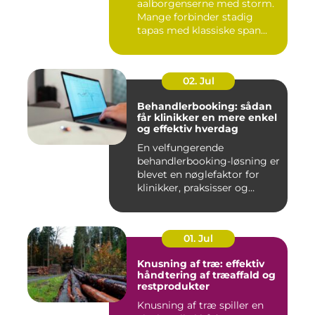
aalborgenserne med storm.
Mange forbinder stadig
tapas med klassiske span...
02. Jul
Behandlerbooking: sådan
får klinikker en mere enkel
og effektiv hverdag
En velfungerende
behandlerbooking-løsning er
blevet en nøglefaktor for
klinikker, praksisser og
beha...
01. Jul
Knusning af træ: effektiv
håndtering af træaffald og
restprodukter
Knusning af træ spiller en