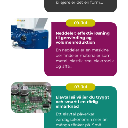
bilejere er det en form...
09. Jul
Neddeler: effektiv løsning
til genvinding og
volumenreduktion
En neddeler er en maskine,
der findeler materialer som
metal, plastik, træ, elektronik
og affa...
07. Jul
Elavtal så väljer du tryggt
och smart i en rörlig
elmarknad
Ett elavtal påverkar
vardagsekonomin mer än
många tänker på. Små