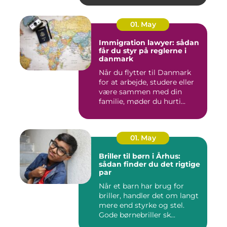
01. May
Immigration lawyer: sådan
får du styr på reglerne i
danmark
Når du flytter til Danmark
for at arbejde, studere eller
være sammen med din
familie, møder du hurti...
01. May
Briller til børn i Århus:
sådan finder du det rigtige
par
Når et barn har brug for
briller, handler det om langt
mere end styrke og stel.
Gode børnebriller sk...