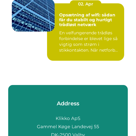
02. Apr
Opsætning af wifi: sådan
får du stabilt og hurtigt
trådløst netværk
En velfungerende trådløs
forbindelse er blevet lige så
vigtig som strøm i
stikkontakten. Når netforb...
Address