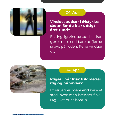
04. Apr
Vinduespudser i Ølstykke:
sådan får du klar udsigt
året rundt
En dygtig vinduespudser kan
gøre mere end bare at fjerne
snavs på ruden. Rene vinduer
g...
04. Apr
Røgeri: når frisk fisk møder
røg og håndværk
Et røgeri er mere end bare et
sted, hvor man hænger fisk i
røg. Det er et h&arin...