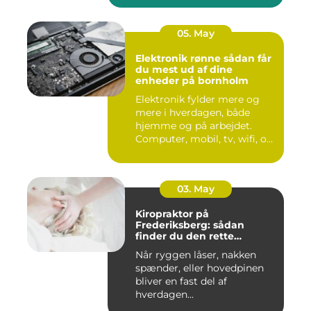
05. May
Elektronik rønne sådan får
du mest ud af dine
enheder på bornholm
Elektronik fylder mere og
mere i hverdagen, både
hjemme og på arbejdet.
Computer, mobil, tv, wifi, o...
03. May
Kiropraktor på
Frederiksberg: sådan
finder du den rette
behandling
Når ryggen låser, nakken
spænder, eller hovedpinen
bliver en fast del af
hverdagen...