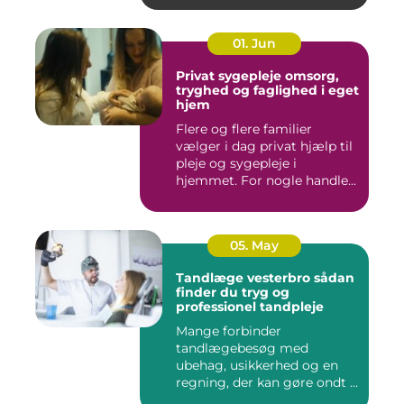
01. Jun
Privat sygepleje omsorg,
tryghed og faglighed i eget
hjem
Flere og flere familier
vælger i dag privat hjælp til
pleje og sygepleje i
hjemmet. For nogle handle...
05. May
Tandlæge vesterbro sådan
finder du tryg og
professionel tandpleje
Mange forbinder
tandlægebesøg med
ubehag, usikkerhed og en
regning, der kan gøre ondt i
budgettet. S...