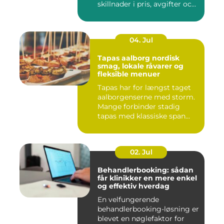
skillnader i pris, avgifter och
bin...
04. Jul
Tapas aalborg nordisk
smag, lokale råvarer og
fleksible menuer
Tapas har for længst taget
aalborgenserne med storm.
Mange forbinder stadig
tapas med klassiske span...
02. Jul
Behandlerbooking: sådan
får klinikker en mere enkel
og effektiv hverdag
En velfungerende
behandlerbooking-løsning er
blevet en nøglefaktor for