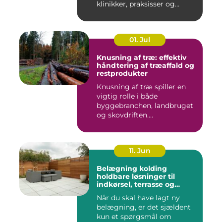
klinikker, praksisser og
beha...
01. Jul
Knusning af træ: effektiv
håndtering af træaffald og
restprodukter
Knusning af træ spiller en
vigtig rolle i både
byggebranchen, landbruget
og skovdriften....
11. Jun
Belægning kolding
holdbare løsninger til
indkørsel, terrasse og
gårdsplads
Når du skal have lagt ny
belægning, er det sjældent
kun et spørgsmål om