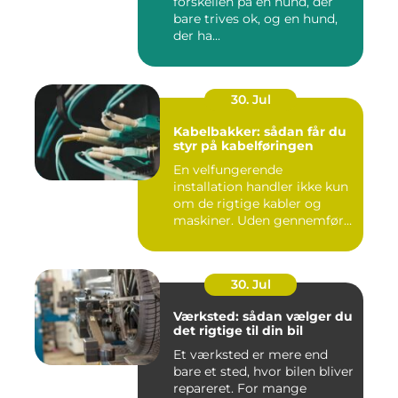
forskellen på en hund, der
bare trives ok, og en hund,
der ha...
30. Jul
Kabelbakker: sådan får du
styr på kabelføringen
En velfungerende
installation handler ikke kun
om de rigtige kabler og
maskiner. Uden gennemført
kab...
30. Jul
Værksted: sådan vælger du
det rigtige til din bil
Et værksted er mere end
bare et sted, hvor bilen bliver
repareret. For mange