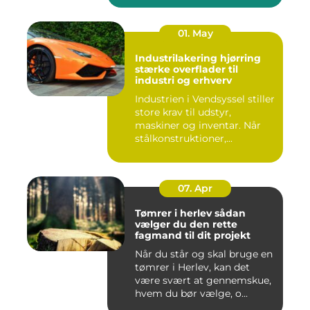
01. May
Industrilakering hjørring
stærke overflader til
industri og erhverv
Industrien i Vendsyssel stiller
store krav til udstyr,
maskiner og inventar. Når
stålkonstruktioner,...
07. Apr
Tømrer i herlev sådan
vælger du den rette
fagmand til dit projekt
Når du står og skal bruge en
tømrer i Herlev, kan det
være svært at gennemskue,
hvem du bør vælge, o...