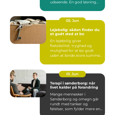
udseende. En god løsning
ska...
05. Jun
Lejebolig: sådan finder du
et godt sted at bo
En lejebolig giver
fleksibilitet, tryghed og
mulighed for at bo godt
uden at binde store summer
i mu...
01. Jun
Terapi i sønderborg: når
livet kalder på forandring
Mange mennesker i
Sønderborg og omegn går
rundt med tanker og
følelser, som fylder mere end
godt er....