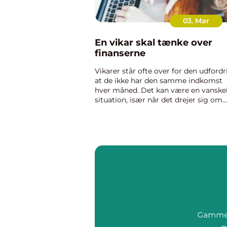
03. Mar
En vikar skal tænke over
finanserne
Vikarer står ofte over for den udfordr
at de ikke har den samme indkomst
hver måned. Det kan være en vanske
situation, især når det drejer sig om
budgettering og forvaltning af
privatøkonomien. Der er dog strategi
som vikarer kan bruge til ...