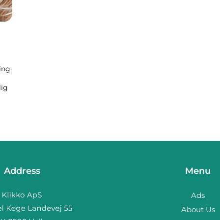
ing,
lig
er,
Address
Menu
Ads
About Us