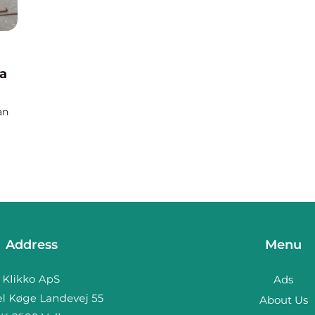
ma
an
er
de
Address
Menu
Ads
About Us