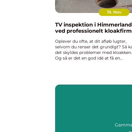
19. Nov
TV inspektion i Himmerland
ved professionelt kloakfir
Oplever du ofte, at dit afløb lugter,
selvom du renser det grundigt? Så k
det skyldes problemer med kloakken.
Og så er det en god idé at få en
kloakmester på sagen. Forebyg skad
på kloakken med tv inspektion En af 
mere moderne former for kloak...