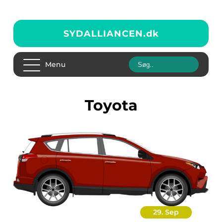
SYDALLIANCEN.
dk
Menu
Toyota
29. Sep