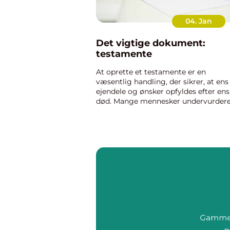
04. Jan
Det vigtige dokument:
testamente
At oprette et testamente er en
væsentlig handling, der sikrer, at ens
ejendele og ønsker opfyldes efter ens
død. Mange mennesker undervurder
betydningen af dette dokument, hvil
kan føre til utilsigtede konsekvenser fo