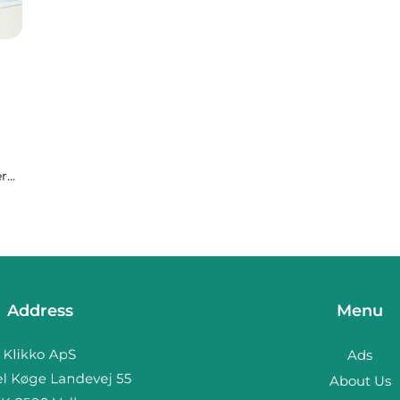
er
ket
r...
Address
Menu
Ads
About Us