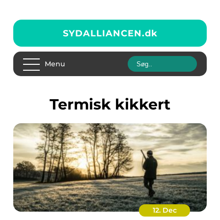
SYDALLIANCEN.
dk
Menu
termisk kikkert
12. Dec